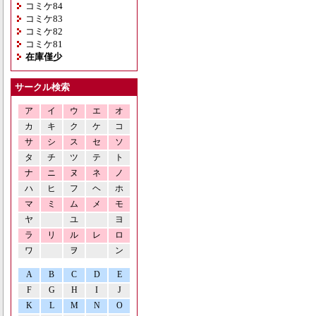
コミケ84
コミケ83
コミケ82
コミケ81
在庫僅少
サークル検索
ア
イ
ウ
エ
オ
カ
キ
ク
ケ
コ
サ
シ
ス
セ
ソ
タ
チ
ツ
テ
ト
ナ
ニ
ヌ
ネ
ノ
ハ
ヒ
フ
ヘ
ホ
マ
ミ
ム
メ
モ
ヤ
ユ
ヨ
ラ
リ
ル
レ
ロ
ワ
ヲ
ン
A
B
C
D
E
F
G
H
I
J
K
L
M
N
O