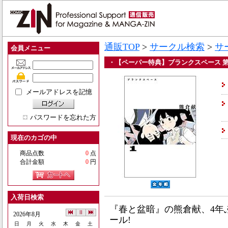
通販TOP
>
サークル検索
>
サ
会員メニュー
・【ペーパー特典】ブランクスペース 第
メールアドレスを記憶
パスワードを忘れた方
現在のカゴの中
商品点数
0
点
合計金額
0
円
入荷日検索
『春と盆暗』の熊倉献、4年
2026年8月
ール!
日
月
火
水
木
金
土