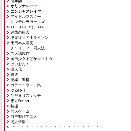
商業誌
オリジナル
NEW!!
ニンジャスレイヤー
アイドルマスター
シンデレラガールズ
THE iDOL M@STER
進撃の巨人
境界線上のホライゾン
東日本大震災
チャリティー同人誌
同人誌製作
魔法少女まどか☆マギカ
けいおん！
擬人化
鉄道
廃墟、遺構
カラーイラスト集
ゆるゆり
ひだまりスケッチ
東方Project
特撮
同人ゲーム
自主製作アニメ
同人音楽
・・・・・・・・・・・・・・・・・・・