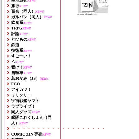
聖地巡礼
NEW!!
旅行
NEW!!
百合（同人）
NEW!!
ガルパン（同人）
NEW!!
飲食系
NEW!!
TRPG
NEW!!
評論
NEW!!
とびもの
NEW!!
鉄道
技術系
NEW!!
すごーい！
△
NEW!!
響け！
NEW!!
自転車
NEW!!
若おかみ（JS）
NEW!!
FGO
アイカツ！
ミリタリー
宇宙戦艦ヤマト
ラブライブ！
同人グッズ
NEW!!
艦隊これくしょん（同
人）
NEW!!
・・・・・・・・・・・・・・・・・・・
COMIC ZIN 専売
NEW!!