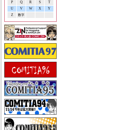
P
Q
R
S
T
U
V
W
X
Y
Z
数字