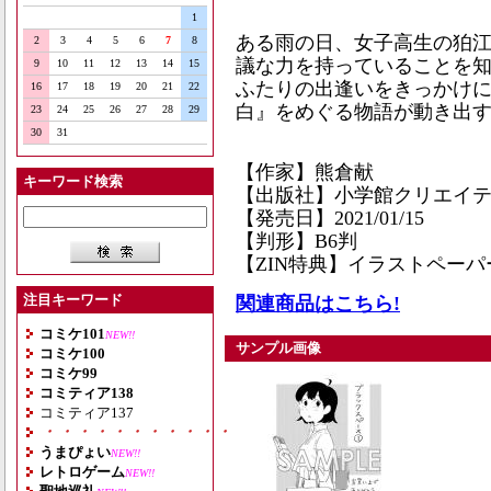
1
ある雨の日、女子高生の狛
2
3
4
5
6
7
8
議な力を持っていることを
9
10
11
12
13
14
15
ふたりの出逢いをきっかけ
16
17
18
19
20
21
22
白』をめぐる物語が動き出
23
24
25
26
27
28
29
30
31
【作家】熊倉献
キーワード検索
【出版社】小学館クリエイ
【発売日】2021/01/15
【判形】B6判
【ZIN特典】イラストペーパ
注目キーワード
関連商品はこちら!
コミケ101
NEW!!
サンプル画像
コミケ100
コミケ99
コミティア138
コミティア137
・・・・・・・・・・・・・・・・・・・
うまぴょい
NEW!!
レトロゲーム
NEW!!