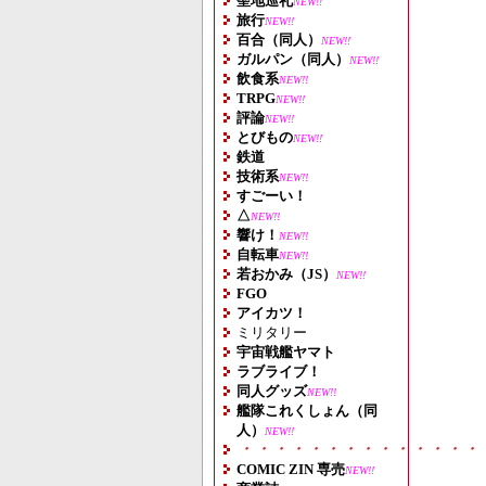
聖地巡礼
NEW!!
旅行
NEW!!
百合（同人）
NEW!!
ガルパン（同人）
NEW!!
飲食系
NEW!!
TRPG
NEW!!
評論
NEW!!
とびもの
NEW!!
鉄道
技術系
NEW!!
すごーい！
△
NEW!!
響け！
NEW!!
自転車
NEW!!
若おかみ（JS）
NEW!!
FGO
アイカツ！
ミリタリー
宇宙戦艦ヤマト
ラブライブ！
同人グッズ
NEW!!
艦隊これくしょん（同
人）
NEW!!
・・・・・・・・・・・・・・
COMIC ZIN 専売
NEW!!