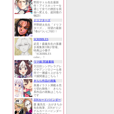
野田サトル先生最新
作！アイスホッケーを
通じて全ての挫折を祝
福へ変える、超回復の
物語1
ドリフターズ
平野耕太先生「ドリフ
ターズ」、待望の最新
7巻がついに刊行！
SCRIBBLES
必見！森薫先生の落書
き画集第3弾が登場。
特典は小冊子
「SCRIBBLES
color」！
ウマ娘 関連書籍
大注目シンデレラグレ
イやアンソロジーも発
売で一層盛り上がるウ
マ娘関連はこちら！
きらら作品の画集
美麗イラスト満載＆売
り切れ御免！ きらら
系作品の画集はこちら
です
ZINカードバインダー
森 薫先生・おがきちか
先生執筆、ZINオリジ
ナルカードバインダー