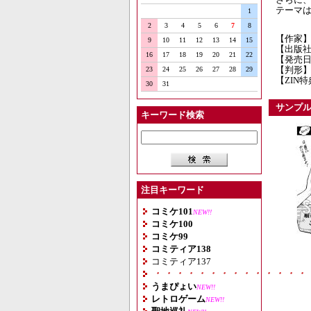
テーマは
1
2
3
4
5
6
7
8
【作家】
9
10
11
12
13
14
15
【出版社
16
17
18
19
20
21
22
【発売日】
【判形】
23
24
25
26
27
28
29
【ZIN
30
31
サンプ
キーワード検索
注目キーワード
コミケ101
NEW!!
コミケ100
コミケ99
コミティア138
コミティア137
・・・・・・・・・・・・・・
うまぴょい
NEW!!
レトロゲーム
NEW!!