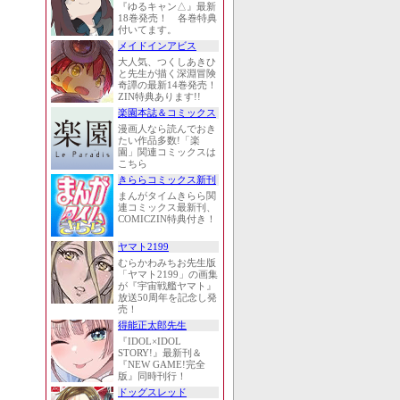
『ゆるキャン△』最新
18巻発売！ 各巻特典
付いてます。
メイドインアビス
大人気、つくしあきひ
と先生が描く深淵冒険
奇譚の最新14巻発売！
ZIN特典あります!!
楽園本誌＆コミックス
漫画人なら読んでおき
たい作品多数!「楽
園」関連コミックスは
こちら
きららコミックス新刊
まんがタイムきらら関
連コミックス最新刊、
COMICZIN特典付き！
ヤマト2199
むらかわみちお先生版
「ヤマト2199」の画集
が『宇宙戦艦ヤマト』
放送50周年を記念し発
売！
得能正太郎先生
『IDOL×IDOL
STORY!』最新刊＆
『NEW GAME!完全
版』同時刊行！
ドッグスレッド