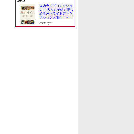
10位
屋内ライドコレクショ
ン ～大人も子供も楽し
める屋内ライドアトラ
クション大集合！～
369days