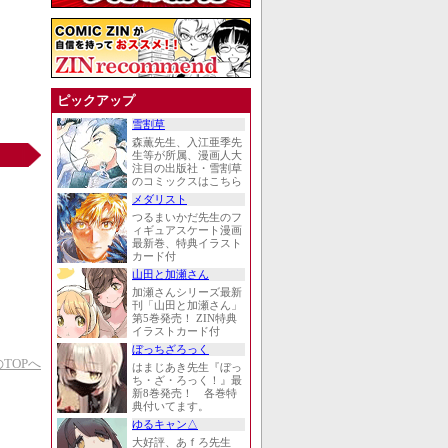
ピックアップ
雪割草
森薫先生、入江亜季先
生等が所属、漫画人大
注目の出版社・雪割草
のコミックスはこちら
メダリスト
つるまいかだ先生のフ
ィギュアスケート漫画
最新巻、特典イラスト
カード付
山田と加瀬さん
加瀬さんシリーズ最新
刊「山田と加瀬さん」
第5巻発売！ ZIN特典
イラストカード付
ぼっちざろっく
TOPへ
はまじあき先生『ぼっ
ち・ざ・ろっく！』最
新8巻発売！ 各巻特
典付いてます。
ゆるキャン△
大好評、あｆろ先生