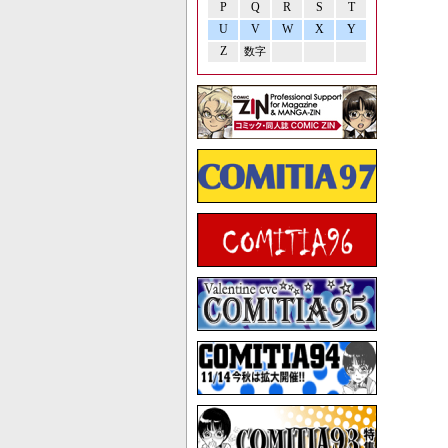
P
Q
R
S
T
U
V
W
X
Y
Z
数字