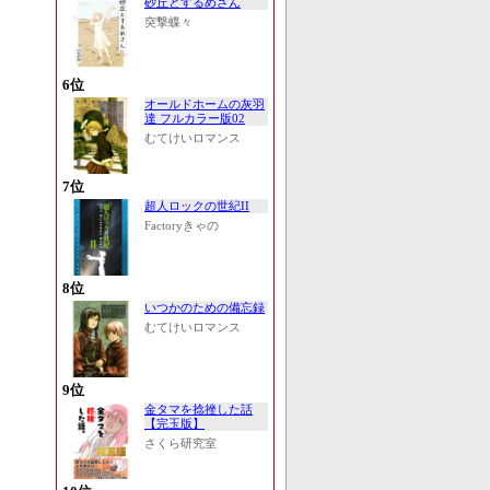
砂丘とするめさん
突撃蝶々
6位
オールドホームの灰羽
達 フルカラー版02
むてけいロマンス
7位
超人ロックの世紀II
Factoryきゃの
8位
いつかのための備忘録
むてけいロマンス
9位
金タマを捻挫した話
【完玉版】
さくら研究室