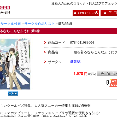
漫画人のためのコミック・同人誌プロフェッショナ
>
サークル検索
>
サークル作品リスト
> 商品詳細
るならこんなふうに 第9巻
商品コード
9784041083604
商品名
・服を着るならこんなふうに 
商業誌
サークル
1,078
円
(税込)
しいクールビズ特集、大人気スニーカー特集も収録の第9巻!
にスマホデビューし、ファッションアプリや通販の便利さを知る!
、大学進学を控えた高3男子に環たち女性陣がプレゼン対決。