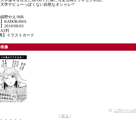
大学デビューっぽくない自然なオシャレ!?
縞野やえ/MB
】KADOKAWA
2019/08/03
A5判
特典】イラストカード
ル画像
このページの
[ 戻る ]
・・・・・