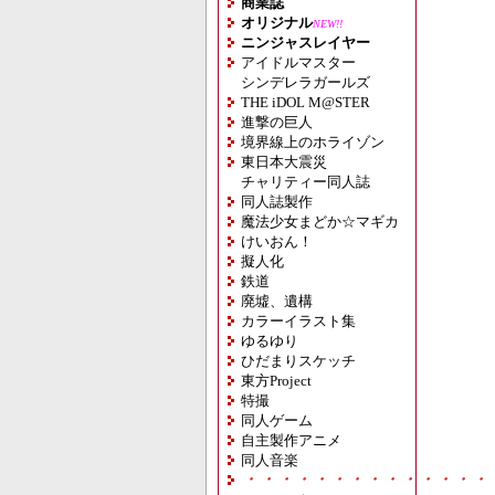
商業誌
オリジナル
NEW!!
ニンジャスレイヤー
アイドルマスター
シンデレラガールズ
THE iDOL M@STER
進撃の巨人
境界線上のホライゾン
東日本大震災
チャリティー同人誌
同人誌製作
魔法少女まどか☆マギカ
けいおん！
擬人化
鉄道
廃墟、遺構
カラーイラスト集
ゆるゆり
ひだまりスケッチ
東方Project
特撮
同人ゲーム
自主製作アニメ
同人音楽
・・・・・・・・・・・・・・