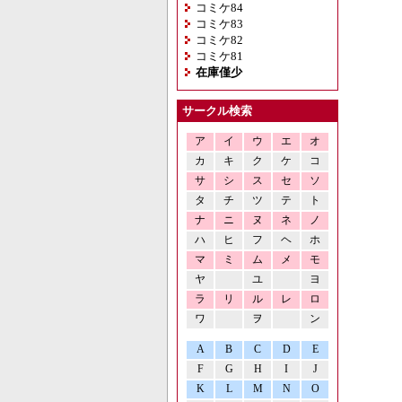
コミケ84
コミケ83
コミケ82
コミケ81
在庫僅少
サークル検索
ア
イ
ウ
エ
オ
カ
キ
ク
ケ
コ
サ
シ
ス
セ
ソ
タ
チ
ツ
テ
ト
ナ
ニ
ヌ
ネ
ノ
ハ
ヒ
フ
ヘ
ホ
マ
ミ
ム
メ
モ
ヤ
ユ
ヨ
ラ
リ
ル
レ
ロ
ワ
ヲ
ン
A
B
C
D
E
F
G
H
I
J
K
L
M
N
O