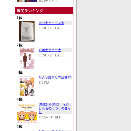
販売中です！
週間ランキング
1位
ネコ太とニャン太
FUNUKE LABLE
2位
ロボ太とポコ太
FUNUKE LABLE
3位
サクラ姫ネリマ証券12
SIESTA
4位
UME&MOMO うめ
ともものふつうの暮ら
し
MAGNET HILL
5位