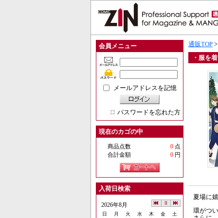
通販TOP
会員メニュー
・服を着
メールアドレスを記憶
パスワードを忘れた方
現在のカゴの中
商品点数
0
点
合計金額
0
円
入荷日検索
夏場に嬉
2026年8月
環がつい
日
月
火
水
木
金
土
さらに