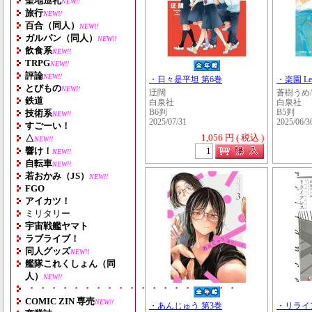
聖地巡礼
NEW!!
旅行
NEW!!
百合（同人）
NEW!!
ガルパン（同人）
NEW!!
飲食系
NEW!!
TRPG
NEW!!
評論
NEW!!
・日々是平坦 第6巻
・楽園 Le 
とびもの
NEW!!
迂闊
蒼樹うめ/
鉄道
白泉社
白泉社
技術系
B6判
B5判
NEW!!
2025/07/31
2025/06/3
すごーい！
1,056 円 ( 税込 )
△
NEW!!
響け！
NEW!!
自転車
NEW!!
若おかみ（JS）
NEW!!
FGO
アイカツ！
ミリタリー
宇宙戦艦ヤマト
ラブライブ！
同人グッズ
NEW!!
艦隊これくしょん（同
人）
NEW!!
・・・・・・・・・・・・・・・・・・・
COMIC ZIN 専売
NEW!!
・あんじゅう 第3巻
・リライ