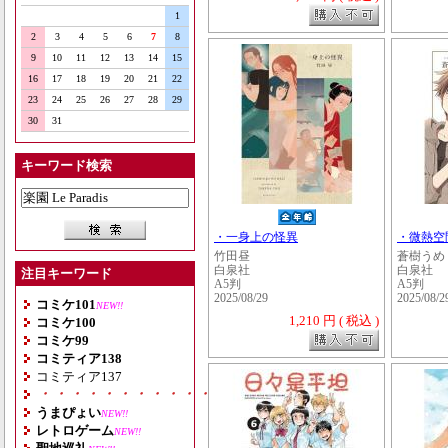
1
2
3
4
5
6
7
8
9
10
11
12
13
14
15
16
17
18
19
20
21
22
23
24
25
26
27
28
29
30
31
キーワード検索
・一身上の怪異
・微熱空
竹田昼
蒼樹うめ
白泉社
白泉社
注目キーワード
A5判
A5判
2025/08/29
2025/08/2
コミケ101
NEW!!
1,210 円 ( 税込 )
コミケ100
コミケ99
コミティア138
コミティア137
・・・・・・・・・・・・・・・・・・・
うまぴょい
NEW!!
レトロゲーム
NEW!!