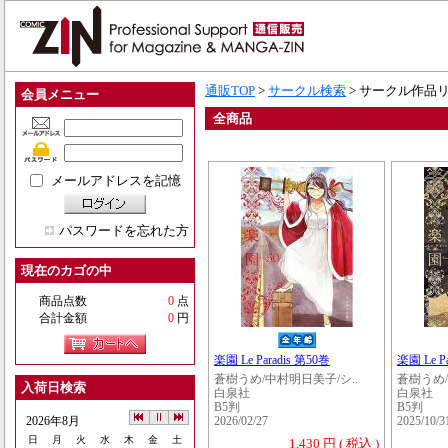
通販TOP
>
サークル検索
> サークル作品
会員メニュー
全商品
メールアドレスを記憶
パスワードを忘れた方
現在のカゴの中
商品点数
0
点
合計金額
0
円
楽園 Le Paradis 第50巻
楽園 Le P
蒼樹うめ/中村明日美子/シ..
蒼樹うめ/
入荷日検索
白泉社
白泉社
B5判
B5判
2026年8月
2026/02/27
2025/10/3
日
月
火
水
木
金
土
1,430 円 ( 税込 )