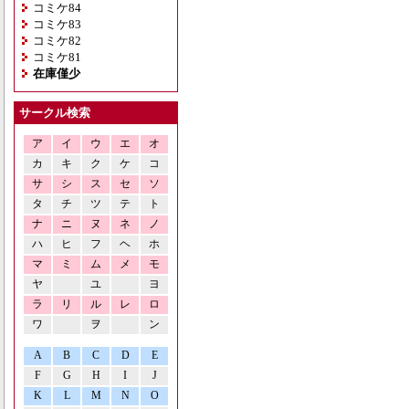
コミケ84
コミケ83
コミケ82
コミケ81
在庫僅少
サークル検索
ア
イ
ウ
エ
オ
カ
キ
ク
ケ
コ
サ
シ
ス
セ
ソ
タ
チ
ツ
テ
ト
ナ
ニ
ヌ
ネ
ノ
ハ
ヒ
フ
ヘ
ホ
マ
ミ
ム
メ
モ
ヤ
ユ
ヨ
ラ
リ
ル
レ
ロ
ワ
ヲ
ン
A
B
C
D
E
F
G
H
I
J
K
L
M
N
O