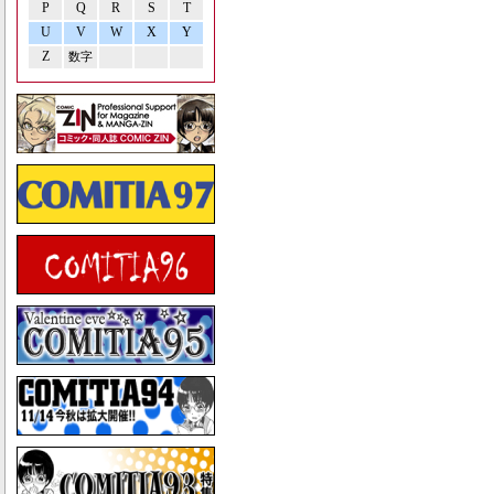
P
Q
R
S
T
U
V
W
X
Y
Z
数字