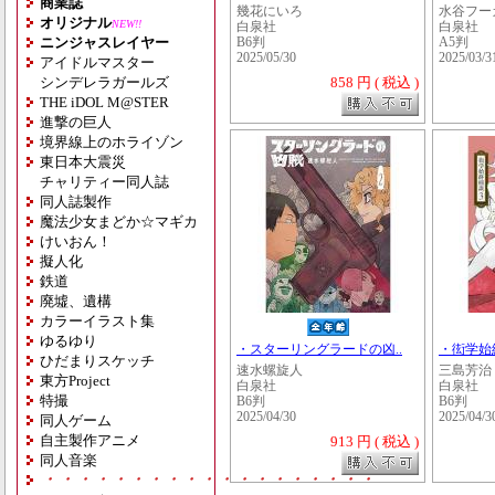
商業誌
幾花にいろ
水谷フー
オリジナル
NEW!!
白泉社
白泉社
ニンジャスレイヤー
B6判
A5判
2025/05/30
2025/03/3
アイドルマスター
シンデレラガールズ
858 円 ( 税込 )
THE iDOL M@STER
進撃の巨人
境界線上のホライゾン
東日本大震災
チャリティー同人誌
同人誌製作
魔法少女まどか☆マギカ
けいおん！
擬人化
鉄道
廃墟、遺構
カラーイラスト集
ゆるゆり
・スターリングラードの凶..
・衒学始
ひだまりスケッチ
速水螺旋人
三島芳治
東方Project
白泉社
白泉社
特撮
B6判
B6判
2025/04/30
2025/04/3
同人ゲーム
自主製作アニメ
913 円 ( 税込 )
同人音楽
・・・・・・・・・・・・・・・・・・・