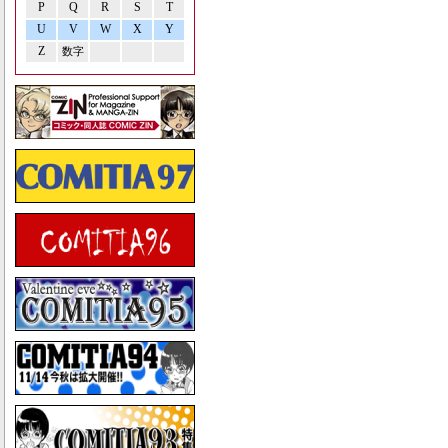
P
Q
R
S
T
U
V
W
X
Y
Z
数字