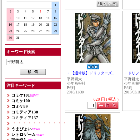
1
2
3
4
5
6
7
8
9
10
11
12
13
14
15
16
17
18
19
20
21
22
23
24
25
26
27
28
29
30
31
キーワード検索
・【通常版】ドリフターズ..
・ドリフ
平野耕太
平野耕太
少年画報社
少年画報
注目キーワード
B6判
B6判
2018/11/30
2013/03/1
コミケ101
NEW!!
628 円 ( 税込 )
コミケ100
コミケ99
コミティア138
コミティア137
・・・・・・・・・・・・・・・・・・・
うまぴょい
NEW!!
レトロゲーム
NEW!!