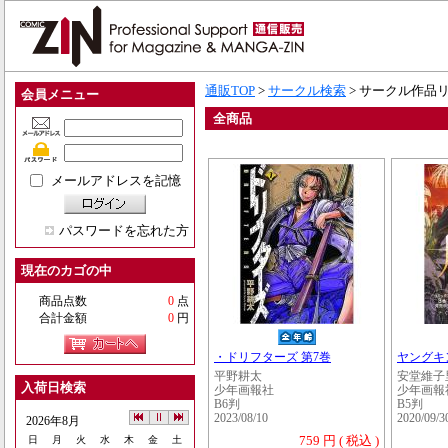
通販TOP
>
サークル検索
> サークル作品
会員メニュー
全商品
メールアドレスを記憶
パスワードを忘れた方
現在のカゴの中
商品点数
0
点
合計金額
0
円
・ドリフターズ 第7巻
ヤングキン
平野耕太
安堂維子里
入荷日検索
少年画報社
少年画報
B6判
B5判
2023/08/10
2020/09/3
2026年8月
759 円 ( 税込 )
日
月
火
水
木
金
土