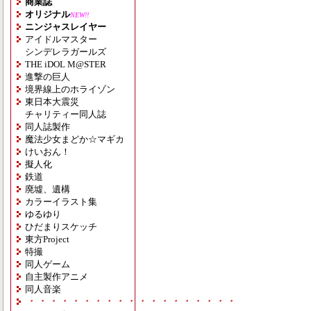
商業誌
オリジナル
NEW!!
ニンジャスレイヤー
アイドルマスター
シンデレラガールズ
THE iDOL M@STER
進撃の巨人
境界線上のホライゾン
東日本大震災
チャリティー同人誌
同人誌製作
魔法少女まどか☆マギカ
けいおん！
擬人化
鉄道
廃墟、遺構
カラーイラスト集
ゆるゆり
ひだまりスケッチ
東方Project
特撮
同人ゲーム
自主製作アニメ
同人音楽
・・・・・・・・・・・・・・・・・・・