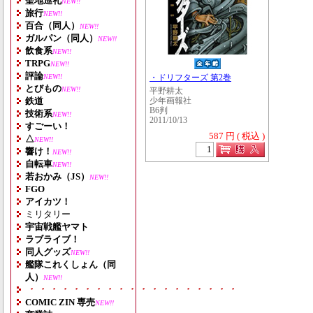
聖地巡礼
NEW!!
旅行
NEW!!
百合（同人）
NEW!!
ガルパン（同人）
NEW!!
飲食系
NEW!!
TRPG
NEW!!
評論
NEW!!
・ドリフターズ 第2巻
とびもの
NEW!!
平野耕太
鉄道
少年画報社
B6判
技術系
NEW!!
2011/10/13
すごーい！
587 円 ( 税込 )
△
NEW!!
響け！
NEW!!
自転車
NEW!!
若おかみ（JS）
NEW!!
FGO
アイカツ！
ミリタリー
宇宙戦艦ヤマト
ラブライブ！
同人グッズ
NEW!!
艦隊これくしょん（同
人）
NEW!!
・・・・・・・・・・・・・・・・・・・
COMIC ZIN 専売
NEW!!