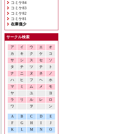
コミケ84
コミケ83
コミケ82
コミケ81
在庫僅少
サークル検索
ア
イ
ウ
エ
オ
カ
キ
ク
ケ
コ
サ
シ
ス
セ
ソ
タ
チ
ツ
テ
ト
ナ
ニ
ヌ
ネ
ノ
ハ
ヒ
フ
ヘ
ホ
マ
ミ
ム
メ
モ
ヤ
ユ
ヨ
ラ
リ
ル
レ
ロ
ワ
ヲ
ン
A
B
C
D
E
F
G
H
I
J
K
L
M
N
O