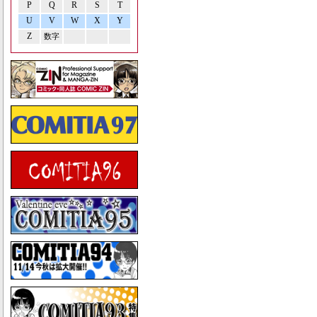
P
Q
R
S
T
U
V
W
X
Y
Z
数字