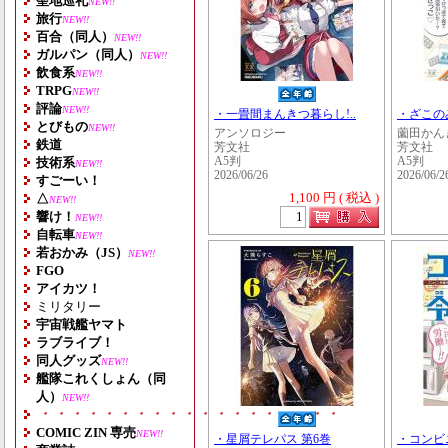
聖地巡礼
NEW!!
旅行
NEW!!
百合（同人）
NEW!!
ガルパン（同人）
NEW!!
飲食系
NEW!!
TRPG
NEW!!
評論
NEW!!
・一畳間まんきつ暮らし!..
・ざこの
とびもの
NEW!!
アンソロジー
薗田かん
鉄道
芳文社
芳文社
技術系
A5判
A5判
NEW!!
2026/06/26
2026/06/2
すごーい！
1,100 円 ( 税込 )
△
NEW!!
響け！
NEW!!
自転車
NEW!!
若おかみ（JS）
NEW!!
FGO
アイカツ！
ミリタリー
宇宙戦艦ヤマト
ラブライブ！
同人グッズ
NEW!!
艦隊これくしょん（同
人）
NEW!!
・・・・・・・・・・・・・・・・・・・
COMIC ZIN 専売
NEW!!
・星屑テレパス 第6巻
・コンビ