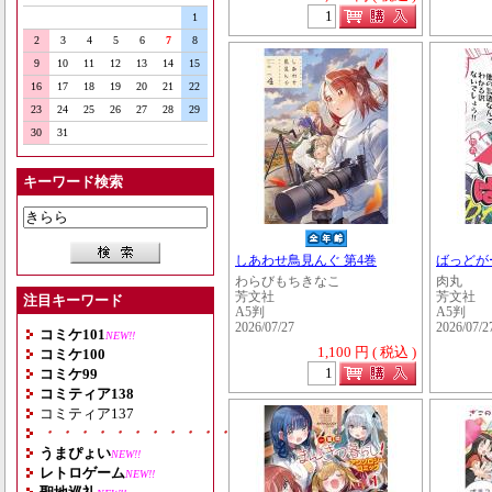
1
2
3
4
5
6
7
8
9
10
11
12
13
14
15
16
17
18
19
20
21
22
23
24
25
26
27
28
29
30
31
キーワード検索
しあわせ鳥見んぐ 第4巻
ばっどが
わらびもちきなこ
肉丸
芳文社
芳文社
注目キーワード
A5判
A5判
2026/07/27
2026/07/2
コミケ101
NEW!!
1,100 円 ( 税込 )
コミケ100
コミケ99
コミティア138
コミティア137
・・・・・・・・・・・・・・・・・・・
うまぴょい
NEW!!
レトロゲーム
NEW!!