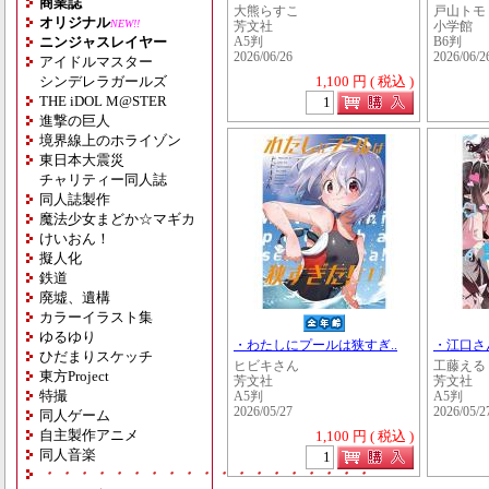
商業誌
大熊らすこ
戸山トモ
オリジナル
NEW!!
芳文社
小学館
ニンジャスレイヤー
A5判
B6判
2026/06/26
2026/06/2
アイドルマスター
シンデレラガールズ
1,100 円 ( 税込 )
THE iDOL M@STER
進撃の巨人
境界線上のホライゾン
東日本大震災
チャリティー同人誌
同人誌製作
魔法少女まどか☆マギカ
けいおん！
擬人化
鉄道
廃墟、遺構
カラーイラスト集
ゆるゆり
・わたしにプールは狭すぎ..
・江口さ
ひだまりスケッチ
ヒビキさん
工藤える
東方Project
芳文社
芳文社
特撮
A5判
A5判
2026/05/27
2026/05/2
同人ゲーム
自主製作アニメ
1,100 円 ( 税込 )
同人音楽
・・・・・・・・・・・・・・・・・・・