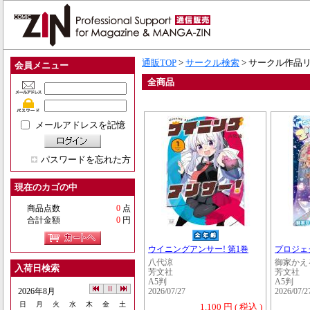
通販TOP
>
サークル検索
> サークル作品
会員メニュー
全商品
メールアドレスを記憶
パスワードを忘れた方
現在のカゴの中
商品点数
0
点
合計金額
0
円
ウイニングアンサー! 第1巻
プロジェ
八代涼
御家かえ
入荷日検索
芳文社
芳文社
A5判
A5判
2026年8月
2026/07/27
2026/07/2
日
月
火
水
木
金
土
1,100 円 ( 税込 )