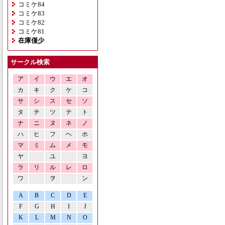
コミケ84
コミケ83
コミケ82
コミケ81
在庫僅少
サークル検索
ア
イ
ウ
エ
オ
カ
キ
ク
ケ
コ
サ
シ
ス
セ
ソ
タ
チ
ツ
テ
ト
ナ
ニ
ヌ
ネ
ノ
ハ
ヒ
フ
ヘ
ホ
マ
ミ
ム
メ
モ
ヤ
ユ
ヨ
ラ
リ
ル
レ
ロ
ワ
ヲ
ン
A
B
C
D
E
F
G
H
I
J
K
L
M
N
O