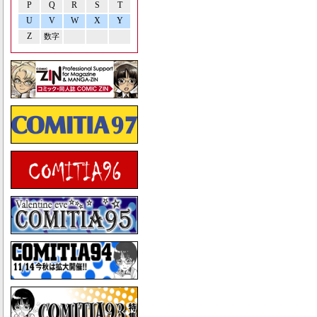
P
Q
R
S
T
U
V
W
X
Y
Z
数字