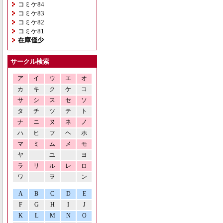
コミケ84
コミケ83
コミケ82
コミケ81
在庫僅少
サークル検索
ア
イ
ウ
エ
オ
カ
キ
ク
ケ
コ
サ
シ
ス
セ
ソ
タ
チ
ツ
テ
ト
ナ
ニ
ヌ
ネ
ノ
ハ
ヒ
フ
ヘ
ホ
マ
ミ
ム
メ
モ
ヤ
ユ
ヨ
ラ
リ
ル
レ
ロ
ワ
ヲ
ン
A
B
C
D
E
F
G
H
I
J
K
L
M
N
O