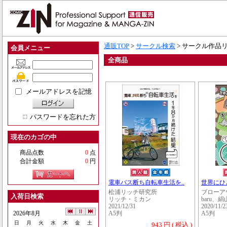
通販TOP
>
サークル検索
> サークル作品
会員メニュー
全商品
メールアドレスを記憶
パスワードを忘れた方
現在のカゴの中
商品点数
0
点
合計金額
0
円
電車バス断ち自転車生活を..
世界にひと
松浦リッチ研究所
ブローア
入荷日検索
リッチ・ミカン
baru、
2021/12/31
2020/11/2
2026年8月
A5判
A5判
日
月
火
水
木
金
土
943 円 ( 税込 )