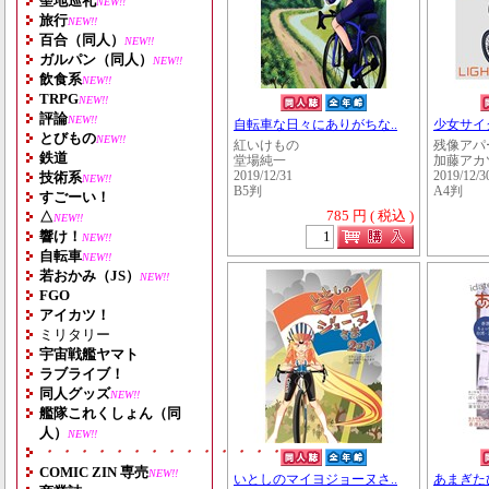
聖地巡礼
NEW!!
旅行
NEW!!
百合（同人）
NEW!!
ガルパン（同人）
NEW!!
飲食系
NEW!!
TRPG
NEW!!
評論
NEW!!
自転車な日々にありがちな..
少女サイクル
とびもの
NEW!!
紅いけもの
残像アパ
鉄道
堂場純一
加藤アカ
技術系
2019/12/31
2019/12/3
NEW!!
B5判
A4判
すごーい！
785 円 ( 税込 )
△
NEW!!
響け！
NEW!!
自転車
NEW!!
若おかみ（JS）
NEW!!
FGO
アイカツ！
ミリタリー
宇宙戦艦ヤマト
ラブライブ！
同人グッズ
NEW!!
艦隊これくしょん（同
人）
NEW!!
・・・・・・・・・・・・・・・・・・・
COMIC ZIN 専売
NEW!!
いとしのマイヨジョーヌさ..
あまぎたび 