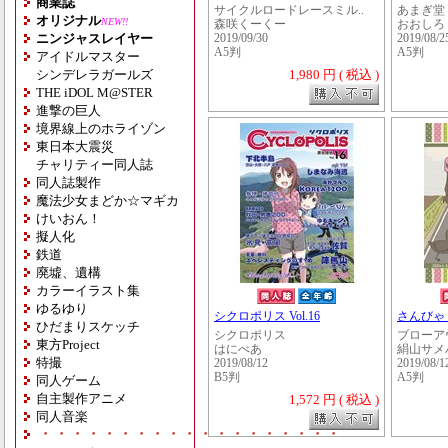
商業誌
サイクルロードレースミル..
あまぎ堂
オリジナル
NEW!!
森咲くーくー
おおしろ
ニンジャスレイヤー
2019/09/30
2019/08/2
A5判
A5判
アイドルマスター
シンデレラガールズ
1,980 円 ( 税込 )
THE iDOL M@STER
進撃の巨人
境界線上のホライゾン
東日本大震災
チャリティー同人誌
同人誌製作
魔法少女まどか☆マギカ
けいおん！
擬人化
鉄道
廃墟、遺構
カラーイラスト集
ゆるゆり
シクロポリス Vol.16
さんびゃ
ひだまりスケッチ
シクロポリス
ブローア
東方Project
はにべあ
絹山サメ
特撮
2019/08/12
2019/08/1
B5判
A5判
同人ゲーム
自主製作アニメ
1,572 円 ( 税込 )
同人音楽
・・・・・・・・・・・・・・・・・・・