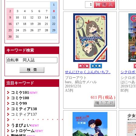
1
2
3
4
5
6
7
8
9
10
11
12
13
14
15
16
17
18
19
20
21
22
23
24
25
26
27
28
29
30
31
キーワード検索
せんにひゃくぶんのいちフ..
シクロポリス
ブローアウト
シクロポ
baru、絹山サメハル
はにべあ
注目キーワード
2019/12/31
2019/12/3
A5判
B5判
コミケ101
NEW!!
611 円 ( 税込 )
コミケ100
コミケ99
コミティア138
コミティア137
・・・・・・・・・・・・・・・・・・・
うまぴょい
NEW!!
レトロゲーム
NEW!!