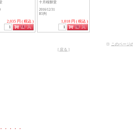
堂
十月桜餅堂
0
2016/12/31
B5判
2,035 円 ( 税込 )
1,018 円 ( 税込 )
このページの
[ 戻る ]
・・・・・