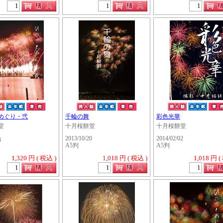
めぐり・弐
千輪の舞
彩色光華
堂
十月桜餅堂
十月桜餅堂
2013/10/20
2014/02/02
3
A5判
A5判
1,320 円 ( 税込 )
1,018 円 ( 税込 )
1,018 円 (
・・・・・