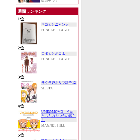
販売中です！
週間ランキング
1位
ネコ太とニャン太
FUNUKE LABLE
2位
ロボ太とポコ太
FUNUKE LABLE
3位
サクラ姫ネリマ証券12
SIESTA
4位
UME&MOMO うめ
ともものふつうの暮ら
し
MAGNET HILL
5位