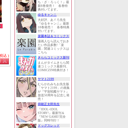
ち・ざ・ろっく！』最
新8巻発売！ 各巻特
典付いてます。
ゆるキャン△
大好評、あｆろ先生
『ゆるキャン△』最新
18巻発売！ 各巻特典
付いてます。
楽園本誌＆コミックス
漫画人なら読んでおき
たい作品多数!「楽
園」関連コミックスは
こちら
 税込 )
きららコミックス新刊
まんがタイムきらら関
連コミックス最新刊、
COMICZIN特典付き！
ヤマト2199
むらかわみちお先生版
「ヤマト2199」の画集
が『宇宙戦艦ヤマト』
放送50周年を記念し発
売！
得能正太郎先生
『IDOL×IDOL
STORY!』最新刊＆
『NEW GAME!完全
版』同時刊行！
ドッグスレッド