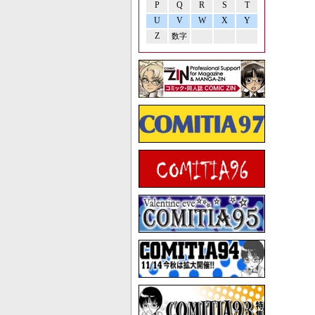
P
Q
R
S
T
U
V
W
X
Y
Z
数字