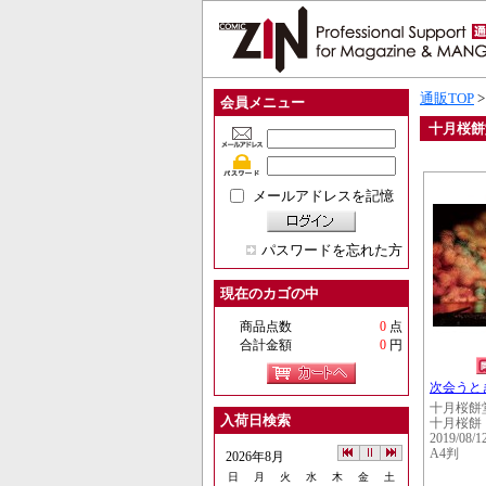
通販TOP
会員メニュー
十月桜餅
メールアドレスを記憶
パスワードを忘れた方
現在のカゴの中
商品点数
0
点
合計金額
0
円
次会うと
十月桜餅
入荷日検索
十月桜餅
2019/08/1
A4判
2026年8月
日
月
火
水
木
金
土