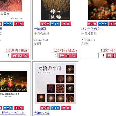
術
一輪繚乱
ひのさとめぐり
堂
十月桜餅堂
十月桜餅堂
5
2014/12/28
2015/08/14
A4判
A4判
1,018 円 ( 税込 )
1,257 円 ( 税込 )
1,257 円 (
・・・・・
、開始でございま..
大輪の小箱