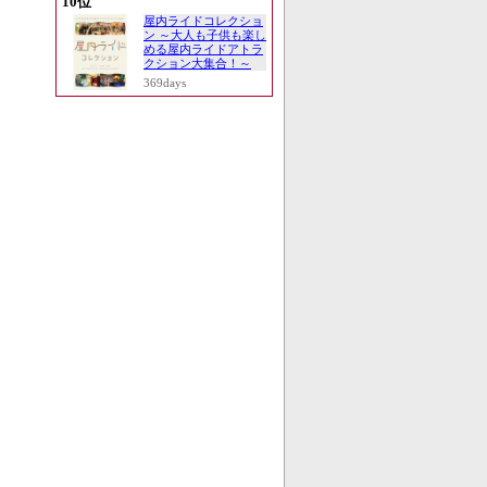
10位
屋内ライドコレクショ
ン ～大人も子供も楽し
める屋内ライドアトラ
クション大集合！～
369days