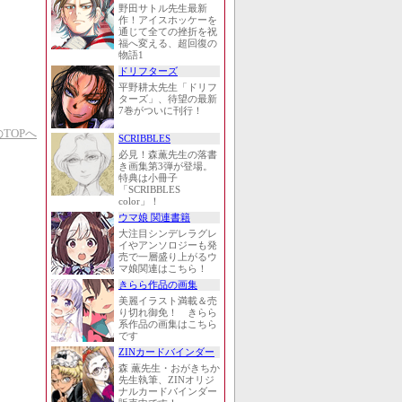
野田サトル先生最新
作！アイスホッケーを
通じて全ての挫折を祝
福へ変える、超回復の
物語1
ドリフターズ
平野耕太先生「ドリフ
ターズ」、待望の最新
7巻がついに刊行！
TOPへ
SCRIBBLES
必見！森薫先生の落書
き画集第3弾が登場。
特典は小冊子
「SCRIBBLES
color」！
ウマ娘 関連書籍
大注目シンデレラグレ
イやアンソロジーも発
売で一層盛り上がるウ
マ娘関連はこちら！
きらら作品の画集
美麗イラスト満載＆売
り切れ御免！ きらら
系作品の画集はこちら
です
ZINカードバインダー
森 薫先生・おがきちか
先生執筆、ZINオリジ
ナルカードバインダー