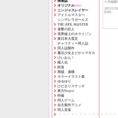
商業誌
十月桜餅
オリジナル
NEW!!
2015/12/3
ニンジャスレイヤー
B5判
アイドルマスター
シンデレラガールズ
THE iDOL M@STER
進撃の巨人
境界線上のホライゾン
東日本大震災
チャリティー同人誌
同人誌製作
魔法少女まどか☆マギカ
けいおん！
擬人化
鉄道
廃墟、遺構
カラーイラスト集
ゆるゆり
ひだまりスケッチ
東方Project
特撮
同人ゲーム
自主製作アニメ
同人音楽
・・・・・・・・・・・・・・