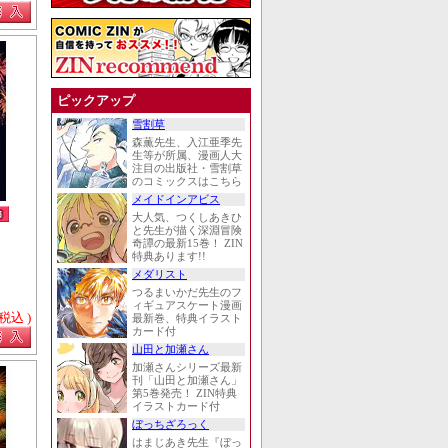
ピックアップ
雪割草
森薫先生、入江亜季先
生等が所属、漫画人大
注目の出版社・雪割草
のコミックスはこちら
メイドインアビス
大人気、つくしあきひ
と先生が描く深淵冒険
奇譚の最新15巻！ ZIN
特典あります!!
メダリスト
つるまいかだ先生のフ
ィギュアスケート漫画
 税込 )
最新巻、特典イラスト
カード付
山田と加瀬さん
加瀬さんシリーズ最新
刊「山田と加瀬さん」
第5巻発売！ ZIN特典
イラストカード付
ぼっちざろっく
はまじあき先生『ぼっ