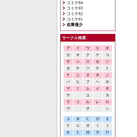
コミケ84
コミケ83
コミケ82
コミケ81
在庫僅少
サークル検索
ア
イ
ウ
エ
オ
カ
キ
ク
ケ
コ
サ
シ
ス
セ
ソ
タ
チ
ツ
テ
ト
ナ
ニ
ヌ
ネ
ノ
ハ
ヒ
フ
ヘ
ホ
マ
ミ
ム
メ
モ
ヤ
ユ
ヨ
ラ
リ
ル
レ
ロ
ワ
ヲ
ン
A
B
C
D
E
F
G
H
I
J
K
L
M
N
O