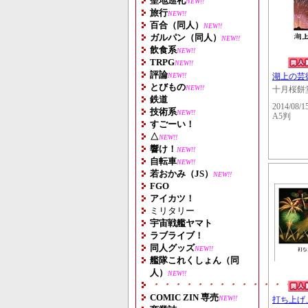
聖地巡礼
NEW!!
旅行
NEW!!
百合（同人）
NEW!!
ガルパン（同人）
NEW!!
飲食系
NEW!!
TRPG
NEW!!
評論
NEW!!
湖上の芸
とびもの
NEW!!
十月桜餅
鉄道
2014/08/1
技術系
NEW!!
A5判
すごーい！
△
NEW!!
響け！
NEW!!
自転車
NEW!!
若おかみ（JS）
NEW!!
FGO
アイカツ！
ミリタリー
宇宙戦艦ヤマト
ラブライブ！
同人グッズ
NEW!!
艦隊これくしょん（同
人）
NEW!!
・・・・・・・・・・・・・・
COMIC ZIN 専売
NEW!!
打ち上げ