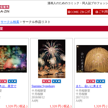
漫画人のためのコミック・同人誌プロフェッショナ
>
サークル検索
> サークル作品リスト
堂
きは、夜空で
Starmine Symphony
また、会いに来ます
堂
十月桜餅堂
十月桜餅堂
十月桜餅
十月桜餅
2
2018/08/12
2017/12/31
A4判
A4判
1,320 円 ( 税込 )
1,320 円 ( 税込 )
1,320 円 (