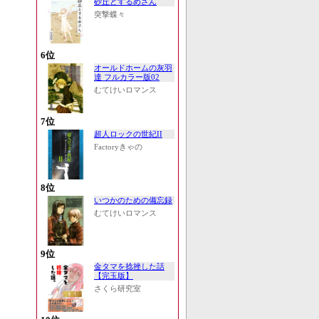
砂丘とするめさん
突撃蝶々
6位
オールドホームの灰羽
達 フルカラー版02
むてけいロマンス
7位
超人ロックの世紀II
Factoryきゃの
8位
いつかのための備忘録
むてけいロマンス
9位
金タマを捻挫した話
【完玉版】
さくら研究室