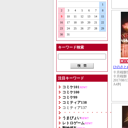
1
2
3
4
5
6
7
8
9
10
11
12
13
14
15
16
17
18
19
20
21
22
23
24
25
26
27
28
29
30
31
キーワード検索
ひのさと
十月桜餅
十月桜餅
注目キーワード
2017/08/1
A4判
コミケ101
NEW!!
コミケ100
コミケ99
コミティア138
コミティア137
・・・・・・・・・・・・・・
うまぴょい
NEW!!
レトロゲーム
NEW!!