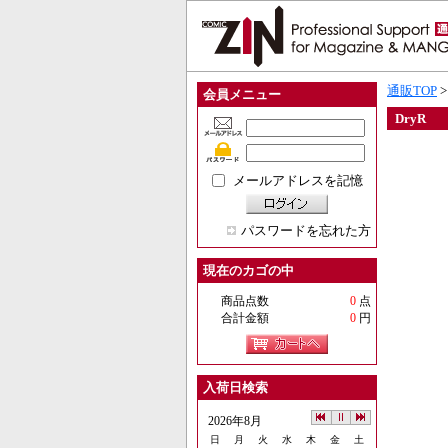
通販TOP
会員メニュー
DryR
メールアドレスを記憶
パスワードを忘れた方
現在のカゴの中
商品点数
0
点
合計金額
0
円
入荷日検索
2026年8月
日
月
火
水
木
金
土