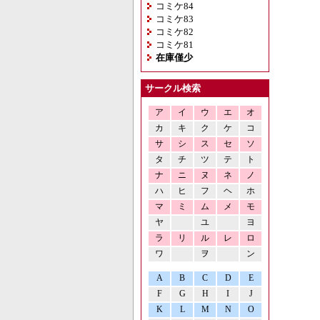
コミケ84
コミケ83
コミケ82
コミケ81
在庫僅少
サークル検索
ア
イ
ウ
エ
オ
カ
キ
ク
ケ
コ
サ
シ
ス
セ
ソ
タ
チ
ツ
テ
ト
ナ
ニ
ヌ
ネ
ノ
ハ
ヒ
フ
ヘ
ホ
マ
ミ
ム
メ
モ
ヤ
ユ
ヨ
ラ
リ
ル
レ
ロ
ワ
ヲ
ン
A
B
C
D
E
F
G
H
I
J
K
L
M
N
O