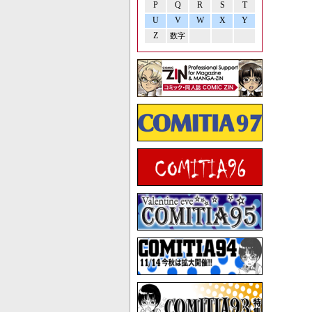
P
Q
R
S
T
U
V
W
X
Y
Z
数字