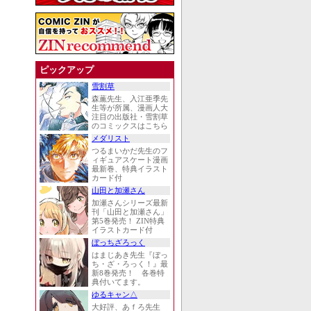
ピックアップ
雪割草
森薫先生、入江亜季先
生等が所属、漫画人大
注目の出版社・雪割草
のコミックスはこちら
メダリスト
つるまいかだ先生のフ
ィギュアスケート漫画
最新巻、特典イラスト
カード付
山田と加瀬さん
加瀬さんシリーズ最新
刊「山田と加瀬さん」
第5巻発売！ ZIN特典
イラストカード付
ぼっちざろっく
はまじあき先生『ぼっ
ち・ざ・ろっく！』最
新8巻発売！ 各巻特
典付いてます。
ゆるキャン△
大好評、あｆろ先生