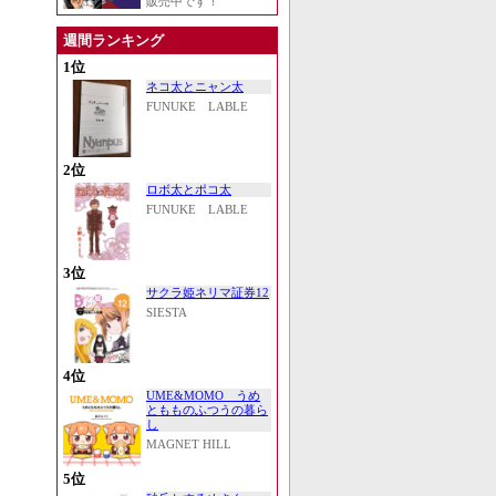
販売中です！
週間ランキング
1位
ネコ太とニャン太
FUNUKE LABLE
2位
ロボ太とポコ太
FUNUKE LABLE
3位
サクラ姫ネリマ証券12
SIESTA
4位
UME&MOMO うめ
ともものふつうの暮ら
し
MAGNET HILL
5位