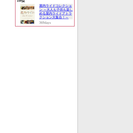
10位
屋内ライドコレクショ
ン ～大人も子供も楽し
める屋内ライドアトラ
クション大集合！～
369days