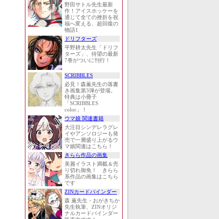
野田サトル先生最新
作！アイスホッケーを
通じて全ての挫折を祝
福へ変える、超回復の
物語1
ドリフターズ
平野耕太先生「ドリフ
ターズ」、待望の最新
7巻がついに刊行！
SCRIBBLES
必見！森薫先生の落書
き画集第3弾が登場。
特典は小冊子
「SCRIBBLES
color」！
ウマ娘 関連書籍
大注目シンデレラグレ
イやアンソロジーも発
売で一層盛り上がるウ
マ娘関連はこちら！
きらら作品の画集
美麗イラスト満載＆売
り切れ御免！ きらら
系作品の画集はこちら
です
ZINカードバインダー
森 薫先生・おがきちか
先生執筆、ZINオリジ
ナルカードバインダー