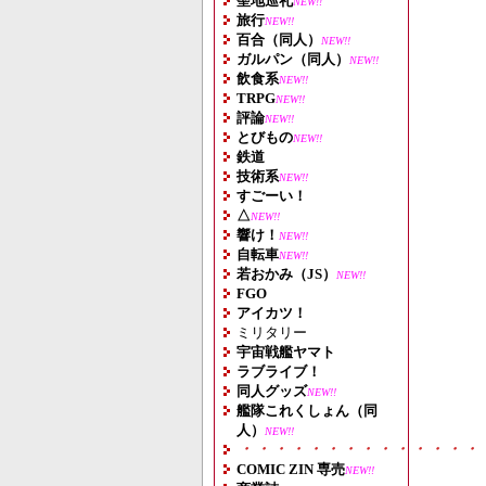
聖地巡礼
NEW!!
旅行
NEW!!
百合（同人）
NEW!!
ガルパン（同人）
NEW!!
飲食系
NEW!!
TRPG
NEW!!
評論
NEW!!
とびもの
NEW!!
鉄道
技術系
NEW!!
すごーい！
△
NEW!!
響け！
NEW!!
自転車
NEW!!
若おかみ（JS）
NEW!!
FGO
アイカツ！
ミリタリー
宇宙戦艦ヤマト
ラブライブ！
同人グッズ
NEW!!
艦隊これくしょん（同
人）
NEW!!
・・・・・・・・・・・・・・
COMIC ZIN 専売
NEW!!