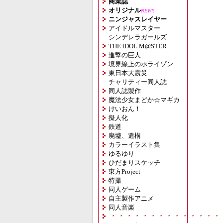
商業誌
オリジナル
NEW!!
ニンジャスレイヤー
アイドルマスター
シンデレラガールズ
THE iDOL M@STER
進撃の巨人
境界線上のホライゾン
東日本大震災
チャリティー同人誌
同人誌製作
魔法少女まどか☆マギカ
けいおん！
擬人化
鉄道
廃墟、遺構
カラーイラスト集
ゆるゆり
ひだまりスケッチ
東方Project
特撮
同人ゲーム
自主製作アニメ
同人音楽
・・・・・・・・・・・・・・