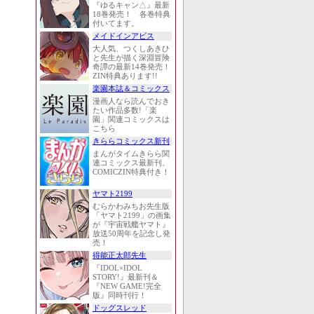
『ゆるキャン△』最新
18巻発売！ 各巻特典
付いてます。
メイドインアビス
大人気、つくしあきひ
と先生が描く深淵冒険
奇譚の最新14巻発売！
ZIN特典あります!!
楽園本誌＆コミックス
漫画人なら読んでおき
たい作品多数!「楽
園」関連コミックスは
こちら
きららコミックス新刊
まんがタイムきらら関
連コミックス最新刊、
COMICZIN特典付き！
ヤマト2199
むらかわみちお先生版
「ヤマト2199」の画集
が『宇宙戦艦ヤマト』
放送50周年を記念し発
売！
得能正太郎先生
『IDOL×IDOL
STORY!』最新刊＆
『NEW GAME!完全
版』同時刊行！
ドッグスレッド