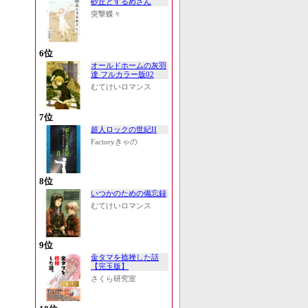
砂丘とするめさん
突撃蝶々
6位
オールドホームの灰羽
達 フルカラー版02
むてけいロマンス
7位
超人ロックの世紀II
Factoryきゃの
8位
いつかのための備忘録
むてけいロマンス
9位
金タマを捻挫した話
【完玉版】
さくら研究室