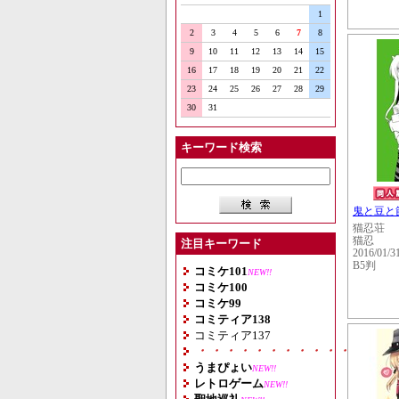
1
2
3
4
5
6
7
8
9
10
11
12
13
14
15
16
17
18
19
20
21
22
23
24
25
26
27
28
29
30
31
キーワード検索
鬼と豆と
猫忍荘
猫忍
注目キーワード
2016/01/3
B5判
コミケ101
NEW!!
コミケ100
コミケ99
コミティア138
コミティア137
・・・・・・・・・・・・・・
うまぴょい
NEW!!
レトロゲーム
NEW!!