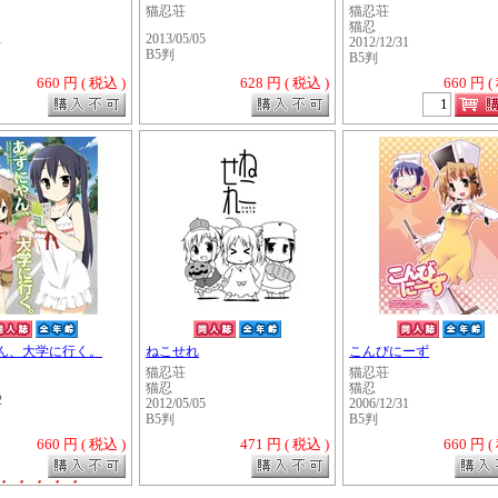
猫忍荘
猫忍荘
猫忍
1
2013/05/05
2012/12/31
B5判
B5判
660 円 ( 税込 )
628 円 ( 税込 )
660 円 (
ん、大学に行く。
ねこせれ
こんびにーず
猫忍荘
猫忍荘
猫忍
猫忍
2
2012/05/05
2006/12/31
B5判
B5判
660 円 ( 税込 )
471 円 ( 税込 )
660 円 (
・・・・・