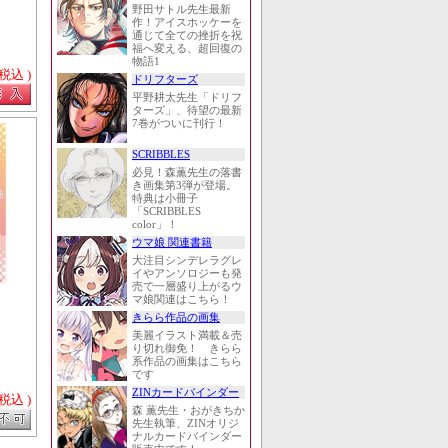
野田サトル先生最新
作！アイスホッケーを
通じて全ての挫折を祝
福へ変える、超回復の
物語1
 税込 )
ドリフターズ
平野耕太先生「ドリフ
ターズ」、待望の最新
7巻がついに刊行！
SCRIBBLES
必見！森薫先生の落書
き画集第3弾が登場。
特典は小冊子
「SCRIBBLES
color」！
ウマ娘 関連書籍
大注目シンデレラグレ
イやアンソロジーも発
売で一層盛り上がるウ
マ娘関連はこちら！
きらら作品の画集
美麗イラスト満載＆売
り切れ御免！ きらら
系作品の画集はこちら
です
ZINカードバインダー
 税込 )
森 薫先生・おがきちか
先生執筆、ZINオリジ
ナルカードバインダー