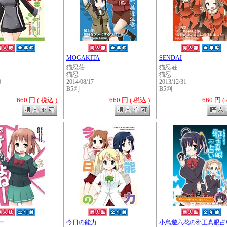
MOGAKITA
SENDAI
猫忍荘
猫忍荘
猫忍
猫忍
0
2014/08/17
2013/12/31
B5判
B5判
660 円 ( 税込 )
660 円 ( 税込 )
660 円 (
・・・・・
ー
今日の能力
小鳥遊六花の邪王真眼占