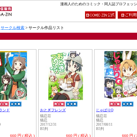
漫画人のためのコミック・同人誌プロフェッショナ
>
サークル検索
> サークル作品リスト
ランド
おとぎフレンズ
じゃぱりQ
猫忍荘
猫忍荘
猫忍
猫忍
0
2017/12/31
2017/08/11
B5判
B5判
660 円 ( 税込 )
660 円 ( 税込 )
660 円 (