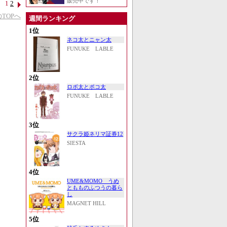
販売中です！
1
2
TOPへ
週間ランキング
1位
ネコ太とニャン太
FUNUKE LABLE
2位
ロボ太とポコ太
FUNUKE LABLE
3位
サクラ姫ネリマ証券12
SIESTA
4位
UME&MOMO うめ
ともものふつうの暮ら
し
MAGNET HILL
5位