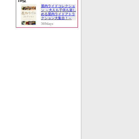
10位
屋内ライドコレクショ
ン ～大人も子供も楽し
める屋内ライドアトラ
クション大集合！～
369days