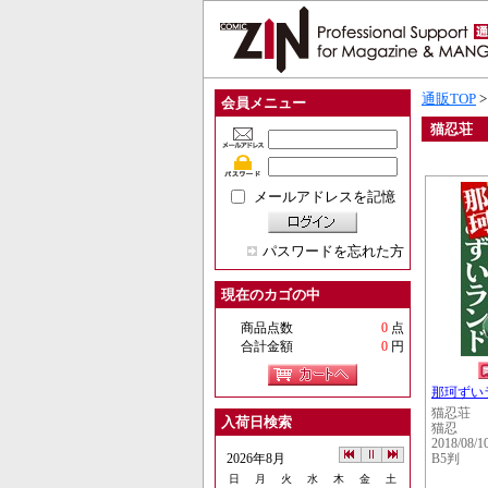
通販TOP
会員メニュー
猫忍荘
メールアドレスを記憶
パスワードを忘れた方
現在のカゴの中
商品点数
0
点
合計金額
0
円
那珂ずい
猫忍荘
入荷日検索
猫忍
2018/08/1
2026年8月
B5判
日
月
火
水
木
金
土