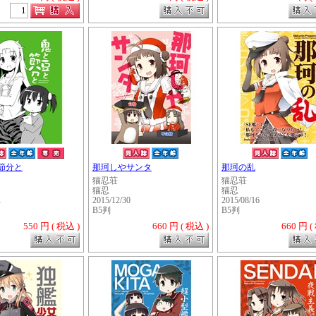
節分と
那珂しやサンタ
那珂の乱
猫忍荘
猫忍荘
猫忍
猫忍
1
2015/12/30
2015/08/16
B5判
B5判
550 円 ( 税込 )
660 円 ( 税込 )
660 円 (
・・・・・