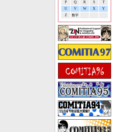
P
Q
R
S
T
U
V
W
X
Y
Z
数字