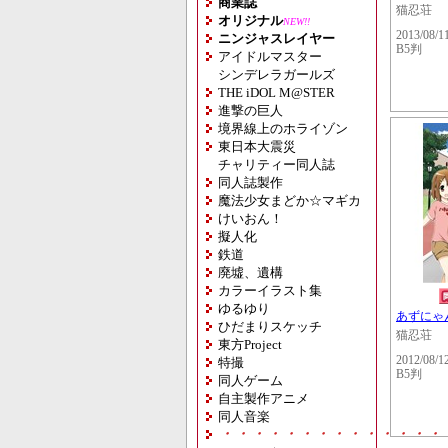
商業誌
猫忍荘
オリジナル
NEW!!
2013/08/1
ニンジャスレイヤー
B5判
アイドルマスター
シンデレラガールズ
THE iDOL M@STER
進撃の巨人
境界線上のホライゾン
東日本大震災
チャリティー同人誌
同人誌製作
魔法少女まどか☆マギカ
けいおん！
擬人化
鉄道
廃墟、遺構
カラーイラスト集
ゆるゆり
あずにゃ
ひだまりスケッチ
猫忍荘
東方Project
2012/08/1
特撮
B5判
同人ゲーム
自主製作アニメ
同人音楽
・・・・・・・・・・・・・・