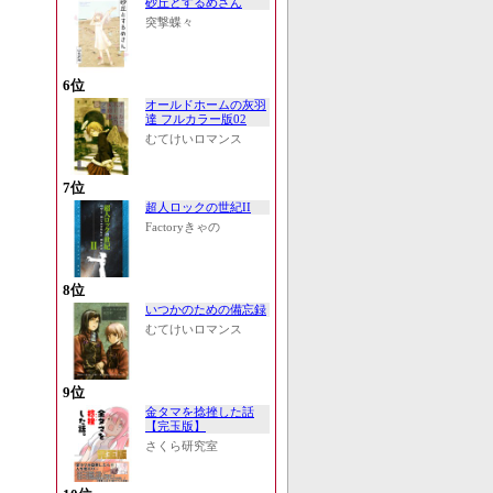
砂丘とするめさん
突撃蝶々
6位
オールドホームの灰羽
達 フルカラー版02
むてけいロマンス
7位
超人ロックの世紀II
Factoryきゃの
8位
いつかのための備忘録
むてけいロマンス
9位
金タマを捻挫した話
【完玉版】
さくら研究室