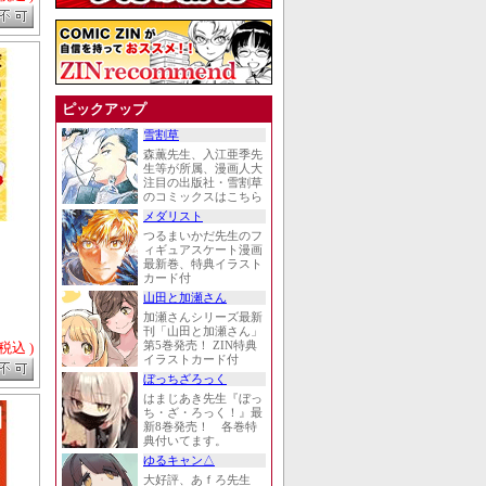
ピックアップ
雪割草
森薫先生、入江亜季先
生等が所属、漫画人大
注目の出版社・雪割草
のコミックスはこちら
メダリスト
つるまいかだ先生のフ
ィギュアスケート漫画
最新巻、特典イラスト
カード付
山田と加瀬さん
加瀬さんシリーズ最新
刊「山田と加瀬さん」
 税込 )
第5巻発売！ ZIN特典
イラストカード付
ぼっちざろっく
はまじあき先生『ぼっ
ち・ざ・ろっく！』最
新8巻発売！ 各巻特
典付いてます。
ゆるキャン△
大好評、あｆろ先生