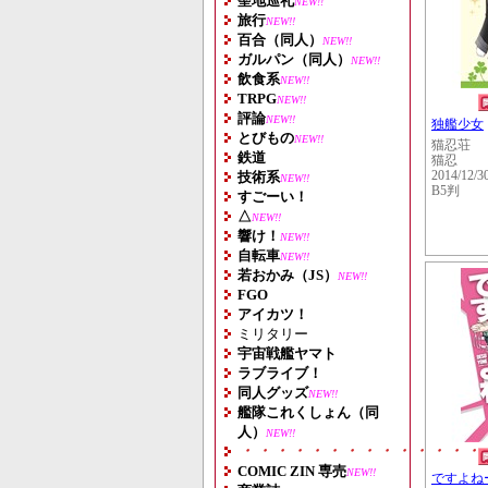
聖地巡礼
NEW!!
旅行
NEW!!
百合（同人）
NEW!!
ガルパン（同人）
NEW!!
飲食系
NEW!!
TRPG
NEW!!
評論
NEW!!
独艦少女
とびもの
NEW!!
猫忍荘
鉄道
猫忍
技術系
2014/12/3
NEW!!
B5判
すごーい！
△
NEW!!
響け！
NEW!!
自転車
NEW!!
若おかみ（JS）
NEW!!
FGO
アイカツ！
ミリタリー
宇宙戦艦ヤマト
ラブライブ！
同人グッズ
NEW!!
艦隊これくしょん（同
人）
NEW!!
・・・・・・・・・・・・・・
COMIC ZIN 専売
NEW!!
ですよね