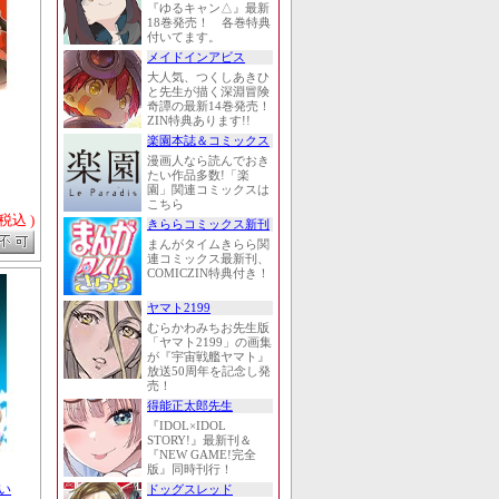
『ゆるキャン△』最新
18巻発売！ 各巻特典
付いてます。
メイドインアビス
大人気、つくしあきひ
と先生が描く深淵冒険
奇譚の最新14巻発売！
ZIN特典あります!!
楽園本誌＆コミックス
漫画人なら読んでおき
たい作品多数!「楽
園」関連コミックスは
こちら
 税込 )
きららコミックス新刊
まんがタイムきらら関
連コミックス最新刊、
COMICZIN特典付き！
ヤマト2199
むらかわみちお先生版
「ヤマト2199」の画集
が『宇宙戦艦ヤマト』
放送50周年を記念し発
売！
得能正太郎先生
『IDOL×IDOL
STORY!』最新刊＆
『NEW GAME!完全
版』同時刊行！
い
ドッグスレッド