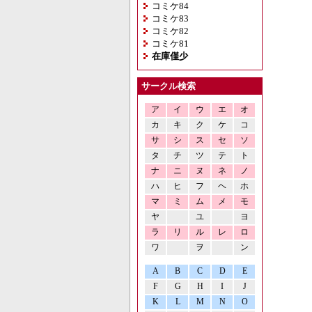
コミケ84
コミケ83
コミケ82
コミケ81
在庫僅少
サークル検索
ア
イ
ウ
エ
オ
カ
キ
ク
ケ
コ
サ
シ
ス
セ
ソ
タ
チ
ツ
テ
ト
ナ
ニ
ヌ
ネ
ノ
ハ
ヒ
フ
ヘ
ホ
マ
ミ
ム
メ
モ
ヤ
ユ
ヨ
ラ
リ
ル
レ
ロ
ワ
ヲ
ン
A
B
C
D
E
F
G
H
I
J
K
L
M
N
O