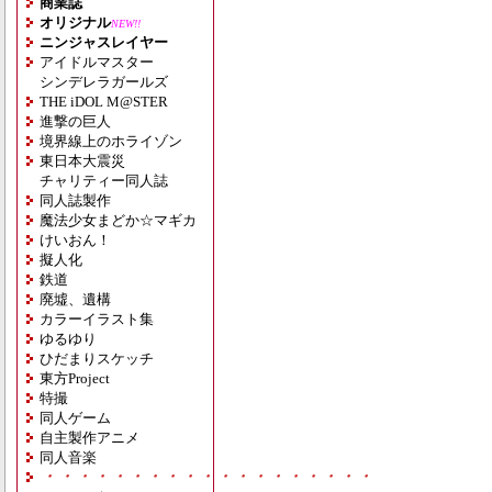
商業誌
オリジナル
NEW!!
ニンジャスレイヤー
アイドルマスター
シンデレラガールズ
THE iDOL M@STER
進撃の巨人
境界線上のホライゾン
東日本大震災
チャリティー同人誌
同人誌製作
魔法少女まどか☆マギカ
けいおん！
擬人化
鉄道
廃墟、遺構
カラーイラスト集
ゆるゆり
ひだまりスケッチ
東方Project
特撮
同人ゲーム
自主製作アニメ
同人音楽
・・・・・・・・・・・・・・・・・・・