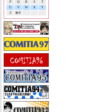
P
Q
R
S
T
U
V
W
X
Y
Z
数字