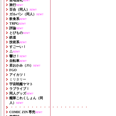
聖地巡礼
NEW!!
旅行
NEW!!
百合（同人）
NEW!!
ガルパン（同人）
NEW!!
飲食系
NEW!!
TRPG
NEW!!
評論
NEW!!
とびもの
NEW!!
鉄道
技術系
NEW!!
すごーい！
△
NEW!!
響け！
NEW!!
自転車
NEW!!
若おかみ（JS）
NEW!!
FGO
アイカツ！
ミリタリー
宇宙戦艦ヤマト
ラブライブ！
同人グッズ
NEW!!
艦隊これくしょん（同
人）
NEW!!
・・・・・・・・・・・・・・・・・・・
COMIC ZIN 専売
NEW!!