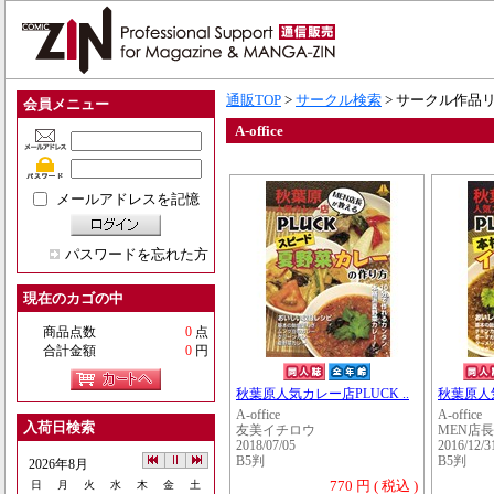
通販TOP
>
サークル検索
> サークル作品
会員メニュー
A-office
メールアドレスを記憶
パスワードを忘れた方
現在のカゴの中
商品点数
0
点
合計金額
0
円
秋葉原人気カレー店PLUCK ..
秋葉原人気
A-office
A-office
入荷日検索
友美イチロウ
MEN店
2018/07/05
2016/12/3
B5判
B5判
2026年8月
770 円 ( 税込 )
日
月
火
水
木
金
土