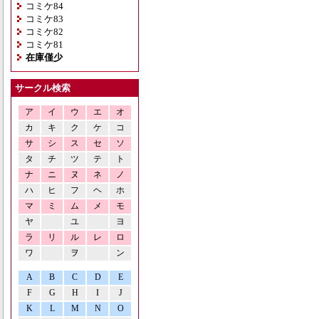
コミケ84
コミケ83
コミケ82
コミケ81
在庫僅少
サークル検索
ア
イ
ウ
エ
オ
カ
キ
ク
ケ
コ
サ
シ
ス
セ
ソ
タ
チ
ツ
テ
ト
ナ
ニ
ヌ
ネ
ノ
ハ
ヒ
フ
ヘ
ホ
マ
ミ
ム
メ
モ
ヤ
ユ
ヨ
ラ
リ
ル
レ
ロ
ワ
ヲ
ン
A
B
C
D
E
F
G
H
I
J
K
L
M
N
O