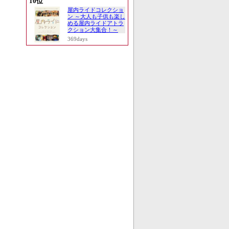
10位
屋内ライドコレクショ
ン ～大人も子供も楽し
める屋内ライドアトラ
クション大集合！～
369days