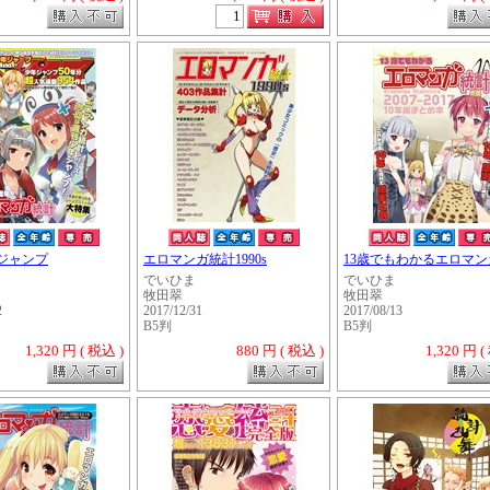
ジャンプ
エロマンガ統計1990s
13歳でもわかるエロマンガ
でいひま
でいひま
牧田翠
牧田翠
2
2017/12/31
2017/08/13
B5判
B5判
1,320 円 ( 税込 )
880 円 ( 税込 )
1,320 円 (
・・・・・