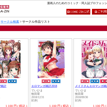
漫画人のためのコミック・同人誌プロフェッショナ
>
サークル検索
> サークル作品リスト
P統計
エロマンガ統計2018
メイドさんエロマンガ統
でいひま
でいひま
牧田翠
牧田翠
1
2018/12/31
2018/09/30
B5判
B5判
1,100 円 ( 税込 )
1,100 円 ( 税込 )
1,100 円 (