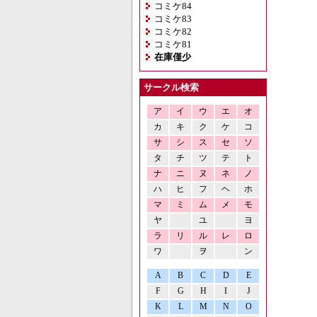
コミケ84
コミケ83
コミケ82
コミケ81
在庫僅少
サークル検索
ア
イ
ウ
エ
オ
カ
キ
ク
ケ
コ
サ
シ
ス
セ
ソ
タ
チ
ツ
テ
ト
ナ
ニ
ヌ
ネ
ノ
ハ
ヒ
フ
ヘ
ホ
マ
ミ
ム
メ
モ
ヤ
ユ
ヨ
ラ
リ
ル
レ
ロ
ワ
ヲ
ン
A
B
C
D
E
F
G
H
I
J
K
L
M
N
O