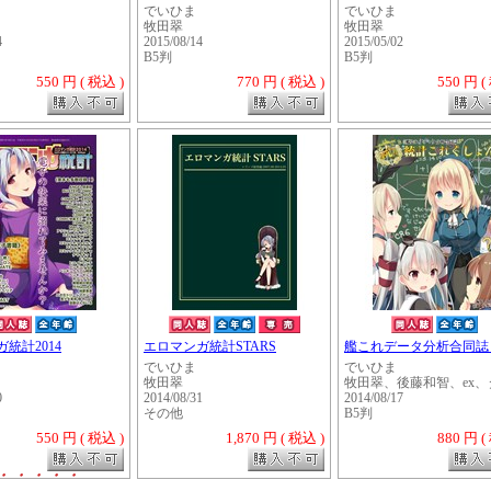
でいひま
でいひま
牧田翠
牧田翠
4
2015/08/14
2015/05/02
B5判
B5判
550 円 ( 税込 )
770 円 ( 税込 )
550 円 (
統計2014
エロマンガ統計STARS
艦これデータ分析合同誌「
でいひま
でいひま
牧田翠
牧田翠、後藤和智、ex、タ
0
2014/08/31
2014/08/17
その他
B5判
550 円 ( 税込 )
1,870 円 ( 税込 )
880 円 (
・・・・・