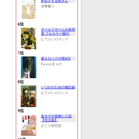
砂丘とするめさん
突撃蝶々
6位
オールドホームの灰羽
達 フルカラー版02
むてけいロマンス
7位
超人ロックの世紀II
Factoryきゃの
8位
いつかのための備忘録
むてけいロマンス
9位
金タマを捻挫した話
【完玉版】
さくら研究室