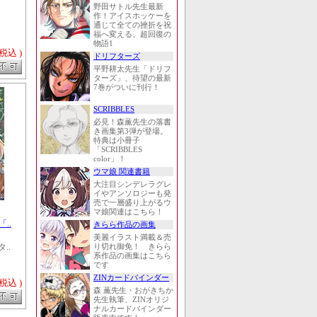
野田サトル先生最新
作！アイスホッケーを
通じて全ての挫折を祝
福へ変える、超回復の
物語1
 税込 )
ドリフターズ
平野耕太先生「ドリフ
ターズ」、待望の最新
7巻がついに刊行！
SCRIBBLES
必見！森薫先生の落書
き画集第3弾が登場。
特典は小冊子
「SCRIBBLES
color」！
ウマ娘 関連書籍
大注目シンデレラグレ
イやアンソロジーも発
売で一層盛り上がるウ
マ娘関連はこちら！
..
きらら作品の画集
美麗イラスト満載＆売
..
り切れ御免！ きらら
系作品の画集はこちら
です
ZINカードバインダー
 税込 )
森 薫先生・おがきちか
先生執筆、ZINオリジ
ナルカードバインダー