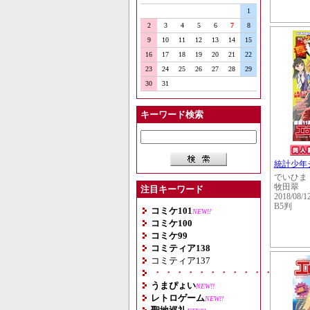
1
2
3
4
5
6
7
8
9
10
11
12
13
14
15
16
17
18
19
20
21
22
23
24
25
26
27
28
29
30
31
キーワード検索
統計少年
でいひま
牧田翠
注目キーワード
2018/08/1
B5判
コミケ101
NEW!!
コミケ100
コミケ99
コミティア138
コミティア137
・・・・・・・・・・・・・・
うまぴょい
NEW!!
レトロゲーム
NEW!!