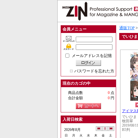
通販TOP
会員メニュー
でいひま
メールアドレスを記憶
パスワードを忘れた方
現在のカゴの中
商品点数
0
点
合計金額
0
円
アイマス
でいひま
入荷日検索
牧田翠
2019/08/1
2026年8月
B5判
日
月
火
水
木
金
土