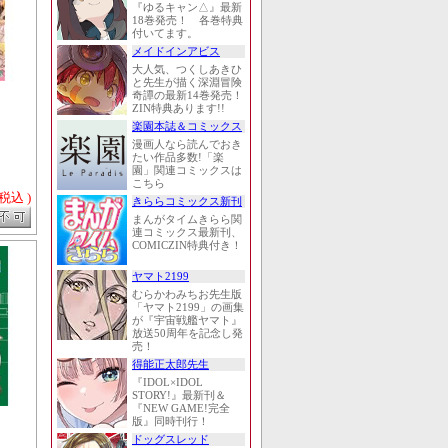
『ゆるキャン△』最新
18巻発売！ 各巻特典
付いてます。
メイドインアビス
大人気、つくしあきひ
と先生が描く深淵冒険
奇譚の最新14巻発売！
ZIN特典あります!!
楽園本誌＆コミックス
漫画人なら読んでおき
たい作品多数!「楽
園」関連コミックスは
こちら
 税込 )
きららコミックス新刊
まんがタイムきらら関
連コミックス最新刊、
COMICZIN特典付き！
ヤマト2199
むらかわみちお先生版
「ヤマト2199」の画集
が『宇宙戦艦ヤマト』
放送50周年を記念し発
売！
得能正太郎先生
『IDOL×IDOL
STORY!』最新刊＆
『NEW GAME!完全
版』同時刊行！
ドッグスレッド