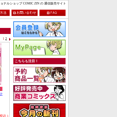
ルショップ COMIC ZIN の 通信販売サイト
1
2
こちらも注目！
計
 税込 )