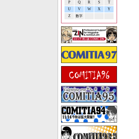
P
Q
R
S
T
U
V
W
X
Y
Z
数字