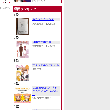
販売中です！
1
2
TOPへ
週間ランキング
1位
ネコ太とニャン太
FUNUKE LABLE
2位
ロボ太とポコ太
FUNUKE LABLE
3位
サクラ姫ネリマ証券12
SIESTA
4位
UME&MOMO うめ
ともものふつうの暮ら
し
MAGNET HILL
5位