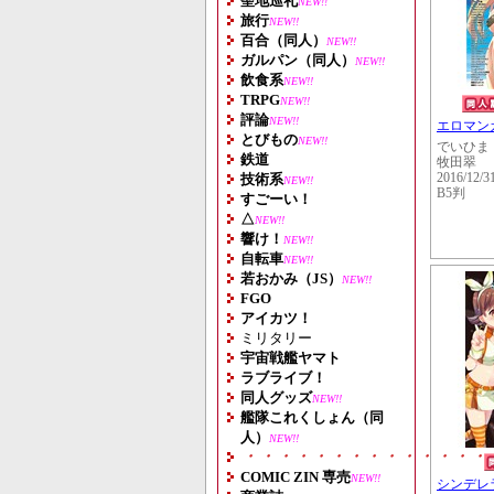
聖地巡礼
NEW!!
旅行
NEW!!
百合（同人）
NEW!!
ガルパン（同人）
NEW!!
飲食系
NEW!!
TRPG
NEW!!
評論
NEW!!
エロマンガ
とびもの
NEW!!
でいひま
鉄道
牧田翠
技術系
2016/12/3
NEW!!
B5判
すごーい！
△
NEW!!
響け！
NEW!!
自転車
NEW!!
若おかみ（JS）
NEW!!
FGO
アイカツ！
ミリタリー
宇宙戦艦ヤマト
ラブライブ！
同人グッズ
NEW!!
艦隊これくしょん（同
人）
NEW!!
・・・・・・・・・・・・・・
COMIC ZIN 専売
NEW!!
シンデレ