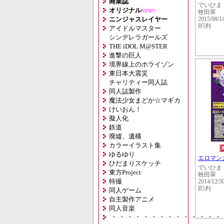
商業誌
でいひま
オリジナル
NEW!!
牧田翠
ニンジャスレイヤー
2015/08/1
B5判
アイドルマスター
シンデレラガールズ
THE iDOL M@STER
進撃の巨人
境界線上のホライゾン
東日本大震災
チャリティー同人誌
同人誌製作
魔法少女まどか☆マギカ
けいおん！
擬人化
鉄道
廃墟、遺構
カラーイラスト集
ゆるゆり
エロマンガ
ひだまりスケッチ
でいひま
東方Project
牧田翠
特撮
2014/12/3
B5判
同人ゲーム
自主製作アニメ
同人音楽
・・・・・・・・・・・・・・