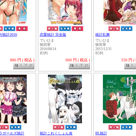
統計2016
恋愛統計 完全版
統計乱舞
でいひま
でいひま
牧田翠
牧田翠
1
2016/08/14
2015/12/31
B5判
B5判
880 円 ( 税込 )
660 円 ( 税込 )
550 円 (
・・・・・
ラガールズ統計
統計これくしょん改
BL統計