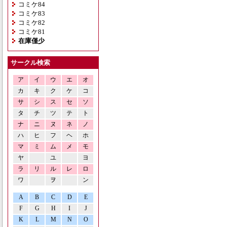
コミケ84
コミケ83
コミケ82
コミケ81
在庫僅少
サークル検索
ア
イ
ウ
エ
オ
カ
キ
ク
ケ
コ
サ
シ
ス
セ
ソ
タ
チ
ツ
テ
ト
ナ
ニ
ヌ
ネ
ノ
ハ
ヒ
フ
ヘ
ホ
マ
ミ
ム
メ
モ
ヤ
ユ
ヨ
ラ
リ
ル
レ
ロ
ワ
ヲ
ン
A
B
C
D
E
F
G
H
I
J
K
L
M
N
O