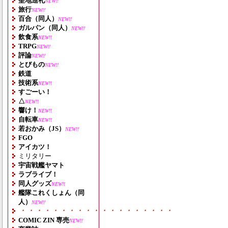
聖地巡礼
NEW!!
旅行
NEW!!
百合（同人）
NEW!!
ガルパン（同人）
NEW!!
飲食系
NEW!!
TRPG
NEW!!
評論
NEW!!
とびもの
NEW!!
鉄道
技術系
NEW!!
すごーい！
△
NEW!!
響け！
NEW!!
自転車
NEW!!
若おかみ（JS）
NEW!!
FGO
アイカツ！
ミリタリー
宇宙戦艦ヤマト
ラブライブ！
同人グッズ
NEW!!
艦隊これくしょん（同
人）
NEW!!
・・・・・・・・・・・・・・・・・・・
COMIC ZIN 専売
NEW!!