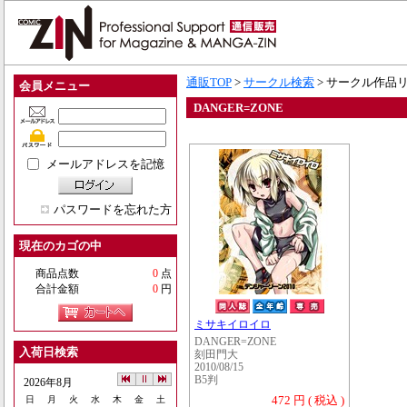
通販TOP
>
サークル検索
> サークル作品
会員メニュー
DANGER=ZONE
メールアドレスを記憶
パスワードを忘れた方
現在のカゴの中
商品点数
0
点
合計金額
0
円
ミサキイロイロ
DANGER=ZONE
入荷日検索
刻田門大
2010/08/15
B5判
2026年8月
472 円 ( 税込 )
日
月
火
水
木
金
土