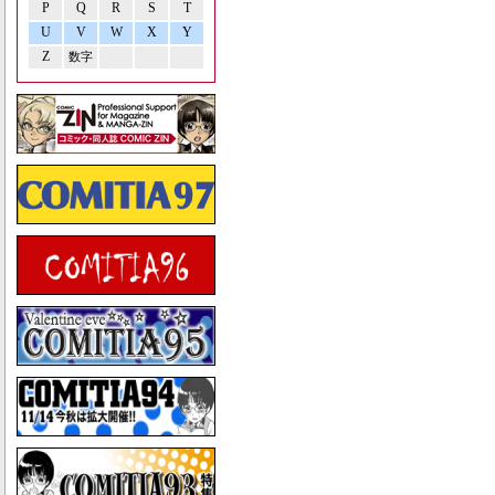
P
Q
R
S
T
U
V
W
X
Y
Z
数字