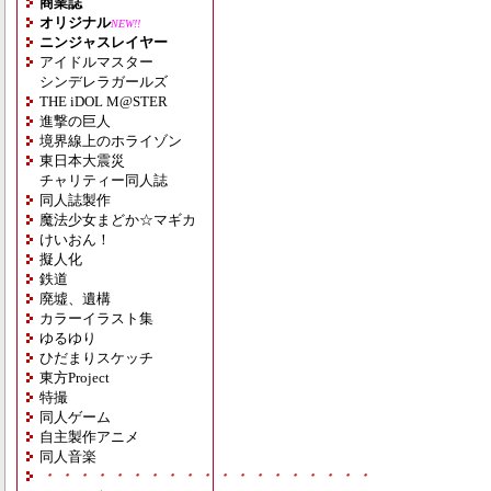
商業誌
オリジナル
NEW!!
ニンジャスレイヤー
アイドルマスター
シンデレラガールズ
THE iDOL M@STER
進撃の巨人
境界線上のホライゾン
東日本大震災
チャリティー同人誌
同人誌製作
魔法少女まどか☆マギカ
けいおん！
擬人化
鉄道
廃墟、遺構
カラーイラスト集
ゆるゆり
ひだまりスケッチ
東方Project
特撮
同人ゲーム
自主製作アニメ
同人音楽
・・・・・・・・・・・・・・・・・・・