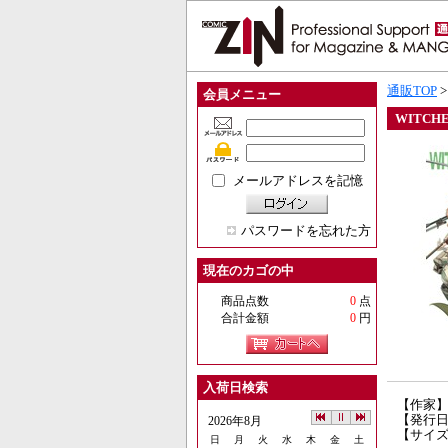
通販TOP
会員メニュー
WITCHE
メールアドレスを記憶
パスワードを忘れた方
現在のカゴの中
商品点数
0
点
合計金額
0
円
入荷日検索
【作家
【発行日】
2026年8月
【サイズ
日
月
火
水
木
金
土