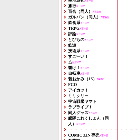
聖地巡礼
NEW!!
旅行
NEW!!
百合（同人）
NEW!!
ガルパン（同人）
NEW!!
飲食系
NEW!!
TRPG
NEW!!
評論
NEW!!
とびもの
NEW!!
鉄道
技術系
NEW!!
すごーい！
△
NEW!!
響け！
NEW!!
自転車
NEW!!
若おかみ（JS）
NEW!!
FGO
アイカツ！
ミリタリー
宇宙戦艦ヤマト
ラブライブ！
同人グッズ
NEW!!
艦隊これくしょん（同
人）
NEW!!
・・・・・・・・・・・・・・
COMIC ZIN 専売
NEW!!