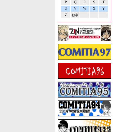
P
Q
R
S
T
U
V
W
X
Y
Z
数字