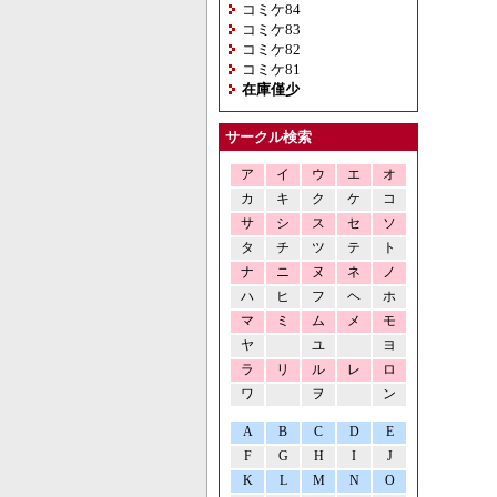
コミケ84
コミケ83
コミケ82
コミケ81
在庫僅少
サークル検索
ア
イ
ウ
エ
オ
カ
キ
ク
ケ
コ
サ
シ
ス
セ
ソ
タ
チ
ツ
テ
ト
ナ
ニ
ヌ
ネ
ノ
ハ
ヒ
フ
ヘ
ホ
マ
ミ
ム
メ
モ
ヤ
ユ
ヨ
ラ
リ
ル
レ
ロ
ワ
ヲ
ン
A
B
C
D
E
F
G
H
I
J
K
L
M
N
O