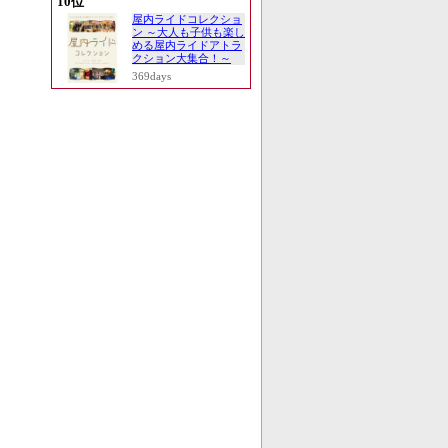
10位
屋内ライドコレクショ
ン ～大人も子供も楽し
める屋内ライドアトラ
クション大集合！～
369days