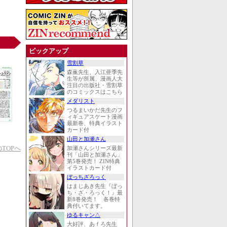
ピックアップ
雪割草
森薫先生、入江亜季先
生等が所属、漫画人大
注目の出版社・雪割草
のコミックスはこちら
メダリスト
つるまいかだ先生のフ
ィギュアスケート漫画
最新巻、特典イラスト
カード付
山田と加瀬さん
TOPへ
加瀬さんシリーズ最新
刊「山田と加瀬さん」
第5巻発売！ ZIN特典
イラストカード付
ぼっちざろっく
はまじあき先生『ぼっ
ち・ざ・ろっく！』最
新8巻発売！ 各巻特
典付いてます。
ゆるキャン△
大好評、あｆろ先生