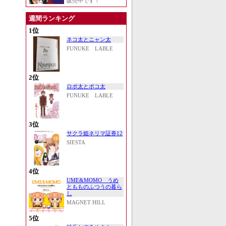
販売中です！
週間ランキング
1位
ネコ太とニャン太
FUNUKE LABLE
2位
ロボ太とポコ太
FUNUKE LABLE
3位
サクラ姫ネリマ証券12
SIESTA
4位
UME&MOMO うめ
ともものふつうの暮ら
し
MAGNET HILL
5位