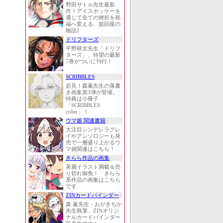
野田サトル先生最新
作！アイスホッケーを
通じて全ての挫折を祝
福へ変える、超回復の
物語1
ドリフターズ
平野耕太先生「ドリフ
ターズ」、待望の最新
7巻がついに刊行！
SCRIBBLES
必見！森薫先生の落書
き画集第3弾が登場。
特典は小冊子
「SCRIBBLES
color」！
ウマ娘 関連書籍
大注目シンデレラグレ
イやアンソロジーも発
売で一層盛り上がるウ
マ娘関連はこちら！
きらら作品の画集
美麗イラスト満載＆売
り切れ御免！ きらら
系作品の画集はこちら
です
ZINカードバインダー
森 薫先生・おがきちか
先生執筆、ZINオリジ
ナルカードバインダー