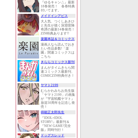
『ゆるキャン△』最新
18巻発売！ 各巻特典
付いてます。
メイドインアビス
大人気、つくしあきひ
と先生が描く深淵冒険
奇譚の最新14巻発売！
ZIN特典あります!!
楽園本誌＆コミックス
漫画人なら読んでおき
たい作品多数!「楽
園」関連コミックスは
こちら
きららコミックス新刊
まんがタイムきらら関
連コミックス最新刊、
COMICZIN特典付き！
ヤマト2199
むらかわみちお先生版
「ヤマト2199」の画集
が『宇宙戦艦ヤマト』
放送50周年を記念し発
売！
得能正太郎先生
『IDOL×IDOL
STORY!』最新刊＆
『NEW GAME!完全
版』同時刊行！
ドッグスレッド