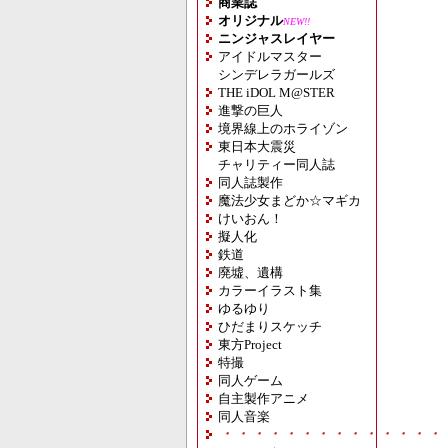
商業誌
オリジナル
NEW!!
ニンジャスレイヤー
アイドルマスター
シンデレラガールズ
THE iDOL M@STER
進撃の巨人
境界線上のホライゾン
東日本大震災
チャリティー同人誌
同人誌製作
魔法少女まどか☆マギカ
けいおん！
擬人化
鉄道
廃墟、遺構
カラーイラスト集
ゆるゆり
ひだまりスケッチ
東方Project
特撮
同人ゲーム
自主製作アニメ
同人音楽
・・・・・・・・・・・・・・