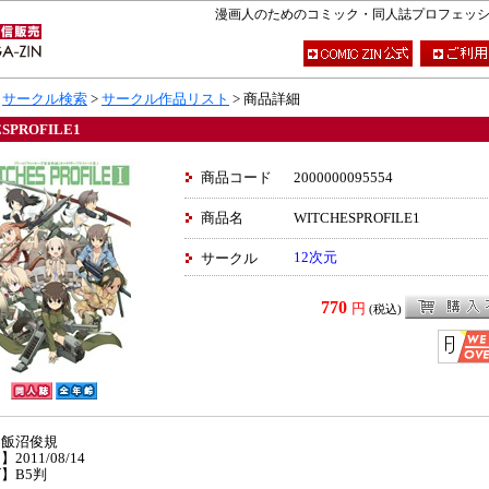
漫画人のためのコミック・同人誌プロフェッショナ
>
サークル検索
>
サークル作品リスト
> 商品詳細
SPROFILE1
商品コード
2000000095554
商品名
WITCHESPROFILE1
12次元
サークル
770
円
(税込)
】飯沼俊規
2011/08/14
】B5判