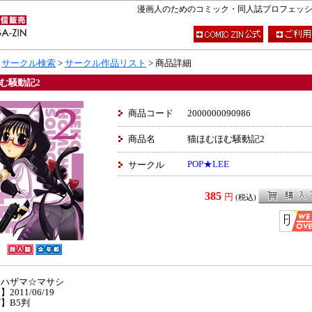
漫画人のためのコミック・同人誌プロフェッショナ
>
サークル検索
>
サークル作品リスト
> 商品詳細
む騒動記2
商品コード
2000000090986
商品名
猫ほむほむ騒動記2
POP★LEE
サークル
385
円
(税込)
】ハザマ☆マサシ
2011/06/19
】B5判