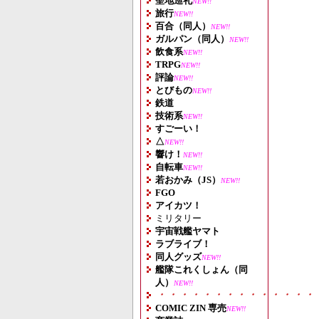
聖地巡礼
NEW!!
旅行
NEW!!
百合（同人）
NEW!!
ガルパン（同人）
NEW!!
飲食系
NEW!!
TRPG
NEW!!
評論
NEW!!
とびもの
NEW!!
鉄道
技術系
NEW!!
すごーい！
△
NEW!!
響け！
NEW!!
自転車
NEW!!
若おかみ（JS）
NEW!!
FGO
アイカツ！
ミリタリー
宇宙戦艦ヤマト
ラブライブ！
同人グッズ
NEW!!
艦隊これくしょん（同
人）
NEW!!
・・・・・・・・・・・・・・
COMIC ZIN 専売
NEW!!