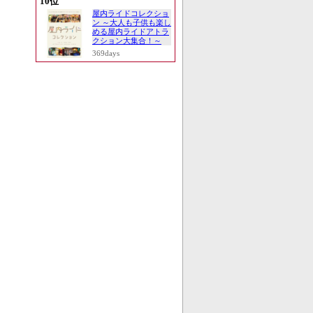
10位
屋内ライドコレクショ
ン ～大人も子供も楽し
める屋内ライドアトラ
クション大集合！～
369days