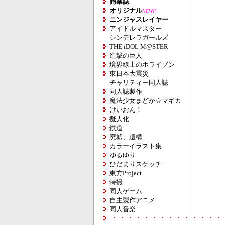
商業誌
オリジナル
NEW!!
ニンジャスレイヤー
アイドルマスター
シンデレラガールズ
THE iDOL M@STER
進撃の巨人
境界線上のホライゾン
東日本大震災
チャリティー同人誌
同人誌製作
魔法少女まどか☆マギカ
けいおん！
擬人化
鉄道
廃墟、遺構
カラーイラスト集
ゆるゆり
ひだまりスケッチ
東方Project
特撮
同人ゲーム
自主製作アニメ
同人音楽
・・・・・・・・・・・・・・