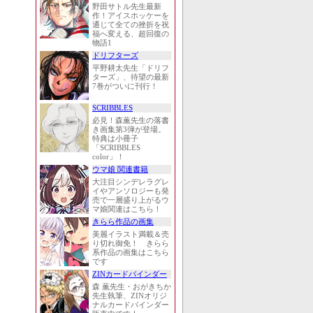
野田サトル先生最新
作！アイスホッケーを
通じて全ての挫折を祝
福へ変える、超回復の
物語1
ドリフターズ
平野耕太先生「ドリフ
ターズ」、待望の最新
7巻がついに刊行！
SCRIBBLES
必見！森薫先生の落書
き画集第3弾が登場。
特典は小冊子
「SCRIBBLES
color」！
ウマ娘 関連書籍
大注目シンデレラグレ
イやアンソロジーも発
売で一層盛り上がるウ
マ娘関連はこちら！
きらら作品の画集
美麗イラスト満載＆売
り切れ御免！ きらら
系作品の画集はこちら
です
ZINカードバインダー
森 薫先生・おがきちか
先生執筆、ZINオリジ
ナルカードバインダー