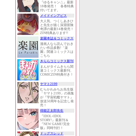
『ゆるキャン△』最新
18巻発売！ 各巻特典
付いてます。
メイドインアビス
大人気、つくしあきひ
と先生が描く深淵冒険
奇譚の最新14巻発売！
ZIN特典あります!!
楽園本誌＆コミックス
漫画人なら読んでおき
たい作品多数!「楽
園」関連コミックスは
こちら
きららコミックス新刊
まんがタイムきらら関
連コミックス最新刊、
COMICZIN特典付き！
ヤマト2199
むらかわみちお先生版
「ヤマト2199」の画集
が『宇宙戦艦ヤマト』
放送50周年を記念し発
売！
得能正太郎先生
『IDOL×IDOL
STORY!』最新刊＆
『NEW GAME!完全
版』同時刊行！
ドッグスレッド