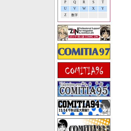
P
Q
R
S
T
U
V
W
X
Y
Z
数字