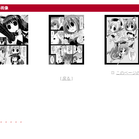
ル画像
このページの
[ 戻る ]
・・・・・