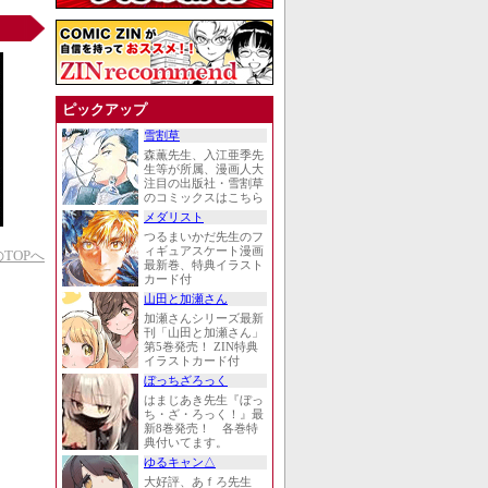
ピックアップ
雪割草
森薫先生、入江亜季先
生等が所属、漫画人大
注目の出版社・雪割草
のコミックスはこちら
メダリスト
つるまいかだ先生のフ
ィギュアスケート漫画
TOPへ
最新巻、特典イラスト
カード付
山田と加瀬さん
加瀬さんシリーズ最新
刊「山田と加瀬さん」
第5巻発売！ ZIN特典
イラストカード付
ぼっちざろっく
はまじあき先生『ぼっ
ち・ざ・ろっく！』最
新8巻発売！ 各巻特
典付いてます。
ゆるキャン△
大好評、あｆろ先生