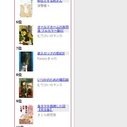
砂丘とするめさん
突撃蝶々
6位
オールドホームの灰羽
達 フルカラー版02
むてけいロマンス
7位
超人ロックの世紀II
Factoryきゃの
8位
いつかのための備忘録
むてけいロマンス
9位
金タマを捻挫した話
【完玉版】
さくら研究室