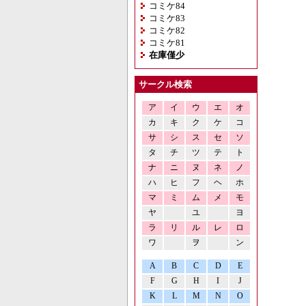
コミケ84
コミケ83
コミケ82
コミケ81
在庫僅少
サークル検索
ア
イ
ウ
エ
オ
カ
キ
ク
ケ
コ
サ
シ
ス
セ
ソ
タ
チ
ツ
テ
ト
ナ
ニ
ヌ
ネ
ノ
ハ
ヒ
フ
ヘ
ホ
マ
ミ
ム
メ
モ
ヤ
ユ
ヨ
ラ
リ
ル
レ
ロ
ワ
ヲ
ン
A
B
C
D
E
F
G
H
I
J
K
L
M
N
O