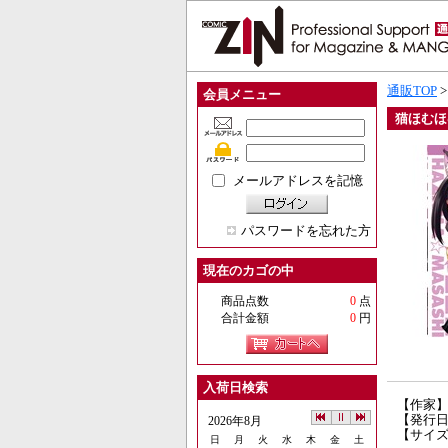
通販TOP
会員メニュー
猫ほむほ
メールアドレスを記憶
パスワードを忘れた方
現在のカゴの中
商品点数
0
点
合計金額
0
円
入荷日検索
【作家
【発行日】
2026年8月
【サイズ
日
月
火
水
木
金
土