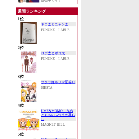
販売中です！
週間ランキング
1位
ネコ太とニャン太
FUNUKE LABLE
2位
ロボ太とポコ太
FUNUKE LABLE
3位
サクラ姫ネリマ証券12
SIESTA
4位
UME&MOMO うめ
ともものふつうの暮ら
し
MAGNET HILL
5位