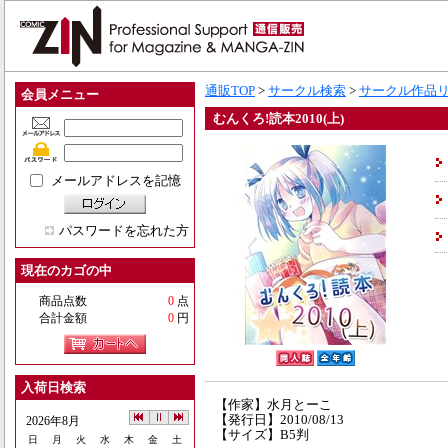
通販TOP
>
サークル検索
>
サークル作品
会員メニュー
むんくろ!読本2010(上)
メールアドレスを記憶
パスワードを忘れた方
現在のカゴの中
商品点数
0
点
合計金額
0
円
入荷日検索
【作家】水月とーこ
【発行日】2010/08/13
2026年8月
【サイズ】B5判
日
月
火
水
木
金
土