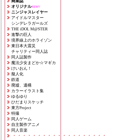
商業誌
オリジナル
NEW!!
ニンジャスレイヤー
アイドルマスター
シンデレラガールズ
THE iDOL M@STER
進撃の巨人
境界線上のホライゾン
東日本大震災
チャリティー同人誌
同人誌製作
魔法少女まどか☆マギカ
けいおん！
擬人化
鉄道
廃墟、遺構
カラーイラスト集
ゆるゆり
ひだまりスケッチ
東方Project
特撮
同人ゲーム
自主製作アニメ
同人音楽
・・・・・・・・・・・・・・・・・・・