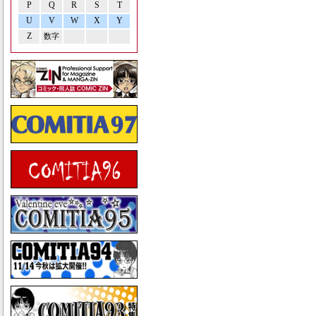
P
Q
R
S
T
U
V
W
X
Y
Z
数字