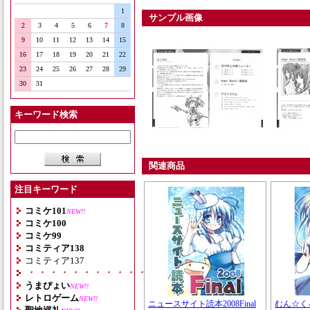
1
サンプル画像
2
3
4
5
6
7
8
9
10
11
12
13
14
15
16
17
18
19
20
21
22
23
24
25
26
27
28
29
30
31
キーワード検索
関連商品
注目キーワード
コミケ101
NEW!!
コミケ100
コミケ99
コミティア138
コミティア137
・・・・・・・・・・・・・・・・・・・
うまぴょい
NEW!!
レトロゲーム
NEW!!
ニュースサイト読本2008Final
むん☆くろ