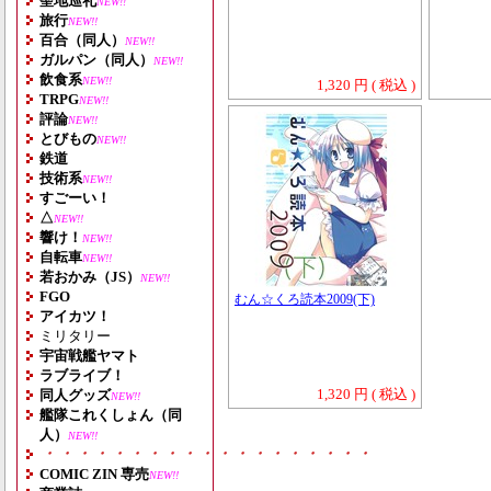
聖地巡礼
NEW!!
旅行
NEW!!
百合（同人）
NEW!!
ガルパン（同人）
NEW!!
飲食系
NEW!!
1,320 円 ( 税込 )
TRPG
NEW!!
評論
NEW!!
とびもの
NEW!!
鉄道
技術系
NEW!!
すごーい！
△
NEW!!
響け！
NEW!!
自転車
NEW!!
若おかみ（JS）
NEW!!
FGO
むん☆くろ読本2009(下)
アイカツ！
ミリタリー
宇宙戦艦ヤマト
ラブライブ！
1,320 円 ( 税込 )
同人グッズ
NEW!!
艦隊これくしょん（同
人）
NEW!!
・・・・・・・・・・・・・・・・・・・
COMIC ZIN 専売
NEW!!