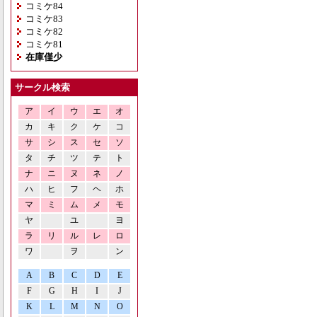
コミケ84
コミケ83
コミケ82
コミケ81
在庫僅少
サークル検索
ア
イ
ウ
エ
オ
カ
キ
ク
ケ
コ
サ
シ
ス
セ
ソ
タ
チ
ツ
テ
ト
ナ
ニ
ヌ
ネ
ノ
ハ
ヒ
フ
ヘ
ホ
マ
ミ
ム
メ
モ
ヤ
ユ
ヨ
ラ
リ
ル
レ
ロ
ワ
ヲ
ン
A
B
C
D
E
F
G
H
I
J
K
L
M
N
O