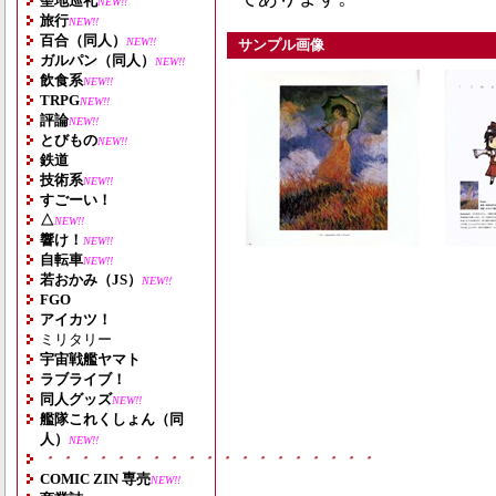
聖地巡礼
NEW!!
旅行
NEW!!
百合（同人）
NEW!!
サンプル画像
ガルパン（同人）
NEW!!
飲食系
NEW!!
TRPG
NEW!!
評論
NEW!!
とびもの
NEW!!
鉄道
技術系
NEW!!
すごーい！
△
NEW!!
響け！
NEW!!
自転車
NEW!!
若おかみ（JS）
NEW!!
FGO
アイカツ！
ミリタリー
宇宙戦艦ヤマト
ラブライブ！
同人グッズ
NEW!!
艦隊これくしょん（同
人）
NEW!!
・・・・・・・・・・・・・・・・・・・
COMIC ZIN 専売
NEW!!