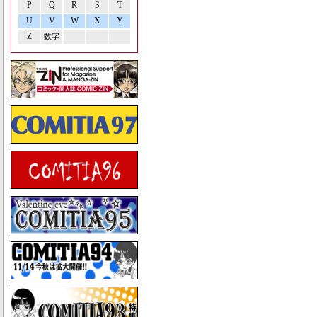
P
Q
R
S
T
U
V
W
X
Y
Z
数字