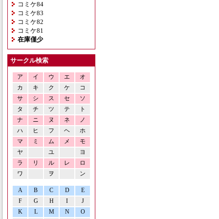
コミケ84
コミケ83
コミケ82
コミケ81
在庫僅少
サークル検索
ア
イ
ウ
エ
オ
カ
キ
ク
ケ
コ
サ
シ
ス
セ
ソ
タ
チ
ツ
テ
ト
ナ
ニ
ヌ
ネ
ノ
ハ
ヒ
フ
ヘ
ホ
マ
ミ
ム
メ
モ
ヤ
ユ
ヨ
ラ
リ
ル
レ
ロ
ワ
ヲ
ン
A
B
C
D
E
F
G
H
I
J
K
L
M
N
O