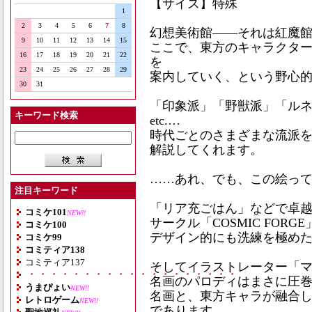
【サイズ】特殊
1
2
3
4
5
6
7
8
幻想美術館――それは紅魔
9
10
11
12
13
14
15
ここで、東方のキャラクタ
16
17
18
19
20
21
22
を
23
24
25
26
27
28
29
案内していく、という野心
30
31
「印象派」「野獣派」「ル
キーワード検索
etc.…
時代ごとのさまざまな流派
解説してくれます。
……あれ、でも、この絵って
注目キーワード
「リア充ごはん」などで卓
コミケ101
NEW!!
サークル「COSMIC FORG
コミケ100
デザイン的にも洗練を極め
コミケ99
コミティア138
コミティア137
そしてイラストレーター「
・・・・・・・・・・・・・・・・・・・
名画のパロディはまさに圧
うまぴょい
NEW!!
名画と、東方キャラが融合
レトロゲーム
NEW!!
であります。