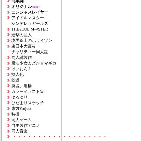
商業誌
オリジナル
NEW!!
ニンジャスレイヤー
アイドルマスター
シンデレラガールズ
THE iDOL M@STER
進撃の巨人
境界線上のホライゾン
東日本大震災
チャリティー同人誌
同人誌製作
魔法少女まどか☆マギカ
けいおん！
擬人化
鉄道
廃墟、遺構
カラーイラスト集
ゆるゆり
ひだまりスケッチ
東方Project
特撮
同人ゲーム
自主製作アニメ
同人音楽
・・・・・・・・・・・・・・・・・・・