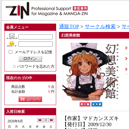
通販TOP
>
サークル検索
>
サ
会員メニュー
幻想美術館
メールアドレスを記憶
パスワードを忘れた方
現在のカゴの中
商品点数
0
点
合計金額
0
円
入荷日検索
【作家】マドカンスズキ
2026年8月
【発行日】2009/12/30
日
月
火
水
木
金
土