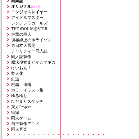
商業誌
オリジナル
NEW!!
ニンジャスレイヤー
アイドルマスター
シンデレラガールズ
THE iDOL M@STER
進撃の巨人
境界線上のホライゾン
東日本大震災
チャリティー同人誌
同人誌製作
魔法少女まどか☆マギカ
けいおん！
擬人化
鉄道
廃墟、遺構
カラーイラスト集
ゆるゆり
ひだまりスケッチ
東方Project
特撮
同人ゲーム
自主製作アニメ
同人音楽
・・・・・・・・・・・・・・・・・・・