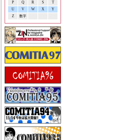
P
Q
R
S
T
U
V
W
X
Y
Z
数字