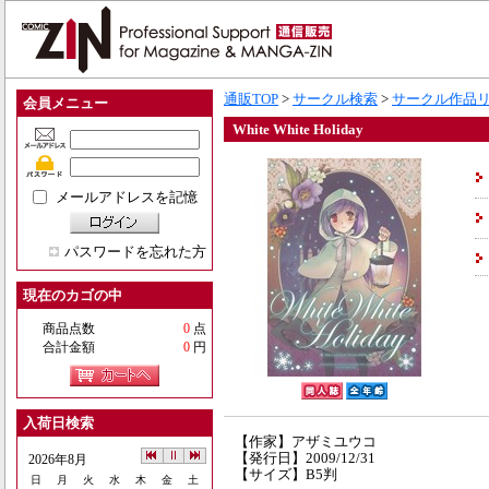
通販TOP
>
サークル検索
>
サークル作品
会員メニュー
White White Holiday
メールアドレスを記憶
パスワードを忘れた方
現在のカゴの中
商品点数
0
点
合計金額
0
円
入荷日検索
【作家】アザミユウコ
【発行日】2009/12/31
2026年8月
【サイズ】B5判
日
月
火
水
木
金
土