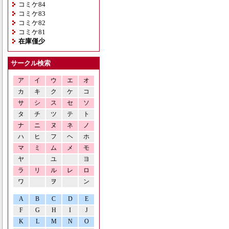
コミケ84
コミケ83
コミケ82
コミケ81
在庫僅少
サークル検索
ア
イ
ウ
エ
オ
カ
キ
ク
ケ
コ
サ
シ
ス
セ
ソ
タ
チ
ツ
テ
ト
ナ
ニ
ヌ
ネ
ノ
ハ
ヒ
フ
ヘ
ホ
マ
ミ
ム
メ
モ
ヤ
ユ
ヨ
ラ
リ
ル
レ
ロ
ワ
ヲ
ン
A
B
C
D
E
F
G
H
I
J
K
L
M
N
O