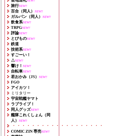
聖地巡礼
NEW!!
旅行
NEW!!
百合（同人）
NEW!!
ガルパン（同人）
NEW!!
飲食系
NEW!!
TRPG
NEW!!
評論
NEW!!
とびもの
NEW!!
鉄道
技術系
NEW!!
すごーい！
△
NEW!!
響け！
NEW!!
自転車
NEW!!
若おかみ（JS）
NEW!!
FGO
アイカツ！
ミリタリー
宇宙戦艦ヤマト
ラブライブ！
同人グッズ
NEW!!
艦隊これくしょん（同
人）
NEW!!
・・・・・・・・・・・・・・・・・・・
COMIC ZIN 専売
NEW!!