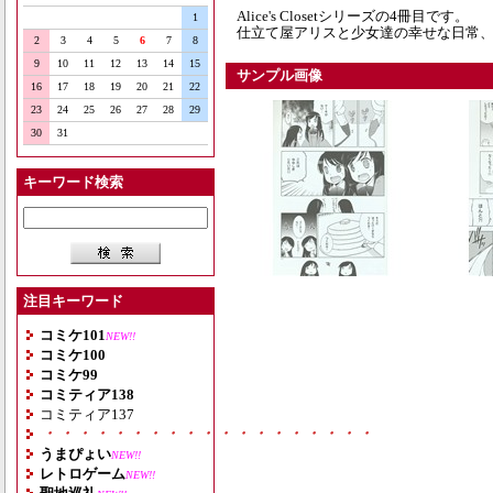
Alice's Closetシリーズの4冊目です。
1
仕立て屋アリスと少女達の幸せな日常
2
3
4
5
6
7
8
9
10
11
12
13
14
15
サンプル画像
16
17
18
19
20
21
22
23
24
25
26
27
28
29
30
31
キーワード検索
注目キーワード
コミケ101
NEW!!
コミケ100
コミケ99
コミティア138
コミティア137
・・・・・・・・・・・・・・・・・・・
うまぴょい
NEW!!
レトロゲーム
NEW!!