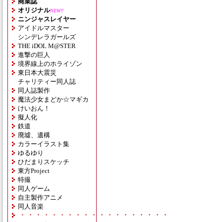
商業誌
オリジナル
NEW!!
ニンジャスレイヤー
アイドルマスター
シンデレラガールズ
THE iDOL M@STER
進撃の巨人
境界線上のホライゾン
東日本大震災
チャリティー同人誌
同人誌製作
魔法少女まどか☆マギカ
けいおん！
擬人化
鉄道
廃墟、遺構
カラーイラスト集
ゆるゆり
ひだまりスケッチ
東方Project
特撮
同人ゲーム
自主製作アニメ
同人音楽
・・・・・・・・・・・・・・・・・・・