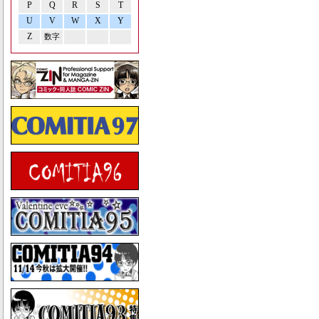
P
Q
R
S
T
U
V
W
X
Y
Z
数字