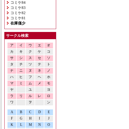
コミケ84
コミケ83
コミケ82
コミケ81
在庫僅少
サークル検索
ア
イ
ウ
エ
オ
カ
キ
ク
ケ
コ
サ
シ
ス
セ
ソ
タ
チ
ツ
テ
ト
ナ
ニ
ヌ
ネ
ノ
ハ
ヒ
フ
ヘ
ホ
マ
ミ
ム
メ
モ
ヤ
ユ
ヨ
ラ
リ
ル
レ
ロ
ワ
ヲ
ン
A
B
C
D
E
F
G
H
I
J
K
L
M
N
O