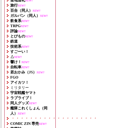
聖地巡礼
NEW!!
旅行
NEW!!
百合（同人）
NEW!!
ガルパン（同人）
NEW!!
飲食系
NEW!!
TRPG
NEW!!
評論
NEW!!
とびもの
NEW!!
鉄道
技術系
NEW!!
すごーい！
△
NEW!!
響け！
NEW!!
自転車
NEW!!
若おかみ（JS）
NEW!!
FGO
アイカツ！
ミリタリー
宇宙戦艦ヤマト
ラブライブ！
同人グッズ
NEW!!
艦隊これくしょん（同
人）
NEW!!
・・・・・・・・・・・・・・・・・・・
COMIC ZIN 専売
NEW!!