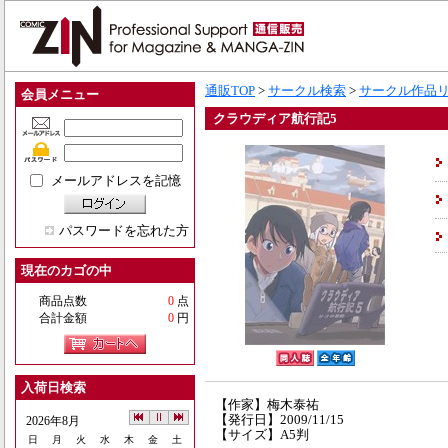
通販TOP
>
サークル検索
>
サークル作品
会員メニュー
クラウディア航行記5
メールアドレスを記憶
パスワードを忘れた方
現在のカゴの中
商品点数
0
点
合計金額
0
円
入荷日検索
【作家】梅木泰祐
【発行日】2009/11/15
2026年8月
【サイズ】A5判
日
月
火
水
木
金
土