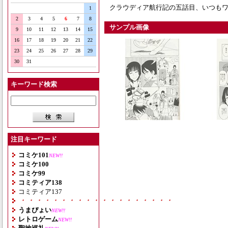
クラウディア航行記の五話目、いつも
1
2
3
4
5
6
7
8
サンプル画像
9
10
11
12
13
14
15
16
17
18
19
20
21
22
23
24
25
26
27
28
29
30
31
キーワード検索
注目キーワード
コミケ101
NEW!!
コミケ100
コミケ99
コミティア138
コミティア137
・・・・・・・・・・・・・・・・・・・
うまぴょい
NEW!!
レトロゲーム
NEW!!