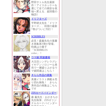
野田サトル先生最新
作！アイスホッケーを
通じて全ての挫折を祝
福へ変える、超回復の
物語1
ドリフターズ
平野耕太先生「ドリフ
ターズ」、待望の最新
7巻がついに刊行！
SCRIBBLES
必見！森薫先生の落書
き画集第3弾が登場。
特典は小冊子
「SCRIBBLES
color」！
ウマ娘 関連書籍
大注目シンデレラグレ
イやアンソロジーも発
売で一層盛り上がるウ
マ娘関連はこちら！
きらら作品の画集
美麗イラスト満載＆売
り切れ御免！ きらら
系作品の画集はこちら
です
ZINカードバインダー
森 薫先生・おがきちか
先生執筆、ZINオリジ
ナルカードバインダー