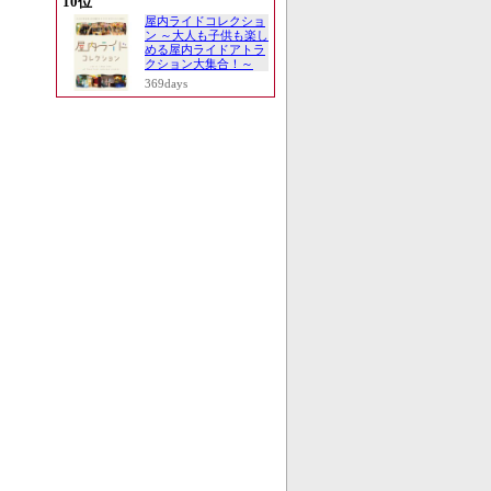
10位
屋内ライドコレクショ
ン ～大人も子供も楽し
める屋内ライドアトラ
クション大集合！～
369days