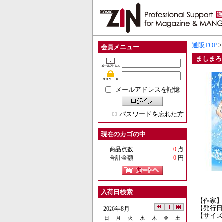
通販TOP
会員メニュー
ましまろs
メールアドレスを記憶
パスワードを忘れた方
現在のカゴの中
商品点数
0
点
合計金額
0
円
入荷日検索
【作家
【発行日】
2026年8月
【サイズ
日
月
火
水
木
金
土