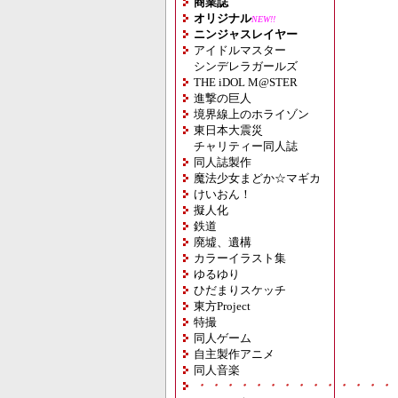
商業誌
オリジナル
NEW!!
ニンジャスレイヤー
アイドルマスター
シンデレラガールズ
THE iDOL M@STER
進撃の巨人
境界線上のホライゾン
東日本大震災
チャリティー同人誌
同人誌製作
魔法少女まどか☆マギカ
けいおん！
擬人化
鉄道
廃墟、遺構
カラーイラスト集
ゆるゆり
ひだまりスケッチ
東方Project
特撮
同人ゲーム
自主製作アニメ
同人音楽
・・・・・・・・・・・・・・