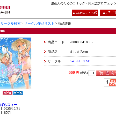
漫画人のためのコミック・同人誌プロフェッショナ
>
サークル検索
>
サークル作品リスト
> 商品詳細
un
商品コード
2000000418865
商品名
ましまろsun
SWEET ROSE
サークル
660
円
(税込)
】
ばらスィー
2025/12/31
】B5判