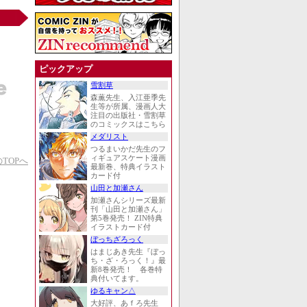
ピックアップ
雪割草
森薫先生、入江亜季先
生等が所属、漫画人大
注目の出版社・雪割草
のコミックスはこちら
メダリスト
つるまいかだ先生のフ
ィギュアスケート漫画
TOPへ
最新巻、特典イラスト
カード付
山田と加瀬さん
加瀬さんシリーズ最新
刊「山田と加瀬さん」
第5巻発売！ ZIN特典
イラストカード付
ぼっちざろっく
はまじあき先生『ぼっ
ち・ざ・ろっく！』最
新8巻発売！ 各巻特
典付いてます。
ゆるキャン△
大好評、あｆろ先生