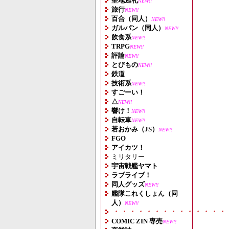
聖地巡礼
NEW!!
旅行
NEW!!
百合（同人）
NEW!!
ガルパン（同人）
NEW!!
飲食系
NEW!!
TRPG
NEW!!
評論
NEW!!
とびもの
NEW!!
鉄道
技術系
NEW!!
すごーい！
△
NEW!!
響け！
NEW!!
自転車
NEW!!
若おかみ（JS）
NEW!!
FGO
アイカツ！
ミリタリー
宇宙戦艦ヤマト
ラブライブ！
同人グッズ
NEW!!
艦隊これくしょん（同
人）
NEW!!
・・・・・・・・・・・・・・
COMIC ZIN 専売
NEW!!