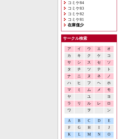
コミケ84
コミケ83
コミケ82
コミケ81
在庫僅少
サークル検索
ア
イ
ウ
エ
オ
カ
キ
ク
ケ
コ
サ
シ
ス
セ
ソ
タ
チ
ツ
テ
ト
ナ
ニ
ヌ
ネ
ノ
ハ
ヒ
フ
ヘ
ホ
マ
ミ
ム
メ
モ
ヤ
ユ
ヨ
ラ
リ
ル
レ
ロ
ワ
ヲ
ン
A
B
C
D
E
F
G
H
I
J
K
L
M
N
O