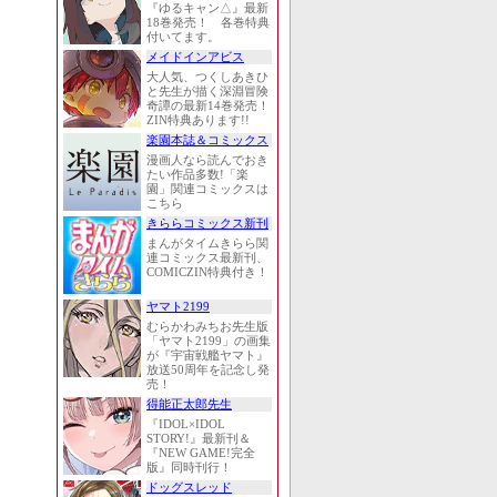
『ゆるキャン△』最新
18巻発売！ 各巻特典
付いてます。
メイドインアビス
大人気、つくしあきひ
と先生が描く深淵冒険
奇譚の最新14巻発売！
ZIN特典あります!!
楽園本誌＆コミックス
漫画人なら読んでおき
たい作品多数!「楽
園」関連コミックスは
こちら
きららコミックス新刊
まんがタイムきらら関
連コミックス最新刊、
COMICZIN特典付き！
ヤマト2199
むらかわみちお先生版
「ヤマト2199」の画集
が『宇宙戦艦ヤマト』
放送50周年を記念し発
売！
得能正太郎先生
『IDOL×IDOL
STORY!』最新刊＆
『NEW GAME!完全
版』同時刊行！
ドッグスレッド