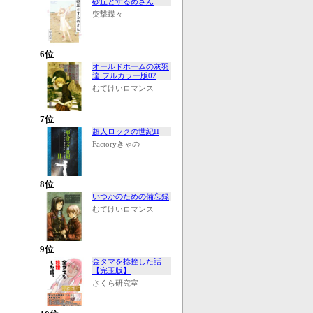
砂丘とするめさん
突撃蝶々
6位
オールドホームの灰羽
達 フルカラー版02
むてけいロマンス
7位
超人ロックの世紀II
Factoryきゃの
8位
いつかのための備忘録
むてけいロマンス
9位
金タマを捻挫した話
【完玉版】
さくら研究室