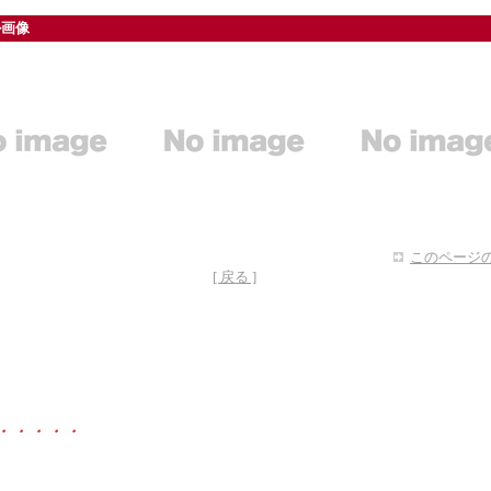
ル画像
このページの
[ 戻る ]
・・・・・