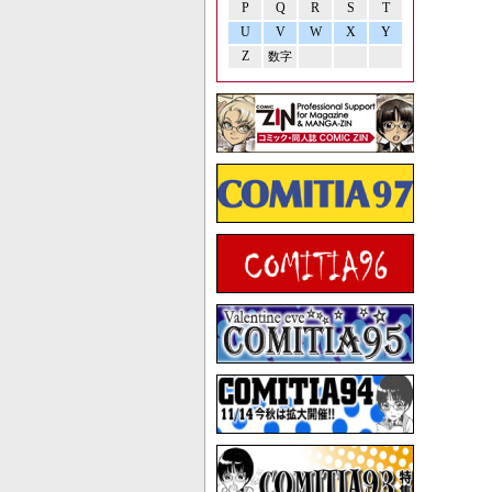
P
Q
R
S
T
U
V
W
X
Y
Z
数字