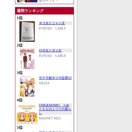
販売中です！
週間ランキング
1位
ネコ太とニャン太
FUNUKE LABLE
2位
ロボ太とポコ太
FUNUKE LABLE
3位
サクラ姫ネリマ証券12
SIESTA
4位
UME&MOMO うめ
ともものふつうの暮ら
し
MAGNET HILL
5位