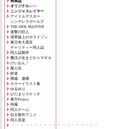
商業誌
オリジナル
NEW!!
ニンジャスレイヤー
アイドルマスター
シンデレラガールズ
THE iDOL M@STER
進撃の巨人
境界線上のホライゾン
東日本大震災
チャリティー同人誌
同人誌製作
魔法少女まどか☆マギカ
けいおん！
擬人化
鉄道
廃墟、遺構
カラーイラスト集
ゆるゆり
ひだまりスケッチ
東方Project
特撮
同人ゲーム
自主製作アニメ
同人音楽
・・・・・・・・・・・・・・・・・・・