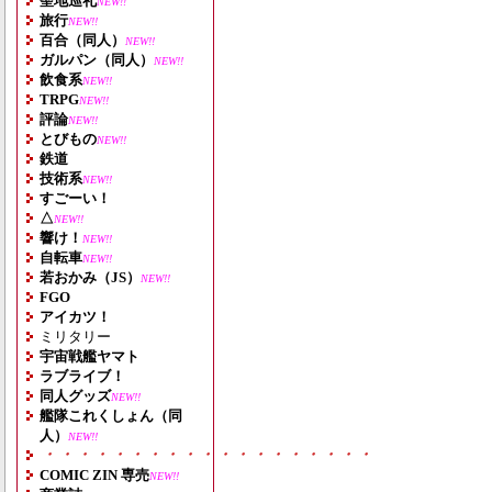
聖地巡礼
NEW!!
旅行
NEW!!
百合（同人）
NEW!!
ガルパン（同人）
NEW!!
飲食系
NEW!!
TRPG
NEW!!
評論
NEW!!
とびもの
NEW!!
鉄道
技術系
NEW!!
すごーい！
△
NEW!!
響け！
NEW!!
自転車
NEW!!
若おかみ（JS）
NEW!!
FGO
アイカツ！
ミリタリー
宇宙戦艦ヤマト
ラブライブ！
同人グッズ
NEW!!
艦隊これくしょん（同
人）
NEW!!
・・・・・・・・・・・・・・・・・・・
COMIC ZIN 専売
NEW!!