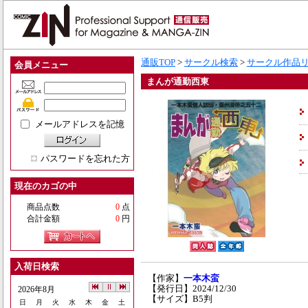
通販TOP
>
サークル検索
>
サークル作品
会員メニュー
まんが通勤西東
メールアドレスを記憶
パスワードを忘れた方
現在のカゴの中
商品点数
0
点
合計金額
0
円
入荷日検索
【作家】
一本木蛮
【発行日】2024/12/30
2026年8月
【サイズ】B5判
日
月
火
水
木
金
土