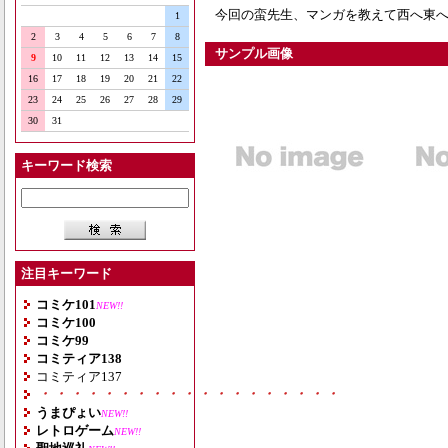
今回の蛮先生、マンガを教えて西へ東
1
2
3
4
5
6
7
8
サンプル画像
9
10
11
12
13
14
15
16
17
18
19
20
21
22
23
24
25
26
27
28
29
30
31
キーワード検索
注目キーワード
コミケ101
NEW!!
コミケ100
コミケ99
コミティア138
コミティア137
・・・・・・・・・・・・・・・・・・・
うまぴょい
NEW!!
レトロゲーム
NEW!!