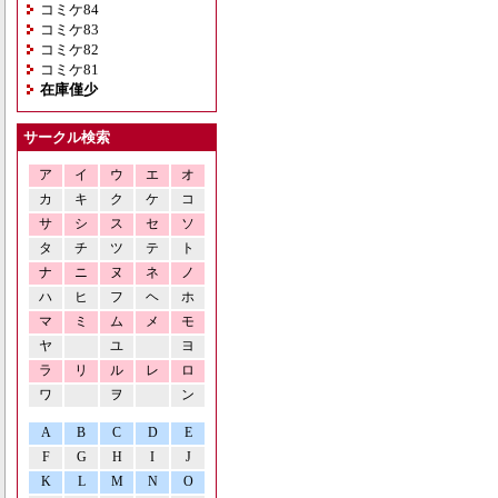
コミケ84
コミケ83
コミケ82
コミケ81
在庫僅少
サークル検索
ア
イ
ウ
エ
オ
カ
キ
ク
ケ
コ
サ
シ
ス
セ
ソ
タ
チ
ツ
テ
ト
ナ
ニ
ヌ
ネ
ノ
ハ
ヒ
フ
ヘ
ホ
マ
ミ
ム
メ
モ
ヤ
ユ
ヨ
ラ
リ
ル
レ
ロ
ワ
ヲ
ン
A
B
C
D
E
F
G
H
I
J
K
L
M
N
O