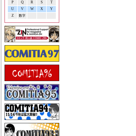
P
Q
R
S
T
U
V
W
X
Y
Z
数字