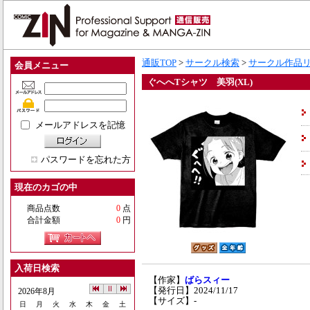
通販TOP
>
サークル検索
>
サークル作品
会員メニュー
ぐへへTシャツ 美羽(XL)
メールアドレスを記憶
パスワードを忘れた方
現在のカゴの中
商品点数
0
点
合計金額
0
円
入荷日検索
【作家】
ばらスィー
【発行日】2024/11/17
2026年8月
【サイズ】-
日
月
火
水
木
金
土