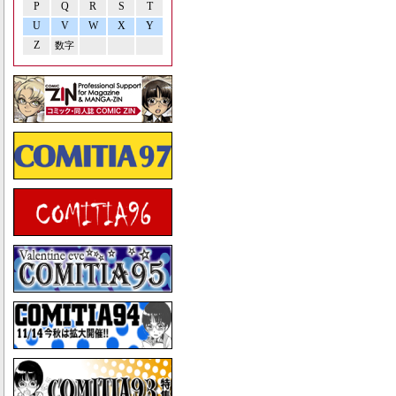
P
Q
R
S
T
U
V
W
X
Y
Z
数字