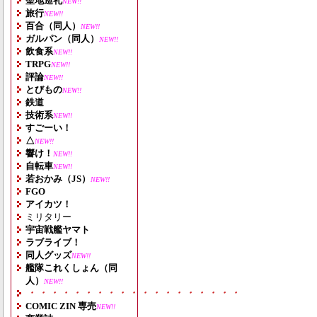
聖地巡礼
NEW!!
旅行
NEW!!
百合（同人）
NEW!!
ガルパン（同人）
NEW!!
飲食系
NEW!!
TRPG
NEW!!
評論
NEW!!
とびもの
NEW!!
鉄道
技術系
NEW!!
すごーい！
△
NEW!!
響け！
NEW!!
自転車
NEW!!
若おかみ（JS）
NEW!!
FGO
アイカツ！
ミリタリー
宇宙戦艦ヤマト
ラブライブ！
同人グッズ
NEW!!
艦隊これくしょん（同
人）
NEW!!
・・・・・・・・・・・・・・・・・・・
COMIC ZIN 専売
NEW!!