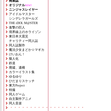
商業誌
オリジナル
NEW!!
ニンジャスレイヤー
アイドルマスター
シンデレラガールズ
THE iDOL M@STER
進撃の巨人
境界線上のホライゾン
東日本大震災
チャリティー同人誌
同人誌製作
魔法少女まどか☆マギカ
けいおん！
擬人化
鉄道
廃墟、遺構
カラーイラスト集
ゆるゆり
ひだまりスケッチ
東方Project
特撮
同人ゲーム
自主製作アニメ
同人音楽
・・・・・・・・・・・・・・・・・・・