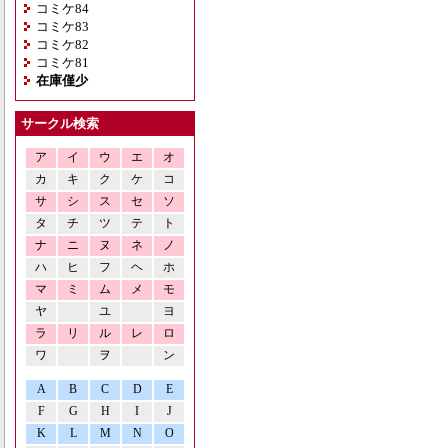
コミケ84
コミケ83
コミケ82
コミケ81
在庫僅少
サークル検索
ア
イ
ウ
エ
オ
カ
キ
ク
ケ
コ
サ
シ
ス
セ
ソ
タ
チ
ツ
テ
ト
ナ
ニ
ヌ
ネ
ノ
ハ
ヒ
フ
ヘ
ホ
マ
ミ
ム
メ
モ
ヤ
ユ
ヨ
ラ
リ
ル
レ
ロ
ワ
ヲ
ン
A
B
C
D
E
F
G
H
I
J
K
L
M
N
O