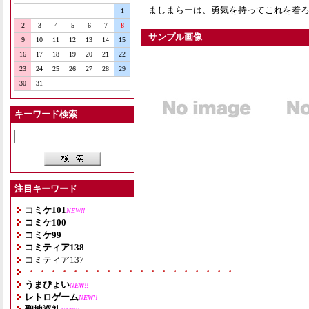
ましまらーは、勇気を持ってこれを着ろ
1
2
3
4
5
6
7
8
サンプル画像
9
10
11
12
13
14
15
16
17
18
19
20
21
22
23
24
25
26
27
28
29
30
31
キーワード検索
注目キーワード
コミケ101
NEW!!
コミケ100
コミケ99
コミティア138
コミティア137
・・・・・・・・・・・・・・・・・・・
うまぴょい
NEW!!
レトロゲーム
NEW!!