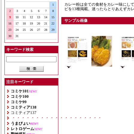
カレー粉は全ての食材をカレー味にし
1
ピを13種掲載。迷ったらとりあえずカレ
2
3
4
5
6
7
8
9
10
11
12
13
14
15
サンプル画像
16
17
18
19
20
21
22
23
24
25
26
27
28
29
30
31
キーワード検索
注目キーワード
コミケ101
NEW!!
コミケ100
コミケ99
コミティア138
コミティア137
・・・・・・・・・・・・・・・・・・・
うまぴょい
NEW!!
レトロゲーム
NEW!!