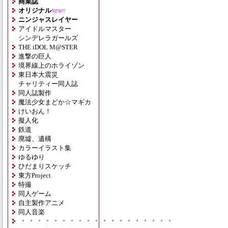
商業誌
オリジナル
NEW!!
ニンジャスレイヤー
アイドルマスター
シンデレラガールズ
THE iDOL M@STER
進撃の巨人
境界線上のホライゾン
東日本大震災
チャリティー同人誌
同人誌製作
魔法少女まどか☆マギカ
けいおん！
擬人化
鉄道
廃墟、遺構
カラーイラスト集
ゆるゆり
ひだまりスケッチ
東方Project
特撮
同人ゲーム
自主製作アニメ
同人音楽
・・・・・・・・・・・・・・・・・・・