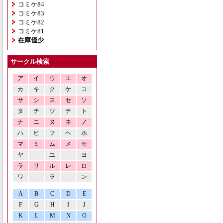
コミケ84
コミケ83
コミケ82
コミケ81
在庫僅少
サークル検索
ア
イ
ウ
エ
オ
カ
キ
ク
ケ
コ
サ
シ
ス
セ
ソ
タ
チ
ツ
テ
ト
ナ
ニ
ヌ
ネ
ノ
ハ
ヒ
フ
ヘ
ホ
マ
ミ
ム
メ
モ
ヤ
ユ
ヨ
ラ
リ
ル
レ
ロ
ワ
ヲ
ン
A
B
C
D
E
F
G
H
I
J
K
L
M
N
O