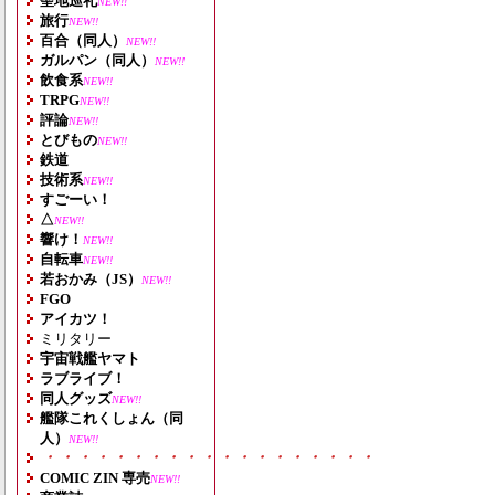
聖地巡礼
NEW!!
旅行
NEW!!
百合（同人）
NEW!!
ガルパン（同人）
NEW!!
飲食系
NEW!!
TRPG
NEW!!
評論
NEW!!
とびもの
NEW!!
鉄道
技術系
NEW!!
すごーい！
△
NEW!!
響け！
NEW!!
自転車
NEW!!
若おかみ（JS）
NEW!!
FGO
アイカツ！
ミリタリー
宇宙戦艦ヤマト
ラブライブ！
同人グッズ
NEW!!
艦隊これくしょん（同
人）
NEW!!
・・・・・・・・・・・・・・・・・・・
COMIC ZIN 専売
NEW!!