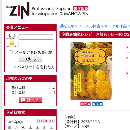
通販TOP
>
サークル検索
>
サークル作品
会員メニュー
宅呑み簡単レシピ お前もカレー味にな
メールアドレスを記憶
パスワードを忘れた方
現在のカゴの中
商品点数
0
点
合計金額
0
円
入荷日検索
【作家】
【発行日】2023/08/13
2026年8月
【サイズ】A5判
日
月
火
水
木
金
土