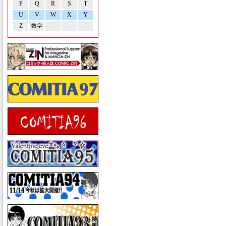
P
Q
R
S
T
U
V
W
X
Y
Z
数字