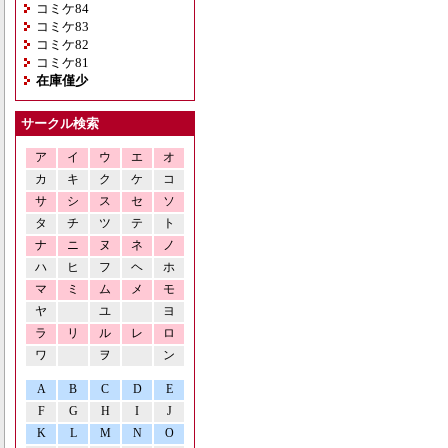
コミケ84
コミケ83
コミケ82
コミケ81
在庫僅少
サークル検索
ア
イ
ウ
エ
オ
カ
キ
ク
ケ
コ
サ
シ
ス
セ
ソ
タ
チ
ツ
テ
ト
ナ
ニ
ヌ
ネ
ノ
ハ
ヒ
フ
ヘ
ホ
マ
ミ
ム
メ
モ
ヤ
ユ
ヨ
ラ
リ
ル
レ
ロ
ワ
ヲ
ン
A
B
C
D
E
F
G
H
I
J
K
L
M
N
O