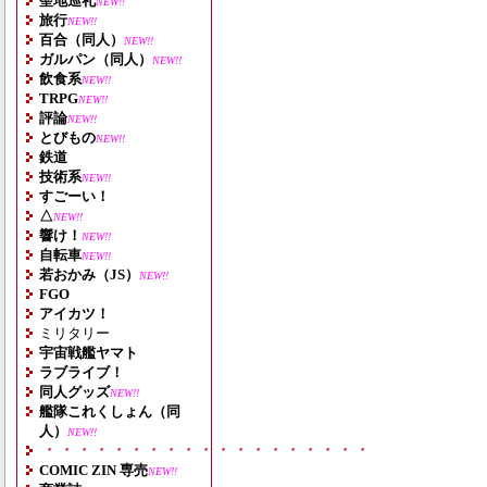
聖地巡礼
NEW!!
旅行
NEW!!
百合（同人）
NEW!!
ガルパン（同人）
NEW!!
飲食系
NEW!!
TRPG
NEW!!
評論
NEW!!
とびもの
NEW!!
鉄道
技術系
NEW!!
すごーい！
△
NEW!!
響け！
NEW!!
自転車
NEW!!
若おかみ（JS）
NEW!!
FGO
アイカツ！
ミリタリー
宇宙戦艦ヤマト
ラブライブ！
同人グッズ
NEW!!
艦隊これくしょん（同
人）
NEW!!
・・・・・・・・・・・・・・・・・・・
COMIC ZIN 専売
NEW!!