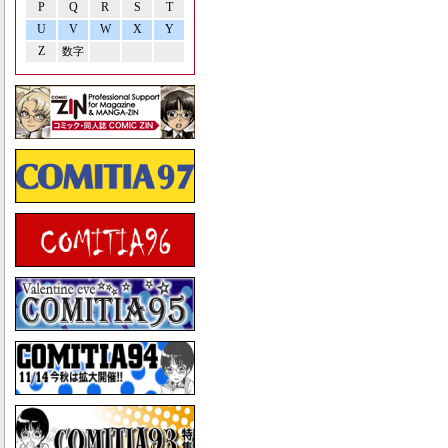
P
Q
R
S
T
U
V
W
X
Y
Z
数字