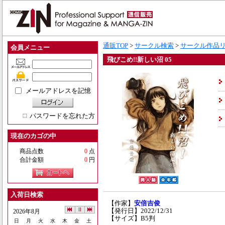
通販TOP
>
サークル検索
>
サークル作品
会員メニュー
飛びこめ!!新しい沼 05
メールアドレスを記憶
パスワードを忘れた方
現在のカゴの中
商品点数
0
点
合計金額
0
円
入荷日検索
【作家】
安倍吉俊
【発行日】2022/12/31
2026年8月
【サイズ】B5判
日
月
火
水
木
金
土