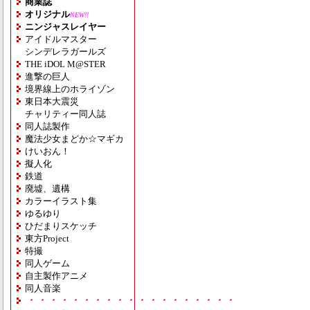
商業誌
オリジナル
NEW!!
ニンジャスレイヤー
アイドルマスター
シンデレラガールズ
THE iDOL M@STER
進撃の巨人
境界線上のホライゾン
東日本大震災
チャリティー同人誌
同人誌製作
魔法少女まどか☆マギカ
けいおん！
擬人化
鉄道
廃墟、遺構
カラーイラスト集
ゆるゆり
ひだまりスケッチ
東方Project
特撮
同人ゲーム
自主製作アニメ
同人音楽
・・・・・・・・・・・・・・・・・・・