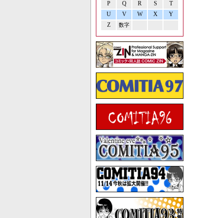
P
Q
R
S
T
U
V
W
X
Y
Z
数字