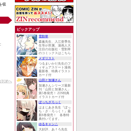
を収
ピックアップ
雪割草
森薫先生、入江亜季先
生等が所属、漫画人大
注目の出版社・雪割草
のコミックスはこちら
メダリスト
つるまいかだ先生のフ
ィギュアスケート漫画
最新巻、特典イラスト
カード付
山田と加瀬さん
TOPへ
加瀬さんシリーズ最新
刊「山田と加瀬さん」
第5巻発売！ ZIN特典
イラストカード付
ぼっちざろっく
はまじあき先生『ぼっ
ち・ざ・ろっく！』最
新8巻発売！ 各巻特
典付いてます。
ゆるキャン△
大好評、あｆろ先生