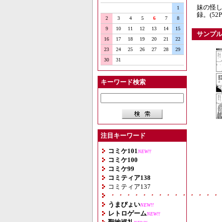
妹の怪し
1
録。(52P
2
3
4
5
6
7
8
9
10
11
12
13
14
15
サンプ
16
17
18
19
20
21
22
23
24
25
26
27
28
29
30
31
キーワード検索
注目キーワード
コミケ101
NEW!!
コミケ100
コミケ99
コミティア138
コミティア137
・・・・・・・・・・・・・・
うまぴょい
NEW!!
レトロゲーム
NEW!!