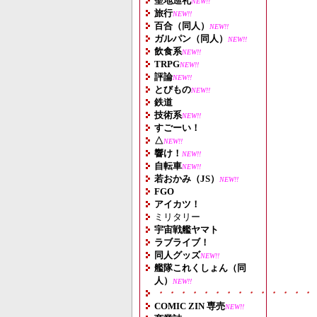
聖地巡礼
NEW!!
旅行
NEW!!
百合（同人）
NEW!!
ガルパン（同人）
NEW!!
飲食系
NEW!!
TRPG
NEW!!
評論
NEW!!
とびもの
NEW!!
鉄道
技術系
NEW!!
すごーい！
△
NEW!!
響け！
NEW!!
自転車
NEW!!
若おかみ（JS）
NEW!!
FGO
アイカツ！
ミリタリー
宇宙戦艦ヤマト
ラブライブ！
同人グッズ
NEW!!
艦隊これくしょん（同
人）
NEW!!
・・・・・・・・・・・・・・
COMIC ZIN 専売
NEW!!