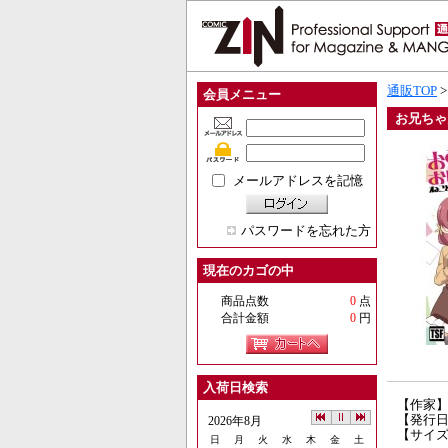
通販TOP
会員メニュー
お兄ちゃ
メールアドレスを記憶
パスワードを忘れた方
現在のカゴの中
商品点数
0
点
合計金額
0
円
入荷日検索
【作家
【発行日】
2026年8月
【サイズ
日
月
火
水
木
金
土