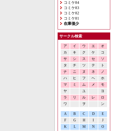
コミケ84
コミケ83
コミケ82
コミケ81
在庫僅少
サークル検索
ア
イ
ウ
エ
オ
カ
キ
ク
ケ
コ
サ
シ
ス
セ
ソ
タ
チ
ツ
テ
ト
ナ
ニ
ヌ
ネ
ノ
ハ
ヒ
フ
ヘ
ホ
マ
ミ
ム
メ
モ
ヤ
ユ
ヨ
ラ
リ
ル
レ
ロ
ワ
ヲ
ン
A
B
C
D
E
F
G
H
I
J
K
L
M
N
O