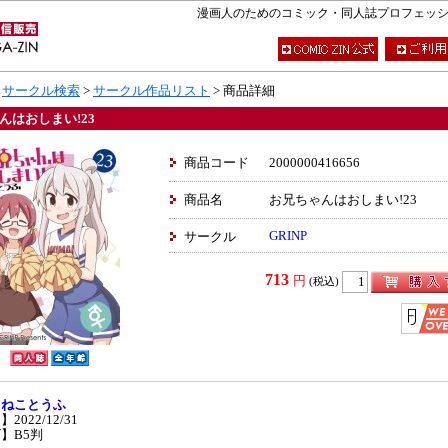
漫画人のためのコミック・同人誌プロフェッショナ
>
サークル検索
>
サークル作品リスト
> 商品詳細
んはおしまい!23
商品コード
2000000416656
商品名
お兄ちゃんはおしまい!23
GRINP
サークル
713
円
(税込)
】
ねことうふ
2022/12/31
】B5判