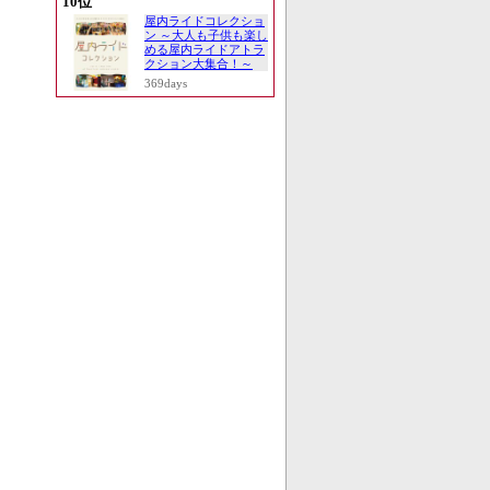
10位
屋内ライドコレクショ
ン ～大人も子供も楽し
める屋内ライドアトラ
クション大集合！～
369days