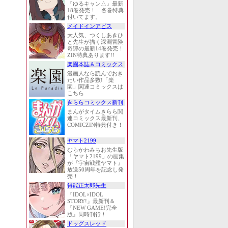
『ゆるキャン△』最新
18巻発売！ 各巻特典
付いてます。
メイドインアビス
大人気、つくしあきひ
と先生が描く深淵冒険
奇譚の最新14巻発売！
ZIN特典あります!!
楽園本誌＆コミックス
漫画人なら読んでおき
たい作品多数!「楽
園」関連コミックスは
こちら
きららコミックス新刊
まんがタイムきらら関
連コミックス最新刊、
COMICZIN特典付き！
ヤマト2199
むらかわみちお先生版
「ヤマト2199」の画集
が『宇宙戦艦ヤマト』
放送50周年を記念し発
売！
得能正太郎先生
『IDOL×IDOL
STORY!』最新刊＆
『NEW GAME!完全
版』同時刊行！
ドッグスレッド