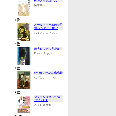
砂丘とするめさん
突撃蝶々
6位
オールドホームの灰羽
達 フルカラー版02
むてけいロマンス
7位
超人ロックの世紀II
Factoryきゃの
8位
いつかのための備忘録
むてけいロマンス
9位
金タマを捻挫した話
【完玉版】
さくら研究室