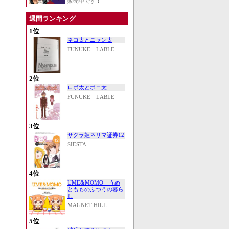
販売中です！
週間ランキング
1位
ネコ太とニャン太
FUNUKE LABLE
2位
ロボ太とポコ太
FUNUKE LABLE
3位
サクラ姫ネリマ証券12
SIESTA
4位
UME&MOMO うめ
ともものふつうの暮ら
し
MAGNET HILL
5位