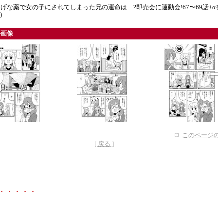
げな薬で女の子にされてしまった兄の運命は…?即売会に運動会!67〜69話+α
)
ル画像
このページの
[ 戻る ]
・・・・・