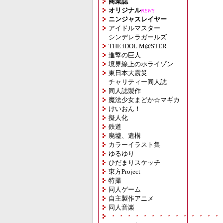
商業誌
オリジナル
NEW!!
ニンジャスレイヤー
アイドルマスター
シンデレラガールズ
THE iDOL M@STER
進撃の巨人
境界線上のホライゾン
東日本大震災
チャリティー同人誌
同人誌製作
魔法少女まどか☆マギカ
けいおん！
擬人化
鉄道
廃墟、遺構
カラーイラスト集
ゆるゆり
ひだまりスケッチ
東方Project
特撮
同人ゲーム
自主製作アニメ
同人音楽
・・・・・・・・・・・・・・