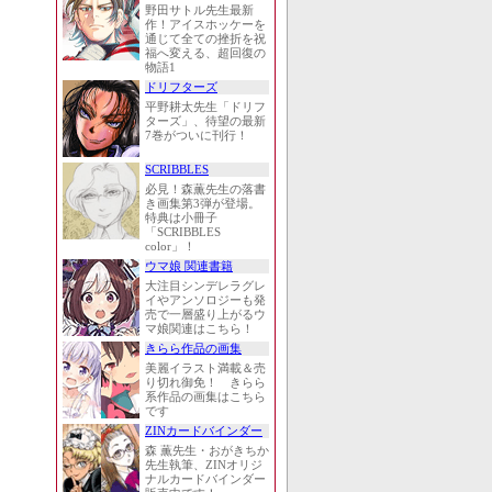
野田サトル先生最新
作！アイスホッケーを
通じて全ての挫折を祝
福へ変える、超回復の
物語1
ドリフターズ
平野耕太先生「ドリフ
ターズ」、待望の最新
7巻がついに刊行！
SCRIBBLES
必見！森薫先生の落書
き画集第3弾が登場。
特典は小冊子
「SCRIBBLES
color」！
ウマ娘 関連書籍
大注目シンデレラグレ
イやアンソロジーも発
売で一層盛り上がるウ
マ娘関連はこちら！
きらら作品の画集
美麗イラスト満載＆売
り切れ御免！ きらら
系作品の画集はこちら
です
ZINカードバインダー
森 薫先生・おがきちか
先生執筆、ZINオリジ
ナルカードバインダー