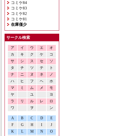
コミケ84
コミケ83
コミケ82
コミケ81
在庫僅少
サークル検索
ア
イ
ウ
エ
オ
カ
キ
ク
ケ
コ
サ
シ
ス
セ
ソ
タ
チ
ツ
テ
ト
ナ
ニ
ヌ
ネ
ノ
ハ
ヒ
フ
ヘ
ホ
マ
ミ
ム
メ
モ
ヤ
ユ
ヨ
ラ
リ
ル
レ
ロ
ワ
ヲ
ン
A
B
C
D
E
F
G
H
I
J
K
L
M
N
O