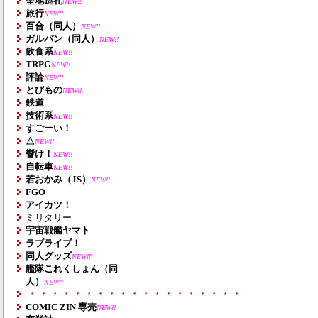
聖地巡礼
NEW!!
旅行
NEW!!
百合（同人）
NEW!!
ガルパン（同人）
NEW!!
飲食系
NEW!!
TRPG
NEW!!
評論
NEW!!
とびもの
NEW!!
鉄道
技術系
NEW!!
すごーい！
△
NEW!!
響け！
NEW!!
自転車
NEW!!
若おかみ（JS）
NEW!!
FGO
アイカツ！
ミリタリー
宇宙戦艦ヤマト
ラブライブ！
同人グッズ
NEW!!
艦隊これくしょん（同
人）
NEW!!
・・・・・・・・・・・・・・・・・・・
COMIC ZIN 専売
NEW!!