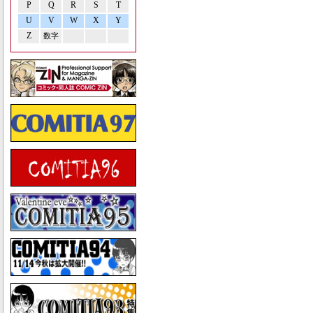
P
Q
R
S
T
U
V
W
X
Y
Z
数字