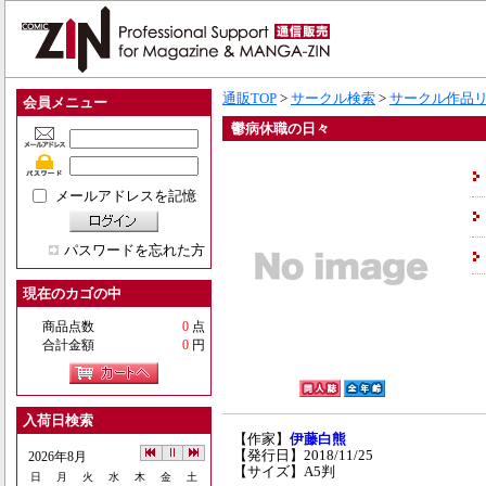
通販TOP
>
サークル検索
>
サークル作品
会員メニュー
鬱病休職の日々
メールアドレスを記憶
パスワードを忘れた方
現在のカゴの中
商品点数
0
点
合計金額
0
円
入荷日検索
【作家】
伊藤白熊
【発行日】2018/11/25
2026年8月
【サイズ】A5判
日
月
火
水
木
金
土