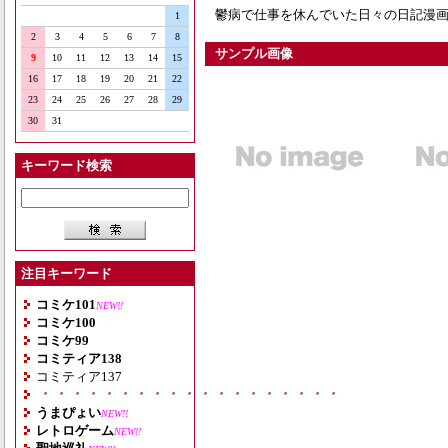
鬱病で仕事を休んでいた日々の日記漫画
1
2
3
4
5
6
7
8
サンプル画像
9
10
11
12
13
14
15
16
17
18
19
20
21
22
23
24
25
26
27
28
29
30
31
キーワード検索
注目キーワード
コミケ101
NEW!!
コミケ100
コミケ99
コミティア138
コミティア137
・・・・・・・・・・・・・・・・・・・
うまぴょい
NEW!!
レトロゲーム
NEW!!