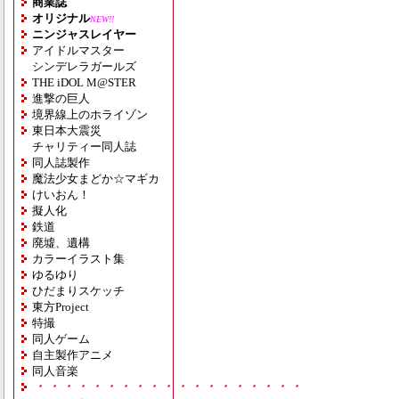
商業誌
オリジナル
NEW!!
ニンジャスレイヤー
アイドルマスター
シンデレラガールズ
THE iDOL M@STER
進撃の巨人
境界線上のホライゾン
東日本大震災
チャリティー同人誌
同人誌製作
魔法少女まどか☆マギカ
けいおん！
擬人化
鉄道
廃墟、遺構
カラーイラスト集
ゆるゆり
ひだまりスケッチ
東方Project
特撮
同人ゲーム
自主製作アニメ
同人音楽
・・・・・・・・・・・・・・・・・・・