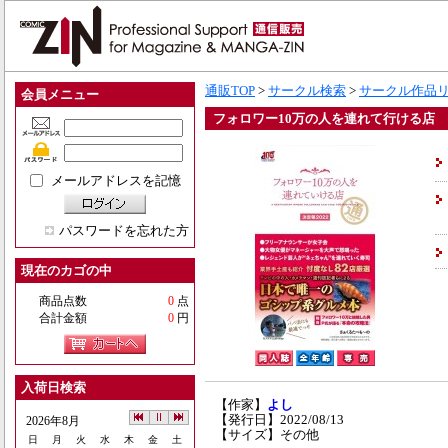
通販TOP
>
サークル検索
>
サークル作品
会員メニュー
フォロワー10万の人を連れて行ける店 通
メールアドレスを記憶
パスワードを忘れた方
現在のカゴの中
商品点数
0
点
合計金額
0
円
入荷日検索
【作家】
よし
【発行日】2022/08/13
2026年8月
【サイズ】その他
日
月
火
水
木
金
土