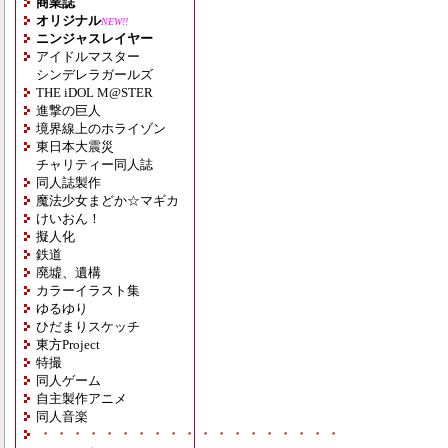
商業誌
オリジナル
NEW!!
ニンジャスレイヤー
アイドルマスター
シンデレラガールズ
THE iDOL M@STER
進撃の巨人
境界線上のホライゾン
東日本大震災
チャリティー同人誌
同人誌製作
魔法少女まどか☆マギカ
けいおん！
擬人化
鉄道
廃墟、遺構
カラーイラスト集
ゆるゆり
ひだまりスケッチ
東方Project
特撮
同人ゲーム
自主製作アニメ
同人音楽
・・・・・・・・・・・・・・・・・・・