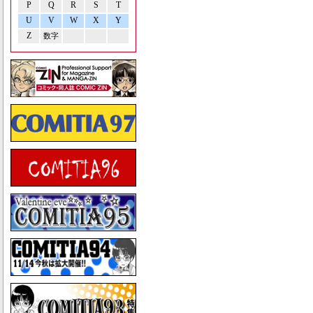
P
Q
R
S
T
U
V
W
X
Y
Z
数字