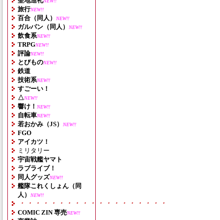
聖地巡礼
NEW!!
旅行
NEW!!
百合（同人）
NEW!!
ガルパン（同人）
NEW!!
飲食系
NEW!!
TRPG
NEW!!
評論
NEW!!
とびもの
NEW!!
鉄道
技術系
NEW!!
すごーい！
△
NEW!!
響け！
NEW!!
自転車
NEW!!
若おかみ（JS）
NEW!!
FGO
アイカツ！
ミリタリー
宇宙戦艦ヤマト
ラブライブ！
同人グッズ
NEW!!
艦隊これくしょん（同
人）
NEW!!
・・・・・・・・・・・・・・・・・・・
COMIC ZIN 専売
NEW!!