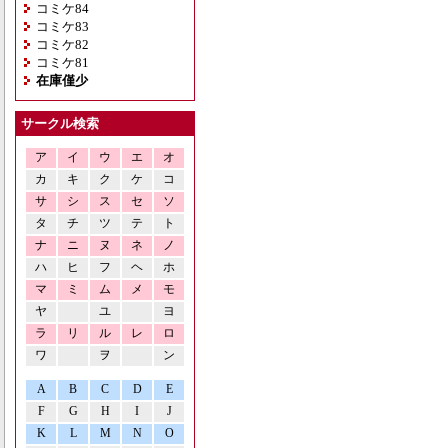
コミケ84
コミケ83
コミケ82
コミケ81
在庫僅少
サークル検索
ア
イ
ウ
エ
オ
カ
キ
ク
ケ
コ
サ
シ
ス
セ
ソ
タ
チ
ツ
テ
ト
ナ
ニ
ヌ
ネ
ノ
ハ
ヒ
フ
ヘ
ホ
マ
ミ
ム
メ
モ
ヤ
ユ
ヨ
ラ
リ
ル
レ
ロ
ワ
ヲ
ン
A
B
C
D
E
F
G
H
I
J
K
L
M
N
O