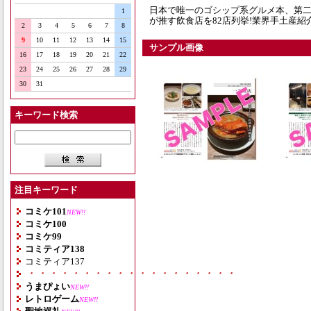
日本で唯一のゴシップ系グルメ本、第二
1
が推す飲食店を82店列挙!業界手土産紹介
2
3
4
5
6
7
8
9
10
11
12
13
14
15
サンプル画像
16
17
18
19
20
21
22
23
24
25
26
27
28
29
30
31
キーワード検索
注目キーワード
コミケ101
NEW!!
コミケ100
コミケ99
コミティア138
コミティア137
・・・・・・・・・・・・・・・・・・・
うまぴょい
NEW!!
レトロゲーム
NEW!!