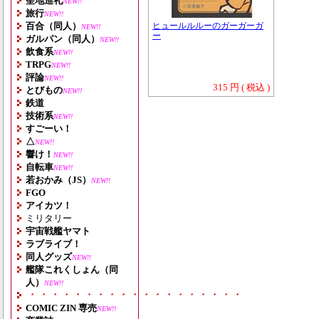
聖地巡礼
NEW!!
旅行
NEW!!
百合（同人）
ヒュールルルーのガーガーガ
NEW!!
ー
ガルパン（同人）
NEW!!
飲食系
NEW!!
TRPG
NEW!!
評論
NEW!!
315 円 ( 税込 )
とびもの
NEW!!
鉄道
技術系
NEW!!
すごーい！
△
NEW!!
響け！
NEW!!
自転車
NEW!!
若おかみ（JS）
NEW!!
FGO
アイカツ！
ミリタリー
宇宙戦艦ヤマト
ラブライブ！
同人グッズ
NEW!!
艦隊これくしょん（同
人）
NEW!!
・・・・・・・・・・・・・・・・・・・
COMIC ZIN 専売
NEW!!