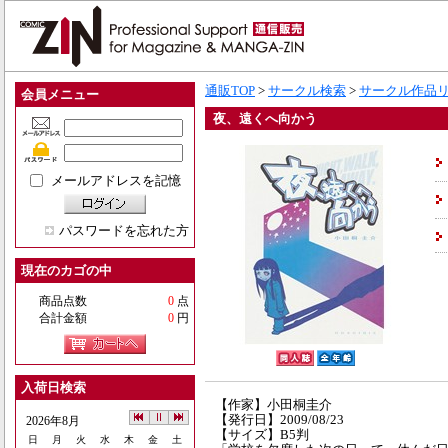
通販TOP
>
サークル検索
>
サークル作品
会員メニュー
夜、遠くへ向かう
メールアドレスを記憶
パスワードを忘れた方
現在のカゴの中
商品点数
0
点
合計金額
0
円
入荷日検索
【作家】小田桐圭介
【発行日】2009/08/23
2026年8月
【サイズ】B5判
日
月
火
水
木
金
土