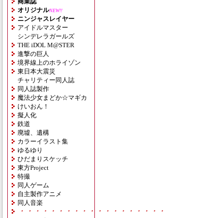
商業誌
オリジナル
NEW!!
ニンジャスレイヤー
アイドルマスター
シンデレラガールズ
THE iDOL M@STER
進撃の巨人
境界線上のホライゾン
東日本大震災
チャリティー同人誌
同人誌製作
魔法少女まどか☆マギカ
けいおん！
擬人化
鉄道
廃墟、遺構
カラーイラスト集
ゆるゆり
ひだまりスケッチ
東方Project
特撮
同人ゲーム
自主製作アニメ
同人音楽
・・・・・・・・・・・・・・・・・・・