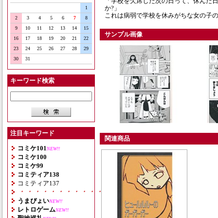
「学校を欠席した次の日って、休んだ
か?」
1
これは病弱で学校を休みがちな女の子
2
3
4
5
6
7
8
9
10
11
12
13
14
15
サンプル画像
16
17
18
19
20
21
22
23
24
25
26
27
28
29
30
31
キーワード検索
注目キーワード
関連商品
コミケ101
NEW!!
コミケ100
コミケ99
コミティア138
コミティア137
・・・・・・・・・・・・・・・・・・・
うまぴょい
NEW!!
レトロゲーム
NEW!!