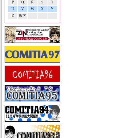
P
Q
R
S
T
U
V
W
X
Y
Z
数字