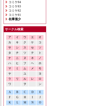
コミケ84
コミケ83
コミケ82
コミケ81
在庫僅少
サークル検索
ア
イ
ウ
エ
オ
カ
キ
ク
ケ
コ
サ
シ
ス
セ
ソ
タ
チ
ツ
テ
ト
ナ
ニ
ヌ
ネ
ノ
ハ
ヒ
フ
ヘ
ホ
マ
ミ
ム
メ
モ
ヤ
ユ
ヨ
ラ
リ
ル
レ
ロ
ワ
ヲ
ン
A
B
C
D
E
F
G
H
I
J
K
L
M
N
O