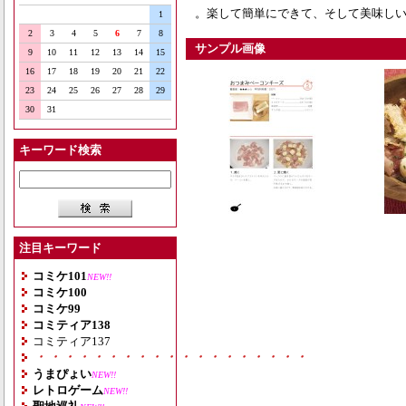
。楽して簡単にできて、そして美味し
1
2
3
4
5
6
7
8
サンプル画像
9
10
11
12
13
14
15
16
17
18
19
20
21
22
23
24
25
26
27
28
29
30
31
キーワード検索
注目キーワード
コミケ101
NEW!!
コミケ100
コミケ99
コミティア138
コミティア137
・・・・・・・・・・・・・・・・・・・
うまぴょい
NEW!!
レトロゲーム
NEW!!