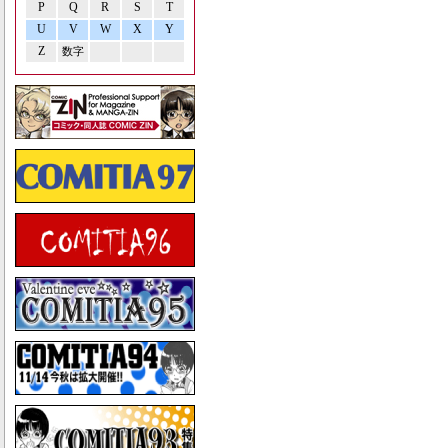
P
Q
R
S
T
U
V
W
X
Y
Z
数字