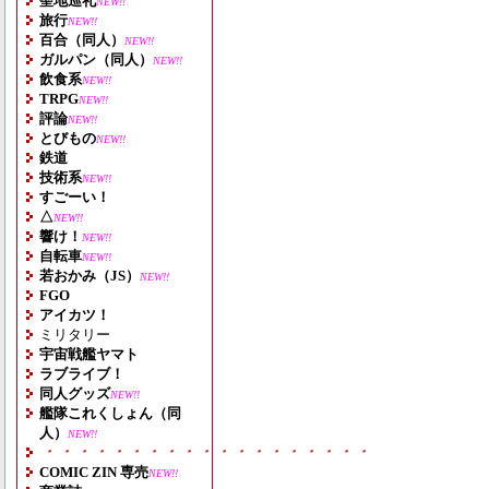
聖地巡礼
NEW!!
旅行
NEW!!
百合（同人）
NEW!!
ガルパン（同人）
NEW!!
飲食系
NEW!!
TRPG
NEW!!
評論
NEW!!
とびもの
NEW!!
鉄道
技術系
NEW!!
すごーい！
△
NEW!!
響け！
NEW!!
自転車
NEW!!
若おかみ（JS）
NEW!!
FGO
アイカツ！
ミリタリー
宇宙戦艦ヤマト
ラブライブ！
同人グッズ
NEW!!
艦隊これくしょん（同
人）
NEW!!
・・・・・・・・・・・・・・・・・・・
COMIC ZIN 専売
NEW!!