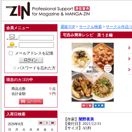
通販TOP
>
サークル検索
>
サークル作品
会員メニュー
宅呑み簡単レシピ 楽うま編
メールアドレスを記憶
パスワードを忘れた方
現在のカゴの中
商品点数
0
点
合計金額
0
円
入荷日検索
【作家】
闇野夜美
【発行日】2021/12/31
2026年8月
【サイズ】A5判
日
月
火
水
木
金
土