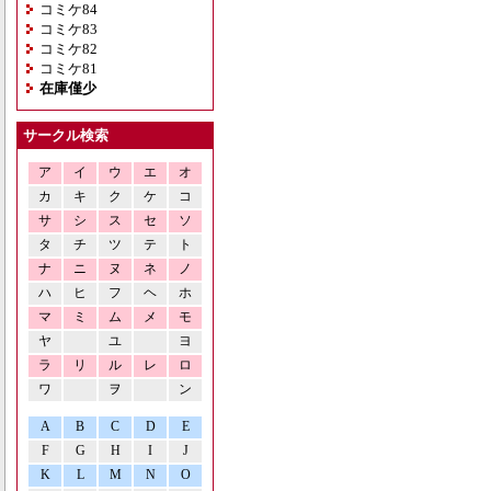
コミケ84
コミケ83
コミケ82
コミケ81
在庫僅少
サークル検索
ア
イ
ウ
エ
オ
カ
キ
ク
ケ
コ
サ
シ
ス
セ
ソ
タ
チ
ツ
テ
ト
ナ
ニ
ヌ
ネ
ノ
ハ
ヒ
フ
ヘ
ホ
マ
ミ
ム
メ
モ
ヤ
ユ
ヨ
ラ
リ
ル
レ
ロ
ワ
ヲ
ン
A
B
C
D
E
F
G
H
I
J
K
L
M
N
O