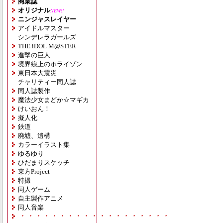
商業誌
オリジナル
NEW!!
ニンジャスレイヤー
アイドルマスター
シンデレラガールズ
THE iDOL M@STER
進撃の巨人
境界線上のホライゾン
東日本大震災
チャリティー同人誌
同人誌製作
魔法少女まどか☆マギカ
けいおん！
擬人化
鉄道
廃墟、遺構
カラーイラスト集
ゆるゆり
ひだまりスケッチ
東方Project
特撮
同人ゲーム
自主製作アニメ
同人音楽
・・・・・・・・・・・・・・・・・・・