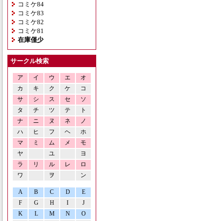
コミケ84
コミケ83
コミケ82
コミケ81
在庫僅少
サークル検索
ア
イ
ウ
エ
オ
カ
キ
ク
ケ
コ
サ
シ
ス
セ
ソ
タ
チ
ツ
テ
ト
ナ
ニ
ヌ
ネ
ノ
ハ
ヒ
フ
ヘ
ホ
マ
ミ
ム
メ
モ
ヤ
ユ
ヨ
ラ
リ
ル
レ
ロ
ワ
ヲ
ン
A
B
C
D
E
F
G
H
I
J
K
L
M
N
O