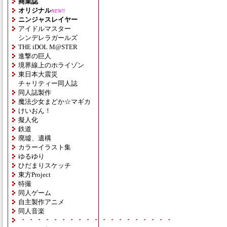
商業誌
オリジナル
NEW!!
ニンジャスレイヤー
アイドルマスター
シンデレラガールズ
THE iDOL M@STER
進撃の巨人
境界線上のホライゾン
東日本大震災
チャリティー同人誌
同人誌製作
魔法少女まどか☆マギカ
けいおん！
擬人化
鉄道
廃墟、遺構
カラーイラスト集
ゆるゆり
ひだまりスケッチ
東方Project
特撮
同人ゲーム
自主製作アニメ
同人音楽
・・・・・・・・・・・・・・・・・・・