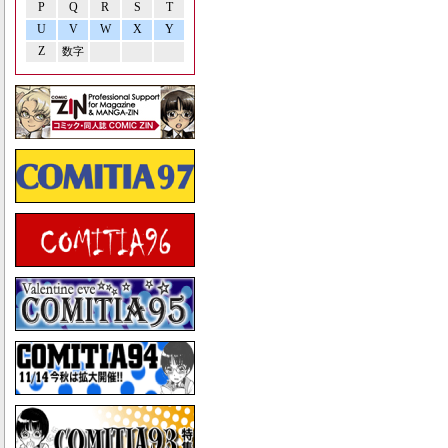
P
Q
R
S
T
U
V
W
X
Y
Z
数字