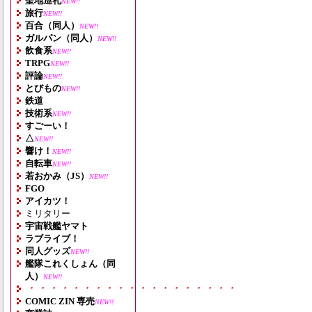
聖地巡礼
NEW!!
旅行
NEW!!
百合（同人）
NEW!!
ガルパン（同人）
NEW!!
飲食系
NEW!!
TRPG
NEW!!
評論
NEW!!
とびもの
NEW!!
鉄道
技術系
NEW!!
すごーい！
△
NEW!!
響け！
NEW!!
自転車
NEW!!
若おかみ（JS）
NEW!!
FGO
アイカツ！
ミリタリー
宇宙戦艦ヤマト
ラブライブ！
同人グッズ
NEW!!
艦隊これくしょん（同
人）
NEW!!
・・・・・・・・・・・・・・・・・・・
COMIC ZIN 専売
NEW!!