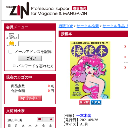
通販TOP
>
サークル検索
>
サークル作品
会員メニュー
接種本
メールアドレスを記憶
パスワードを忘れた方
現在のカゴの中
商品点数
0
点
合計金額
0
円
入荷日検索
【作家】
一本木蛮
【発行日】2021/09/26
2026年8月
【サイズ】A5判
日
月
火
水
木
金
土