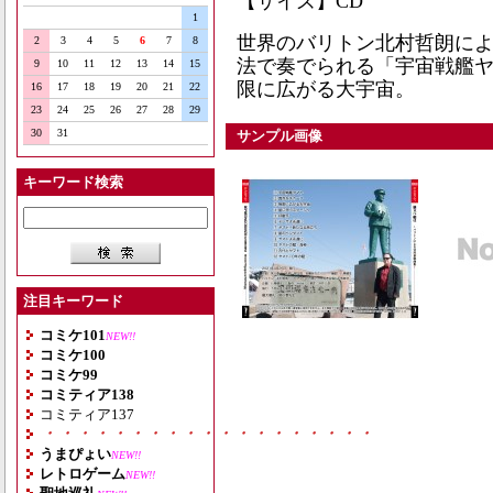
【サイズ】CD
1
世界のバリトン北村哲朗に
2
3
4
5
6
7
8
法で奏でられる「宇宙戦艦
9
10
11
12
13
14
15
限に広がる大宇宙。
16
17
18
19
20
21
22
23
24
25
26
27
28
29
30
31
サンプル画像
キーワード検索
注目キーワード
コミケ101
NEW!!
コミケ100
コミケ99
コミティア138
コミティア137
・・・・・・・・・・・・・・・・・・・
うまぴょい
NEW!!
レトロゲーム
NEW!!