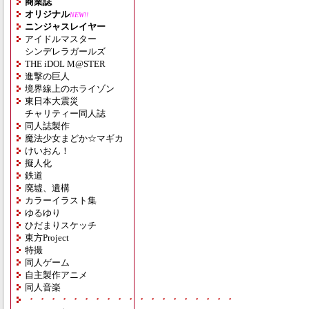
商業誌
オリジナル
NEW!!
ニンジャスレイヤー
アイドルマスター
シンデレラガールズ
THE iDOL M@STER
進撃の巨人
境界線上のホライゾン
東日本大震災
チャリティー同人誌
同人誌製作
魔法少女まどか☆マギカ
けいおん！
擬人化
鉄道
廃墟、遺構
カラーイラスト集
ゆるゆり
ひだまりスケッチ
東方Project
特撮
同人ゲーム
自主製作アニメ
同人音楽
・・・・・・・・・・・・・・・・・・・