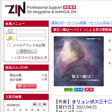
通販TOP
>
サークル検索
>
サークル作品
会員メニュー
旅立つ船は〜バリトンによる宮川泰歌曲
メールアドレスを記憶
パスワードを忘れた方
現在のカゴの中
商品点数
0
点
合計金額
0
円
入荷日検索
【作家】
オリュンポス三十
2026年8月
【発行日】2021/04/25
日
月
火
水
木
金
土