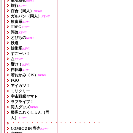
聖地巡礼
NEW!!
旅行
NEW!!
百合（同人）
NEW!!
ガルパン（同人）
NEW!!
飲食系
NEW!!
TRPG
NEW!!
評論
NEW!!
とびもの
NEW!!
鉄道
技術系
NEW!!
すごーい！
△
NEW!!
響け！
NEW!!
自転車
NEW!!
若おかみ（JS）
NEW!!
FGO
アイカツ！
ミリタリー
宇宙戦艦ヤマト
ラブライブ！
同人グッズ
NEW!!
艦隊これくしょん（同
人）
NEW!!
・・・・・・・・・・・・・・・・・・・
COMIC ZIN 専売
NEW!!