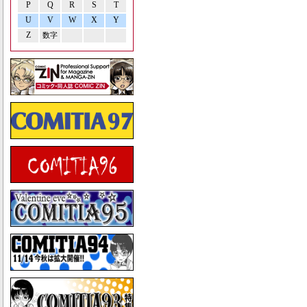
P
Q
R
S
T
U
V
W
X
Y
Z
数字