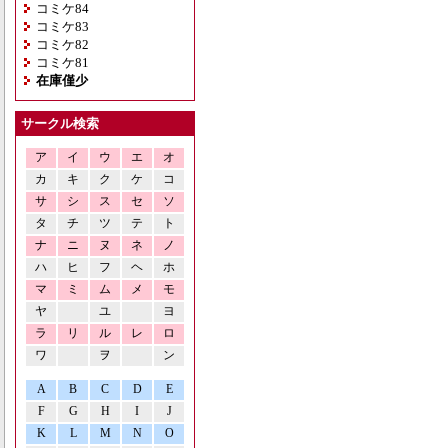
コミケ84
コミケ83
コミケ82
コミケ81
在庫僅少
サークル検索
ア
イ
ウ
エ
オ
カ
キ
ク
ケ
コ
サ
シ
ス
セ
ソ
タ
チ
ツ
テ
ト
ナ
ニ
ヌ
ネ
ノ
ハ
ヒ
フ
ヘ
ホ
マ
ミ
ム
メ
モ
ヤ
ユ
ヨ
ラ
リ
ル
レ
ロ
ワ
ヲ
ン
A
B
C
D
E
F
G
H
I
J
K
L
M
N
O