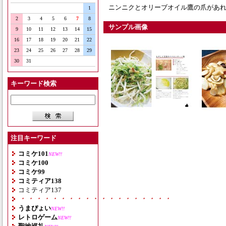
ニンニクとオリーブオイル鷹の爪があれ
1
2
3
4
5
6
7
8
サンプル画像
9
10
11
12
13
14
15
16
17
18
19
20
21
22
23
24
25
26
27
28
29
30
31
キーワード検索
注目キーワード
コミケ101
NEW!!
コミケ100
コミケ99
コミティア138
コミティア137
・・・・・・・・・・・・・・・・・・・
うまぴょい
NEW!!
レトロゲーム
NEW!!