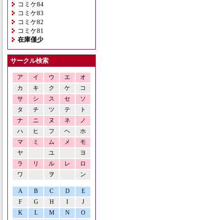
コミケ84
コミケ83
コミケ82
コミケ81
在庫僅少
サークル検索
ア
イ
ウ
エ
オ
カ
キ
ク
ケ
コ
サ
シ
ス
セ
ソ
タ
チ
ツ
テ
ト
ナ
ニ
ヌ
ネ
ノ
ハ
ヒ
フ
ヘ
ホ
マ
ミ
ム
メ
モ
ヤ
ユ
ヨ
ラ
リ
ル
レ
ロ
ワ
ヲ
ン
A
B
C
D
E
F
G
H
I
J
K
L
M
N
O