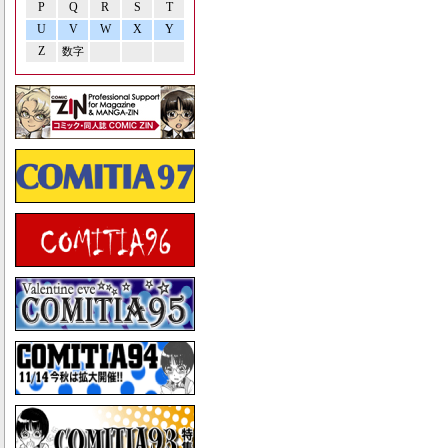
P
Q
R
S
T
U
V
W
X
Y
Z
数字