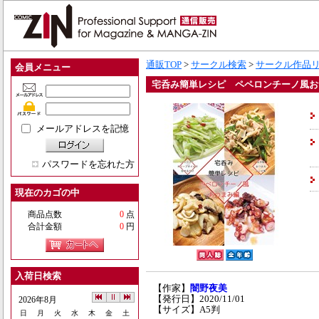
通販TOP
>
サークル検索
>
サークル作品
会員メニュー
宅呑み簡単レシピ ペペロンチーノ風お
メールアドレスを記憶
パスワードを忘れた方
現在のカゴの中
商品点数
0
点
合計金額
0
円
入荷日検索
【作家】
闇野夜美
【発行日】2020/11/01
2026年8月
【サイズ】A5判
日
月
火
水
木
金
土