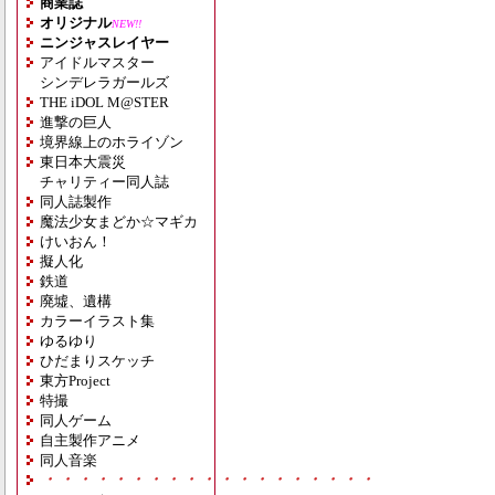
商業誌
オリジナル
NEW!!
ニンジャスレイヤー
アイドルマスター
シンデレラガールズ
THE iDOL M@STER
進撃の巨人
境界線上のホライゾン
東日本大震災
チャリティー同人誌
同人誌製作
魔法少女まどか☆マギカ
けいおん！
擬人化
鉄道
廃墟、遺構
カラーイラスト集
ゆるゆり
ひだまりスケッチ
東方Project
特撮
同人ゲーム
自主製作アニメ
同人音楽
・・・・・・・・・・・・・・・・・・・