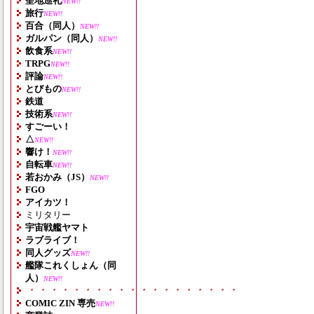
聖地巡礼
NEW!!
旅行
NEW!!
百合（同人）
NEW!!
ガルパン（同人）
NEW!!
飲食系
NEW!!
TRPG
NEW!!
評論
NEW!!
とびもの
NEW!!
鉄道
技術系
NEW!!
すごーい！
△
NEW!!
響け！
NEW!!
自転車
NEW!!
若おかみ（JS）
NEW!!
FGO
アイカツ！
ミリタリー
宇宙戦艦ヤマト
ラブライブ！
同人グッズ
NEW!!
艦隊これくしょん（同
人）
NEW!!
・・・・・・・・・・・・・・・・・・・
COMIC ZIN 専売
NEW!!