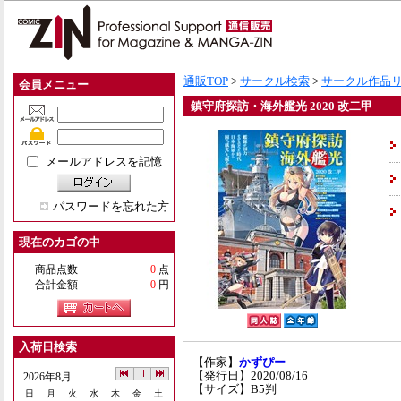
通販TOP
>
サークル検索
>
サークル作品
会員メニュー
鎮守府探訪・海外艦光 2020 改二甲
メールアドレスを記憶
パスワードを忘れた方
現在のカゴの中
商品点数
0
点
合計金額
0
円
入荷日検索
【作家】
かずぴー
【発行日】2020/08/16
2026年8月
【サイズ】B5判
日
月
火
水
木
金
土