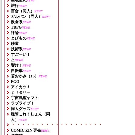
聖地巡礼
NEW!!
旅行
NEW!!
百合（同人）
NEW!!
ガルパン（同人）
NEW!!
飲食系
NEW!!
TRPG
NEW!!
評論
NEW!!
とびもの
NEW!!
鉄道
技術系
NEW!!
すごーい！
△
NEW!!
響け！
NEW!!
自転車
NEW!!
若おかみ（JS）
NEW!!
FGO
アイカツ！
ミリタリー
宇宙戦艦ヤマト
ラブライブ！
同人グッズ
NEW!!
艦隊これくしょん（同
人）
NEW!!
・・・・・・・・・・・・・・・・・・・
COMIC ZIN 専売
NEW!!