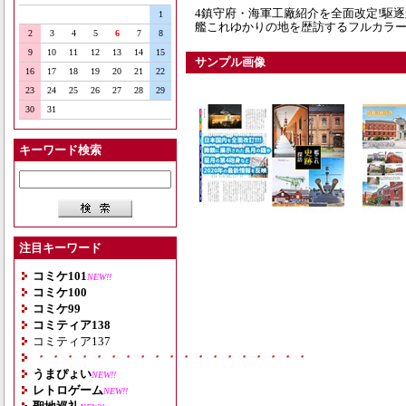
4鎮守府・海軍工廠紹介を全面改定!駆
1
艦これゆかりの地を歴訪するフルカラー9
2
3
4
5
6
7
8
9
10
11
12
13
14
15
サンプル画像
16
17
18
19
20
21
22
23
24
25
26
27
28
29
30
31
キーワード検索
注目キーワード
コミケ101
NEW!!
コミケ100
コミケ99
コミティア138
コミティア137
・・・・・・・・・・・・・・・・・・・
うまぴょい
NEW!!
レトロゲーム
NEW!!