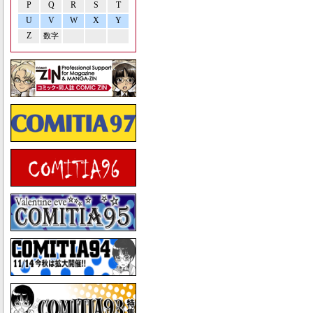
P
Q
R
S
T
U
V
W
X
Y
Z
数字