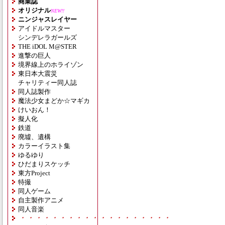
商業誌
オリジナル
NEW!!
ニンジャスレイヤー
アイドルマスター
シンデレラガールズ
THE iDOL M@STER
進撃の巨人
境界線上のホライゾン
東日本大震災
チャリティー同人誌
同人誌製作
魔法少女まどか☆マギカ
けいおん！
擬人化
鉄道
廃墟、遺構
カラーイラスト集
ゆるゆり
ひだまりスケッチ
東方Project
特撮
同人ゲーム
自主製作アニメ
同人音楽
・・・・・・・・・・・・・・・・・・・