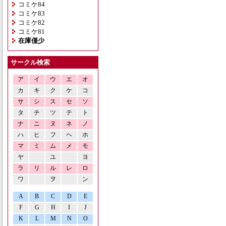
コミケ84
コミケ83
コミケ82
コミケ81
在庫僅少
サークル検索
ア
イ
ウ
エ
オ
カ
キ
ク
ケ
コ
サ
シ
ス
セ
ソ
タ
チ
ツ
テ
ト
ナ
ニ
ヌ
ネ
ノ
ハ
ヒ
フ
ヘ
ホ
マ
ミ
ム
メ
モ
ヤ
ユ
ヨ
ラ
リ
ル
レ
ロ
ワ
ヲ
ン
A
B
C
D
E
F
G
H
I
J
K
L
M
N
O