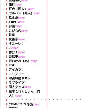
聖地巡礼
NEW!!
旅行
NEW!!
百合（同人）
NEW!!
ガルパン（同人）
NEW!!
飲食系
NEW!!
TRPG
NEW!!
評論
NEW!!
とびもの
NEW!!
鉄道
技術系
NEW!!
すごーい！
△
NEW!!
響け！
NEW!!
自転車
NEW!!
若おかみ（JS）
NEW!!
FGO
アイカツ！
ミリタリー
宇宙戦艦ヤマト
ラブライブ！
同人グッズ
NEW!!
艦隊これくしょん（同
人）
NEW!!
・・・・・・・・・・・・・・・・・・・
COMIC ZIN 専売
NEW!!