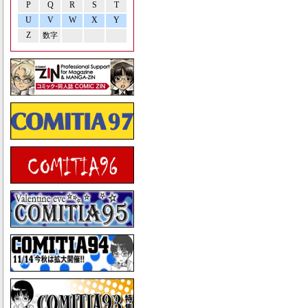
P
Q
R
S
T
U
V
W
X
Y
Z
数字