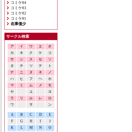
コミケ84
コミケ83
コミケ82
コミケ81
在庫僅少
サークル検索
ア
イ
ウ
エ
オ
カ
キ
ク
ケ
コ
サ
シ
ス
セ
ソ
タ
チ
ツ
テ
ト
ナ
ニ
ヌ
ネ
ノ
ハ
ヒ
フ
ヘ
ホ
マ
ミ
ム
メ
モ
ヤ
ユ
ヨ
ラ
リ
ル
レ
ロ
ワ
ヲ
ン
A
B
C
D
E
F
G
H
I
J
K
L
M
N
O