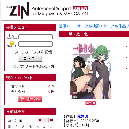
通販TOP
>
サークル検索
>
サークル作品
会員メニュー
一・撃・敗・北
メールアドレスを記憶
パスワードを忘れた方
現在のカゴの中
商品点数
0
点
合計金額
0
円
入荷日検索
【作家】
荒井啓
【発行日】2019/12/30
2026年8月
【サイズ】B5判
日
月
火
水
木
金
土