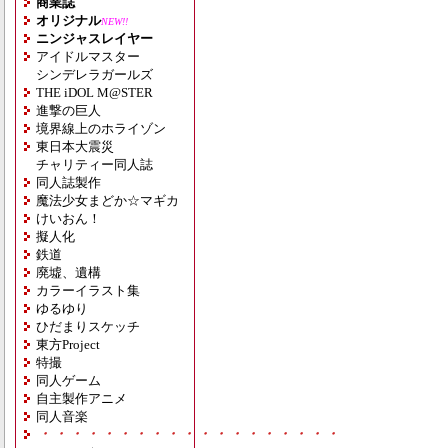
商業誌
オリジナル
NEW!!
ニンジャスレイヤー
アイドルマスター
シンデレラガールズ
THE iDOL M@STER
進撃の巨人
境界線上のホライゾン
東日本大震災
チャリティー同人誌
同人誌製作
魔法少女まどか☆マギカ
けいおん！
擬人化
鉄道
廃墟、遺構
カラーイラスト集
ゆるゆり
ひだまりスケッチ
東方Project
特撮
同人ゲーム
自主製作アニメ
同人音楽
・・・・・・・・・・・・・・・・・・・