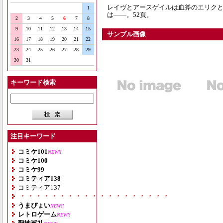
レイヴとアースゲイルは血斧のエリク
1
は――。52頁。
2
3
4
5
6
7
8
9
10
11
12
13
14
15
サンプル画像
16
17
18
19
20
21
22
23
24
25
26
27
28
29
30
31
キーワード検索
注目キーワード
コミケ101
NEW!!
コミケ100
コミケ99
コミティア138
コミティア137
・・・・・・・・・・・・・・・・・・・
うまぴょい
NEW!!
レトロゲーム
NEW!!