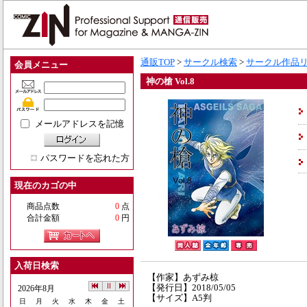
通販TOP
>
サークル検索
>
サークル作品
会員メニュー
神の槍 Vol.8
メールアドレスを記憶
パスワードを忘れた方
現在のカゴの中
商品点数
0
点
合計金額
0
円
入荷日検索
【作家】あずみ椋
【発行日】2018/05/05
2026年8月
【サイズ】A5判
日
月
火
水
木
金
土