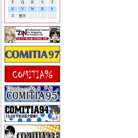
P
Q
R
S
T
U
V
W
X
Y
Z
数字