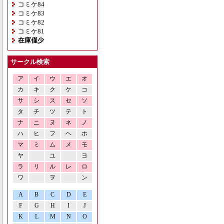
コミケ84
コミケ83
コミケ82
コミケ81
在庫僅少
サークル検索
ア
イ
ウ
エ
オ
カ
キ
ク
ケ
コ
サ
シ
ス
セ
ソ
タ
チ
ツ
テ
ト
ナ
ニ
ヌ
ネ
ノ
ハ
ヒ
フ
ヘ
ホ
マ
ミ
ム
メ
モ
ヤ
ユ
ヨ
ラ
リ
ル
レ
ロ
ワ
ヲ
ン
A
B
C
D
E
F
G
H
I
J
K
L
M
N
O