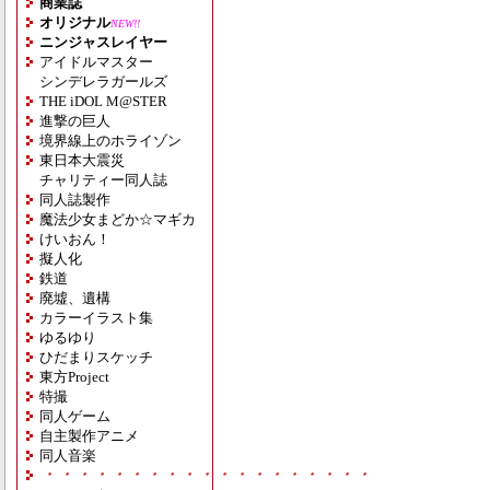
商業誌
オリジナル
NEW!!
ニンジャスレイヤー
アイドルマスター
シンデレラガールズ
THE iDOL M@STER
進撃の巨人
境界線上のホライゾン
東日本大震災
チャリティー同人誌
同人誌製作
魔法少女まどか☆マギカ
けいおん！
擬人化
鉄道
廃墟、遺構
カラーイラスト集
ゆるゆり
ひだまりスケッチ
東方Project
特撮
同人ゲーム
自主製作アニメ
同人音楽
・・・・・・・・・・・・・・・・・・・