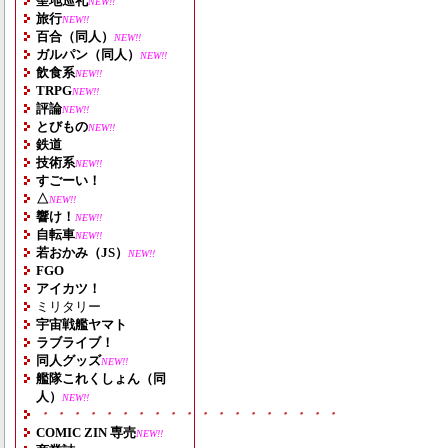
聖地巡礼
NEW!!
旅行
NEW!!
百合（同人）
NEW!!
ガルパン（同人）
NEW!!
飲食系
NEW!!
TRPG
NEW!!
評論
NEW!!
とびもの
NEW!!
鉄道
技術系
NEW!!
すごーい！
△
NEW!!
響け！
NEW!!
自転車
NEW!!
若おかみ（JS）
NEW!!
FGO
アイカツ！
ミリタリー
宇宙戦艦ヤマト
ラブライブ！
同人グッズ
NEW!!
艦隊これくしょん（同
人）
NEW!!
・・・・・・・・・・・・・・・・・・・
COMIC ZIN 専売
NEW!!