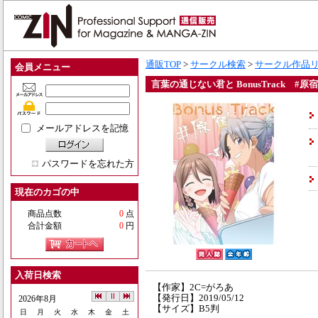
通販TOP
>
サークル検索
>
サークル作品
会員メニュー
言葉の通じない君と BonusTrack #原宿
メールアドレスを記憶
パスワードを忘れた方
現在のカゴの中
商品点数
0
点
合計金額
0
円
入荷日検索
【作家】2C=がろあ
【発行日】2019/05/12
2026年8月
【サイズ】B5判
日
月
火
水
木
金
土