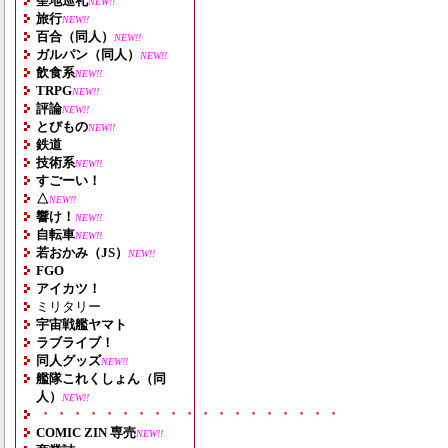
聖地巡礼
NEW!!
旅行
NEW!!
百合（同人）
NEW!!
ガルパン（同人）
NEW!!
飲食系
NEW!!
TRPG
NEW!!
評論
NEW!!
とびもの
NEW!!
鉄道
技術系
NEW!!
すごーい！
△
NEW!!
響け！
NEW!!
自転車
NEW!!
若おかみ（JS）
NEW!!
FGO
アイカツ！
ミリタリー
宇宙戦艦ヤマト
ラブライブ！
同人グッズ
NEW!!
艦隊これくしょん（同
人）
NEW!!
・・・・・・・・・・・・・・・・・・・
COMIC ZIN 専売
NEW!!