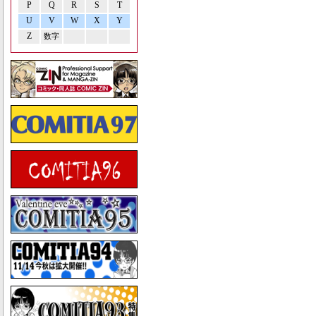
P
Q
R
S
T
U
V
W
X
Y
Z
数字