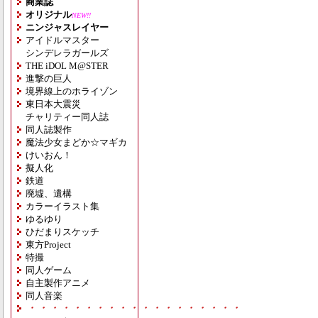
商業誌
オリジナル
NEW!!
ニンジャスレイヤー
アイドルマスター
シンデレラガールズ
THE iDOL M@STER
進撃の巨人
境界線上のホライゾン
東日本大震災
チャリティー同人誌
同人誌製作
魔法少女まどか☆マギカ
けいおん！
擬人化
鉄道
廃墟、遺構
カラーイラスト集
ゆるゆり
ひだまりスケッチ
東方Project
特撮
同人ゲーム
自主製作アニメ
同人音楽
・・・・・・・・・・・・・・・・・・・