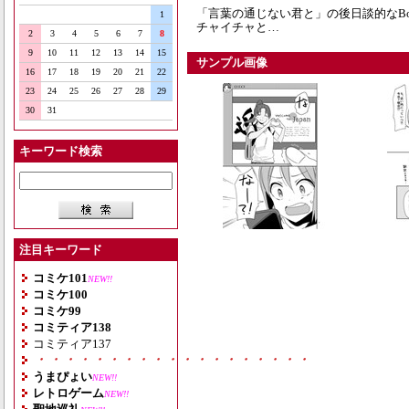
「言葉の通じない君と」の後日談的なBon
1
チャイチャと…
2
3
4
5
6
7
8
9
10
11
12
13
14
15
サンプル画像
16
17
18
19
20
21
22
23
24
25
26
27
28
29
30
31
キーワード検索
注目キーワード
コミケ101
NEW!!
コミケ100
コミケ99
コミティア138
コミティア137
・・・・・・・・・・・・・・・・・・・
うまぴょい
NEW!!
レトロゲーム
NEW!!