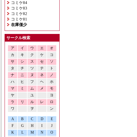
コミケ84
コミケ83
コミケ82
コミケ81
在庫僅少
サークル検索
ア
イ
ウ
エ
オ
カ
キ
ク
ケ
コ
サ
シ
ス
セ
ソ
タ
チ
ツ
テ
ト
ナ
ニ
ヌ
ネ
ノ
ハ
ヒ
フ
ヘ
ホ
マ
ミ
ム
メ
モ
ヤ
ユ
ヨ
ラ
リ
ル
レ
ロ
ワ
ヲ
ン
A
B
C
D
E
F
G
H
I
J
K
L
M
N
O