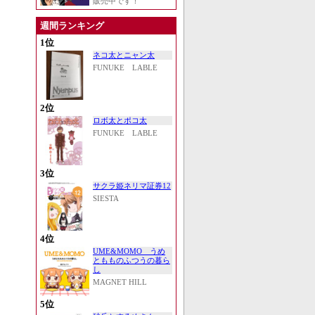
販売中です！
週間ランキング
1位
ネコ太とニャン太
FUNUKE LABLE
2位
ロボ太とポコ太
FUNUKE LABLE
3位
サクラ姫ネリマ証券12
SIESTA
4位
UME&MOMO うめ
ともものふつうの暮ら
し
MAGNET HILL
5位