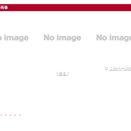
ル画像
このページの
[ 戻る ]
・・・・・