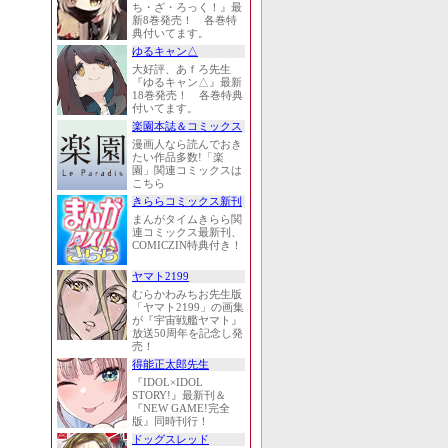
ち・ざ・ろっく！』最
新8巻発売！ 各巻特
典付いてます。
ゆるキャン△
大好評、あｆろ先生
『ゆるキャン△』最新
18巻発売！ 各巻特典
付いてます。
楽園本誌＆コミックス
漫画人なら読んでおき
たい作品多数!「楽
園」関連コミックスは
こちら
きららコミックス新刊
まんがタイムきらら関
連コミックス最新刊、
COMICZIN特典付き！
ヤマト2199
むらかわみちお先生版
「ヤマト2199」の画集
が『宇宙戦艦ヤマト』
放送50周年を記念し発
売！
得能正太郎先生
『IDOL×IDOL
STORY!』最新刊＆
『NEW GAME!完全
版』同時刊行！
ドッグスレッド