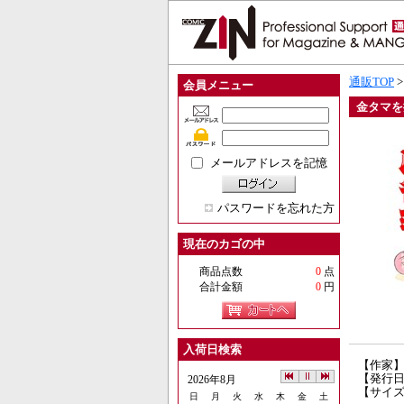
通販TOP
会員メニュー
金タマを
メールアドレスを記憶
パスワードを忘れた方
現在のカゴの中
商品点数
0
点
合計金額
0
円
入荷日検索
【作家
【発行日】
2026年8月
【サイズ
日
月
火
水
木
金
土