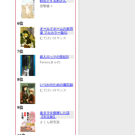
砂丘とするめさん
突撃蝶々
6位
オールドホームの灰羽
達 フルカラー版02
むてけいロマンス
7位
超人ロックの世紀II
Factoryきゃの
8位
いつかのための備忘録
むてけいロマンス
9位
金タマを捻挫した話
【完玉版】
さくら研究室