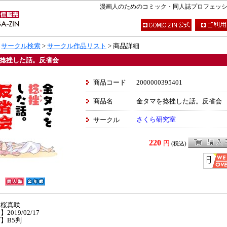
漫画人のためのコミック・同人誌プロフェッショナ
>
サークル検索
>
サークル作品リスト
> 商品詳細
捻挫した話。反省会
商品コード
2000000395401
商品名
金タマを捻挫した話。反省会
さくら研究室
サークル
220
円
(税込)
】桜真咲
2019/02/17
】B5判