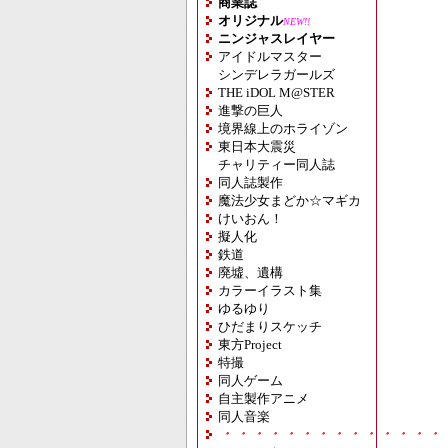
商業誌
オリジナル
NEW!!
ニンジャスレイヤー
アイドルマスター
シンデレラガールズ
THE iDOL M@STER
進撃の巨人
境界線上のホライゾン
東日本大震災
チャリティー同人誌
同人誌製作
魔法少女まどか☆マギカ
けいおん！
擬人化
鉄道
廃墟、遺構
カラーイラスト集
ゆるゆり
ひだまりスケッチ
東方Project
特撮
同人ゲーム
自主製作アニメ
同人音楽
・・・・・・・・・・・・・・