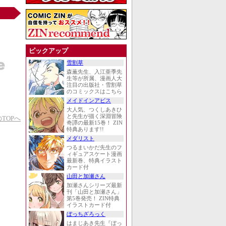
ピックアップ
雪割草
森薫先生、入江亜季先
生等が所属、漫画人大
注目の出版社・雪割草
のコミックスはこちら
メイドインアビス
大人気、つくしあきひ
と先生が描く深淵冒険
TOPへ
奇譚の最新15巻！ ZIN
特典あります!!
メダリスト
つるまいかだ先生のフ
ィギュアスケート漫画
最新巻、特典イラスト
カード付
山田と加瀬さん
加瀬さんシリーズ最新
刊「山田と加瀬さん」
第5巻発売！ ZIN特典
イラストカード付
ぼっちざろっく
はまじあき先生『ぼっ