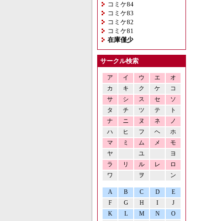
コミケ84
コミケ83
コミケ82
コミケ81
在庫僅少
サークル検索
ア
イ
ウ
エ
オ
カ
キ
ク
ケ
コ
サ
シ
ス
セ
ソ
タ
チ
ツ
テ
ト
ナ
ニ
ヌ
ネ
ノ
ハ
ヒ
フ
ヘ
ホ
マ
ミ
ム
メ
モ
ヤ
ユ
ヨ
ラ
リ
ル
レ
ロ
ワ
ヲ
ン
A
B
C
D
E
F
G
H
I
J
K
L
M
N
O