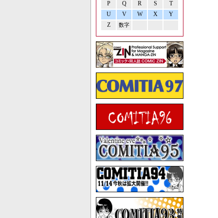
P
Q
R
S
T
U
V
W
X
Y
Z
数字