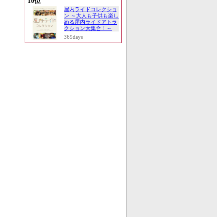
10位
屋内ライドコレクショ
ン ～大人も子供も楽し
める屋内ライドアトラ
クション大集合！～
369days