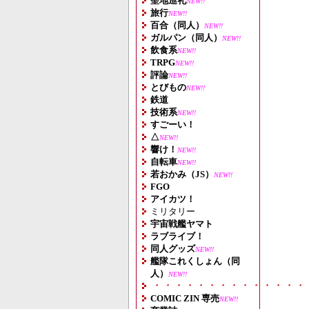
聖地巡礼
NEW!!
旅行
NEW!!
百合（同人）
NEW!!
ガルパン（同人）
NEW!!
飲食系
NEW!!
TRPG
NEW!!
評論
NEW!!
とびもの
NEW!!
鉄道
技術系
NEW!!
すごーい！
△
NEW!!
響け！
NEW!!
自転車
NEW!!
若おかみ（JS）
NEW!!
FGO
アイカツ！
ミリタリー
宇宙戦艦ヤマト
ラブライブ！
同人グッズ
NEW!!
艦隊これくしょん（同
人）
NEW!!
・・・・・・・・・・・・・・
COMIC ZIN 専売
NEW!!