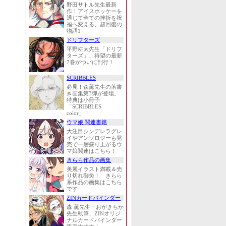
野田サトル先生最新
作！アイスホッケーを
通じて全ての挫折を祝
福へ変える、超回復の
物語1
ドリフターズ
平野耕太先生「ドリフ
ターズ」、待望の最新
7巻がついに刊行！
SCRIBBLES
必見！森薫先生の落書
き画集第3弾が登場。
特典は小冊子
「SCRIBBLES
color」！
ウマ娘 関連書籍
大注目シンデレラグレ
イやアンソロジーも発
売で一層盛り上がるウ
マ娘関連はこちら！
きらら作品の画集
美麗イラスト満載＆売
り切れ御免！ きらら
系作品の画集はこちら
です
ZINカードバインダー
森 薫先生・おがきちか
先生執筆、ZINオリジ
ナルカードバインダー