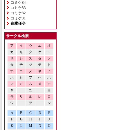
コミケ84
コミケ83
コミケ82
コミケ81
在庫僅少
サークル検索
ア
イ
ウ
エ
オ
カ
キ
ク
ケ
コ
サ
シ
ス
セ
ソ
タ
チ
ツ
テ
ト
ナ
ニ
ヌ
ネ
ノ
ハ
ヒ
フ
ヘ
ホ
マ
ミ
ム
メ
モ
ヤ
ユ
ヨ
ラ
リ
ル
レ
ロ
ワ
ヲ
ン
A
B
C
D
E
F
G
H
I
J
K
L
M
N
O