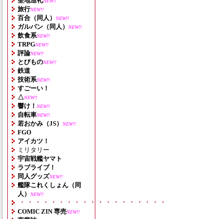
聖地巡礼
NEW!!
旅行
NEW!!
百合（同人）
NEW!!
ガルパン（同人）
NEW!!
飲食系
NEW!!
TRPG
NEW!!
評論
NEW!!
とびもの
NEW!!
鉄道
技術系
NEW!!
すごーい！
△
NEW!!
響け！
NEW!!
自転車
NEW!!
若おかみ（JS）
NEW!!
FGO
アイカツ！
ミリタリー
宇宙戦艦ヤマト
ラブライブ！
同人グッズ
NEW!!
艦隊これくしょん（同
人）
NEW!!
・・・・・・・・・・・・・・・・・・・
COMIC ZIN 専売
NEW!!