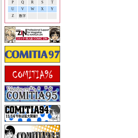
P
Q
R
S
T
U
V
W
X
Y
Z
数字