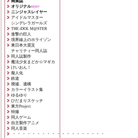
商業誌
オリジナル
NEW!!
ニンジャスレイヤー
アイドルマスター
シンデレラガールズ
THE iDOL M@STER
進撃の巨人
境界線上のホライゾン
東日本大震災
チャリティー同人誌
同人誌製作
魔法少女まどか☆マギカ
けいおん！
擬人化
鉄道
廃墟、遺構
カラーイラスト集
ゆるゆり
ひだまりスケッチ
東方Project
特撮
同人ゲーム
自主製作アニメ
同人音楽
・・・・・・・・・・・・・・・・・・・