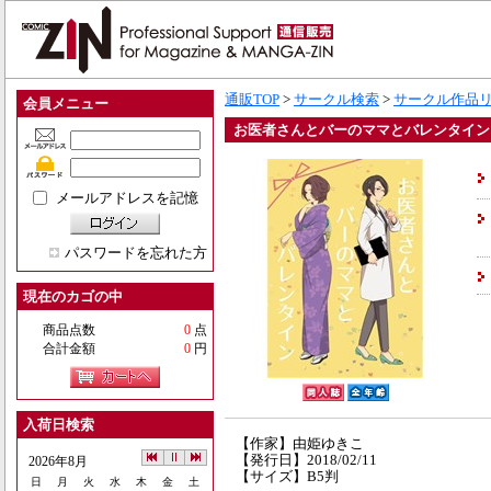
通販TOP
>
サークル検索
>
サークル作品
会員メニュー
お医者さんとバーのママとバレンタイン
メールアドレスを記憶
パスワードを忘れた方
現在のカゴの中
商品点数
0
点
合計金額
0
円
入荷日検索
【作家】由姫ゆきこ
【発行日】2018/02/11
2026年8月
【サイズ】B5判
日
月
火
水
木
金
土