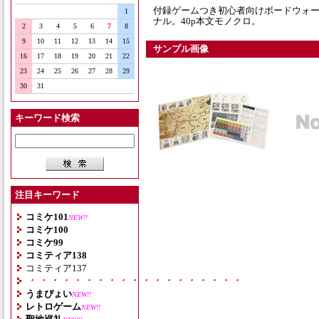
付録ゲームつき初心者向けボードウォ
1
ナル。40p本文モノクロ。
2
3
4
5
6
7
8
9
10
11
12
13
14
15
サンプル画像
16
17
18
19
20
21
22
23
24
25
26
27
28
29
30
31
キーワード検索
注目キーワード
コミケ101
NEW!!
コミケ100
コミケ99
コミティア138
コミティア137
・・・・・・・・・・・・・・・・・・・
うまぴょい
NEW!!
レトロゲーム
NEW!!