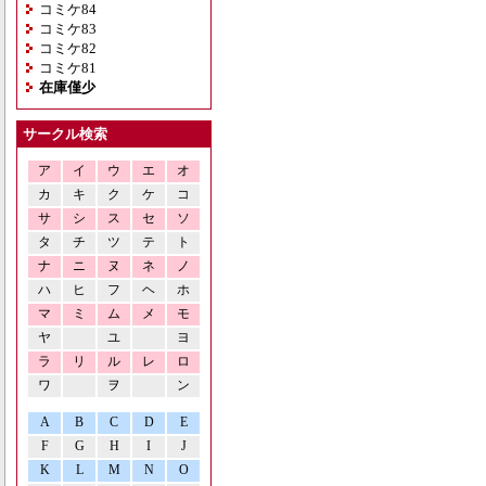
コミケ84
コミケ83
コミケ82
コミケ81
在庫僅少
サークル検索
ア
イ
ウ
エ
オ
カ
キ
ク
ケ
コ
サ
シ
ス
セ
ソ
タ
チ
ツ
テ
ト
ナ
ニ
ヌ
ネ
ノ
ハ
ヒ
フ
ヘ
ホ
マ
ミ
ム
メ
モ
ヤ
ユ
ヨ
ラ
リ
ル
レ
ロ
ワ
ヲ
ン
A
B
C
D
E
F
G
H
I
J
K
L
M
N
O