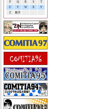
P
Q
R
S
T
U
V
W
X
Y
Z
数字