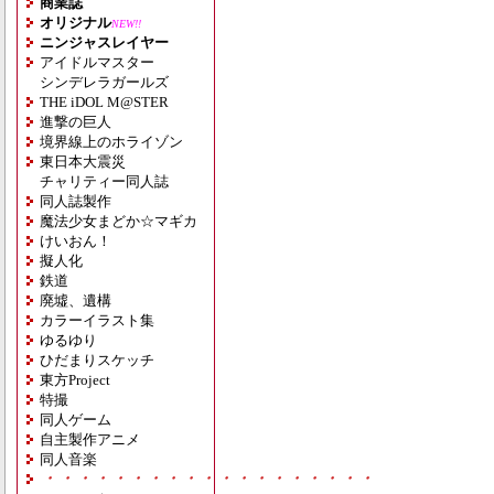
商業誌
オリジナル
NEW!!
ニンジャスレイヤー
アイドルマスター
シンデレラガールズ
THE iDOL M@STER
進撃の巨人
境界線上のホライゾン
東日本大震災
チャリティー同人誌
同人誌製作
魔法少女まどか☆マギカ
けいおん！
擬人化
鉄道
廃墟、遺構
カラーイラスト集
ゆるゆり
ひだまりスケッチ
東方Project
特撮
同人ゲーム
自主製作アニメ
同人音楽
・・・・・・・・・・・・・・・・・・・