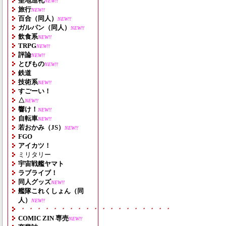
聖地巡礼
NEW!!
旅行
NEW!!
百合（同人）
NEW!!
ガルパン（同人）
NEW!!
飲食系
NEW!!
TRPG
NEW!!
評論
NEW!!
とびもの
NEW!!
鉄道
技術系
NEW!!
すごーい！
△
NEW!!
響け！
NEW!!
自転車
NEW!!
若おかみ（JS）
NEW!!
FGO
アイカツ！
ミリタリー
宇宙戦艦ヤマト
ラブライブ！
同人グッズ
NEW!!
艦隊これくしょん（同
人）
NEW!!
・・・・・・・・・・・・・・・・・・・
COMIC ZIN 専売
NEW!!