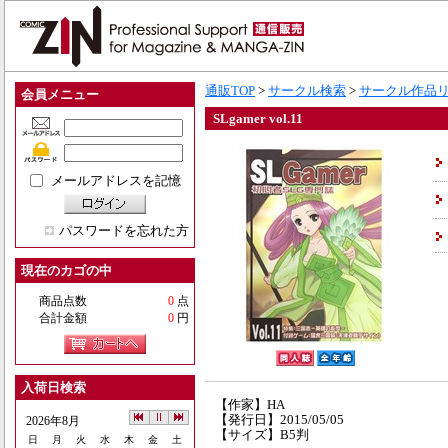
通販TOP
>
サークル検索
>
サークル作品
会員メニュー
SLgamer vol.11
メールアドレスを記憶
パスワードを忘れた方
現在のカゴの中
商品点数
0
点
合計金額
0
円
入荷日検索
【作家】HA
【発行日】2015/05/05
2026年8月
【サイズ】B5判
日
月
火
水
木
金
土