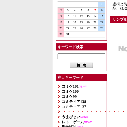
虚構と防
1
品、税
2
3
4
5
6
7
8
9
10
11
12
13
14
15
サンプ
16
17
18
19
20
21
22
23
24
25
26
27
28
29
30
31
キーワード検索
注目キーワード
コミケ101
NEW!!
コミケ100
コミケ99
コミティア138
コミティア137
・・・・・・・・・・・・・・
うまぴょい
NEW!!
レトロゲーム
NEW!!