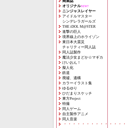
商業誌
オリジナル
NEW!!
ニンジャスレイヤー
アイドルマスター
シンデレラガールズ
THE iDOL M@STER
進撃の巨人
境界線上のホライゾン
東日本大震災
チャリティー同人誌
同人誌製作
魔法少女まどか☆マギカ
けいおん！
擬人化
鉄道
廃墟、遺構
カラーイラスト集
ゆるゆり
ひだまりスケッチ
東方Project
特撮
同人ゲーム
自主製作アニメ
同人音楽
・・・・・・・・・・・・・・