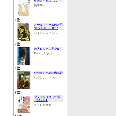
砂丘とするめさん
突撃蝶々
6位
オールドホームの灰羽
達 フルカラー版02
むてけいロマンス
7位
超人ロックの世紀II
Factoryきゃの
8位
いつかのための備忘録
むてけいロマンス
9位
金タマを捻挫した話
【完玉版】
さくら研究室