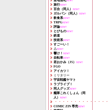
聖地巡礼
NEW!!
旅行
NEW!!
百合（同人）
NEW!!
ガルパン（同人）
NEW!!
飲食系
NEW!!
TRPG
NEW!!
評論
NEW!!
とびもの
NEW!!
鉄道
技術系
NEW!!
すごーい！
△
NEW!!
響け！
NEW!!
自転車
NEW!!
若おかみ（JS）
NEW!!
FGO
アイカツ！
ミリタリー
宇宙戦艦ヤマト
ラブライブ！
同人グッズ
NEW!!
艦隊これくしょん（同
人）
NEW!!
・・・・・・・・・・・・・・
COMIC ZIN 専売
NEW!!