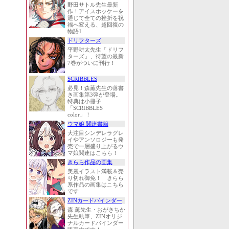
野田サトル先生最新
作！アイスホッケーを
通じて全ての挫折を祝
福へ変える、超回復の
物語1
ドリフターズ
平野耕太先生「ドリフ
ターズ」、待望の最新
7巻がついに刊行！
SCRIBBLES
必見！森薫先生の落書
き画集第3弾が登場。
特典は小冊子
「SCRIBBLES
color」！
ウマ娘 関連書籍
大注目シンデレラグレ
イやアンソロジーも発
売で一層盛り上がるウ
マ娘関連はこちら！
きらら作品の画集
美麗イラスト満載＆売
り切れ御免！ きらら
系作品の画集はこちら
です
ZINカードバインダー
森 薫先生・おがきちか
先生執筆、ZINオリジ
ナルカードバインダー