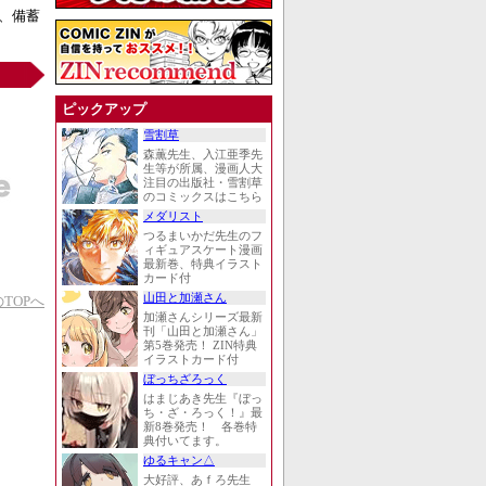
、備蓄
ピックアップ
雪割草
森薫先生、入江亜季先
生等が所属、漫画人大
注目の出版社・雪割草
のコミックスはこちら
メダリスト
つるまいかだ先生のフ
ィギュアスケート漫画
最新巻、特典イラスト
カード付
山田と加瀬さん
TOPへ
加瀬さんシリーズ最新
刊「山田と加瀬さん」
第5巻発売！ ZIN特典
イラストカード付
ぼっちざろっく
はまじあき先生『ぼっ
ち・ざ・ろっく！』最
新8巻発売！ 各巻特
典付いてます。
ゆるキャン△
大好評、あｆろ先生