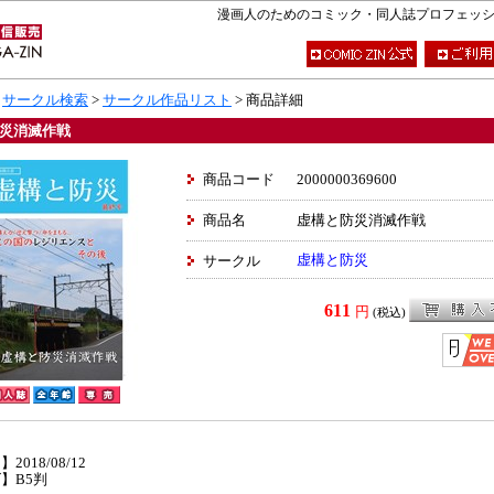
漫画人のためのコミック・同人誌プロフェッショナ
>
サークル検索
>
サークル作品リスト
> 商品詳細
災消滅作戦
商品コード
2000000369600
商品名
虚構と防災消滅作戦
虚構と防災
サークル
611
円
(税込)
】
2018/08/12
】B5判