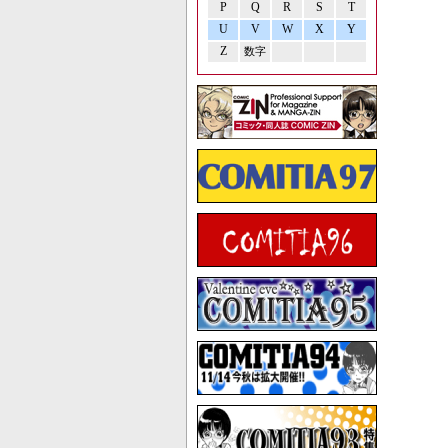
P
Q
R
S
T
U
V
W
X
Y
Z
数字