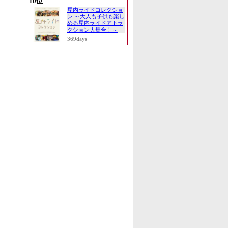
10位
屋内ライドコレクショ
ン ～大人も子供も楽し
める屋内ライドアトラ
クション大集合！～
369days