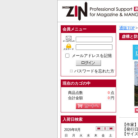
通販TOP
会員メニュー
虚構と防
メールアドレスを記憶
パスワードを忘れた方
現在のカゴの中
商品点数
0
点
合計金額
0
円
入荷日検索
【作家
【発行日】
2026年8月
【サイズ
日
月
火
水
木
金
土