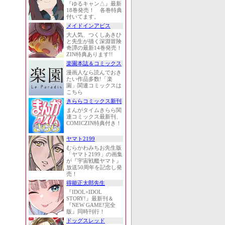
『ゆるキャン△』最新
18巻発売！ 各巻特典
付いてます。
メイドインアビス
大人気、つくしあきひ
と先生が描く深淵冒険
奇譚の最新14巻発売！
ZIN特典あります!!
楽園本誌＆コミックス
漫画人なら読んでおき
たい作品多数!「楽
園」関連コミックスは
こちら
きららコミックス新刊
まんがタイムきらら関
連コミックス最新刊、
COMICZIN特典付き！
ヤマト2199
むらかわみちお先生版
「ヤマト2199」の画集
が『宇宙戦艦ヤマト』
放送50周年を記念し発
売！
得能正太郎先生
『IDOL×IDOL
STORY!』最新刊＆
『NEW GAME!完全
版』同時刊行！
ドッグスレッド