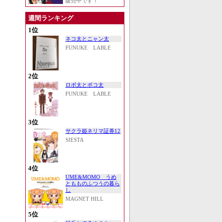
販売中です！
週間ランキング
1位
ネコ太とニャン太
FUNUKE LABLE
2位
ロボ太とポコ太
FUNUKE LABLE
3位
サクラ姫ネリマ証券12
SIESTA
4位
UME&MOMO うめ
ともものふつうの暮ら
し
MAGNET HILL
5位