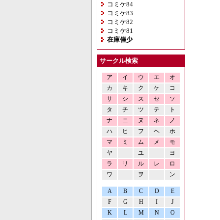
コミケ84
コミケ83
コミケ82
コミケ81
在庫僅少
サークル検索
ア
イ
ウ
エ
オ
カ
キ
ク
ケ
コ
サ
シ
ス
セ
ソ
タ
チ
ツ
テ
ト
ナ
ニ
ヌ
ネ
ノ
ハ
ヒ
フ
ヘ
ホ
マ
ミ
ム
メ
モ
ヤ
ユ
ヨ
ラ
リ
ル
レ
ロ
ワ
ヲ
ン
A
B
C
D
E
F
G
H
I
J
K
L
M
N
O