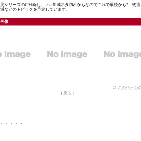
災シリーズのC94新刊。いい加減ネタ切れかもなのでこれで最後かも? 物流
収減などのトピックを予定しています。
ル画像
このページの
[ 戻る ]
・・・・・