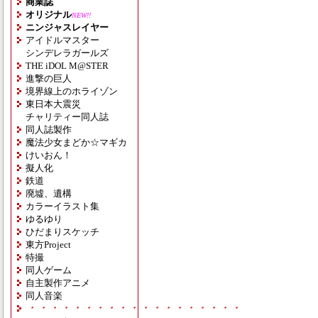
商業誌
オリジナル
NEW!!
ニンジャスレイヤー
アイドルマスター
シンデレラガールズ
THE iDOL M@STER
進撃の巨人
境界線上のホライゾン
東日本大震災
チャリティー同人誌
同人誌製作
魔法少女まどか☆マギカ
けいおん！
擬人化
鉄道
廃墟、遺構
カラーイラスト集
ゆるゆり
ひだまりスケッチ
東方Project
特撮
同人ゲーム
自主製作アニメ
同人音楽
・・・・・・・・・・・・・・・・・・・