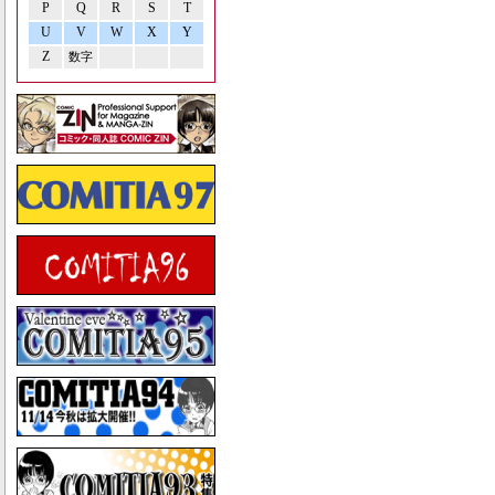
P
Q
R
S
T
U
V
W
X
Y
Z
数字