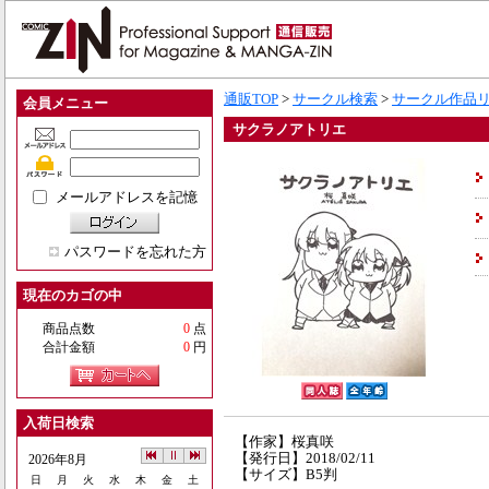
通販TOP
>
サークル検索
>
サークル作品
会員メニュー
サクラノアトリエ
メールアドレスを記憶
パスワードを忘れた方
現在のカゴの中
商品点数
0
点
合計金額
0
円
入荷日検索
【作家】桜真咲
【発行日】2018/02/11
2026年8月
【サイズ】B5判
日
月
火
水
木
金
土