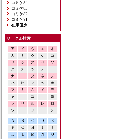
コミケ84
コミケ83
コミケ82
コミケ81
在庫僅少
サークル検索
ア
イ
ウ
エ
オ
カ
キ
ク
ケ
コ
サ
シ
ス
セ
ソ
タ
チ
ツ
テ
ト
ナ
ニ
ヌ
ネ
ノ
ハ
ヒ
フ
ヘ
ホ
マ
ミ
ム
メ
モ
ヤ
ユ
ヨ
ラ
リ
ル
レ
ロ
ワ
ヲ
ン
A
B
C
D
E
F
G
H
I
J
K
L
M
N
O