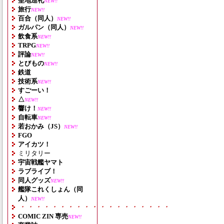
聖地巡礼
NEW!!
旅行
NEW!!
百合（同人）
NEW!!
ガルパン（同人）
NEW!!
飲食系
NEW!!
TRPG
NEW!!
評論
NEW!!
とびもの
NEW!!
鉄道
技術系
NEW!!
すごーい！
△
NEW!!
響け！
NEW!!
自転車
NEW!!
若おかみ（JS）
NEW!!
FGO
アイカツ！
ミリタリー
宇宙戦艦ヤマト
ラブライブ！
同人グッズ
NEW!!
艦隊これくしょん（同
人）
NEW!!
・・・・・・・・・・・・・・・・・・・
COMIC ZIN 専売
NEW!!