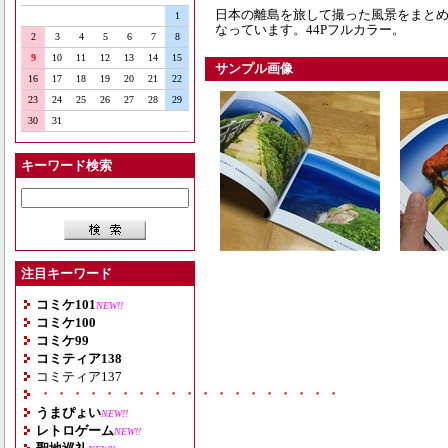
日本の離島を旅して撮った風景をまとめ
1
なっています。44Pフルカラー。
2
3
4
5
6
7
8
9
10
11
12
13
14
15
サンプル画像
16
17
18
19
20
21
22
23
24
25
26
27
28
29
30
31
キーワード検索
注目キーワード
コミケ101
NEW!!
コミケ100
コミケ99
コミティア138
コミティア137
・・・・・・・・・・・・・・・・・・・
うまぴょい
NEW!!
レトロゲーム
NEW!!