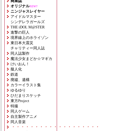
商業誌
オリジナル
NEW!!
ニンジャスレイヤー
アイドルマスター
シンデレラガールズ
THE iDOL M@STER
進撃の巨人
境界線上のホライゾン
東日本大震災
チャリティー同人誌
同人誌製作
魔法少女まどか☆マギカ
けいおん！
擬人化
鉄道
廃墟、遺構
カラーイラスト集
ゆるゆり
ひだまりスケッチ
東方Project
特撮
同人ゲーム
自主製作アニメ
同人音楽
・・・・・・・・・・・・・・・・・・・