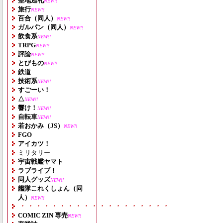
聖地巡礼
NEW!!
旅行
NEW!!
百合（同人）
NEW!!
ガルパン（同人）
NEW!!
飲食系
NEW!!
TRPG
NEW!!
評論
NEW!!
とびもの
NEW!!
鉄道
技術系
NEW!!
すごーい！
△
NEW!!
響け！
NEW!!
自転車
NEW!!
若おかみ（JS）
NEW!!
FGO
アイカツ！
ミリタリー
宇宙戦艦ヤマト
ラブライブ！
同人グッズ
NEW!!
艦隊これくしょん（同
人）
NEW!!
・・・・・・・・・・・・・・・・・・・
COMIC ZIN 専売
NEW!!