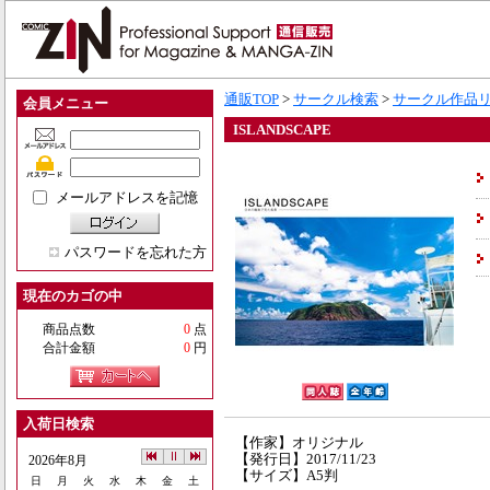
通販TOP
>
サークル検索
>
サークル作品
会員メニュー
ISLANDSCAPE
メールアドレスを記憶
パスワードを忘れた方
現在のカゴの中
商品点数
0
点
合計金額
0
円
入荷日検索
【作家】オリジナル
【発行日】2017/11/23
2026年8月
【サイズ】A5判
日
月
火
水
木
金
土