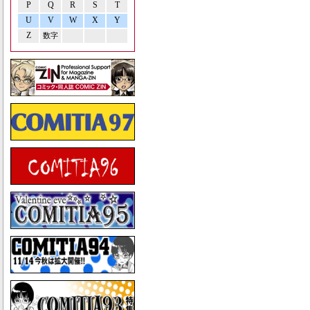
P
Q
R
S
T
U
V
W
X
Y
Z
数字