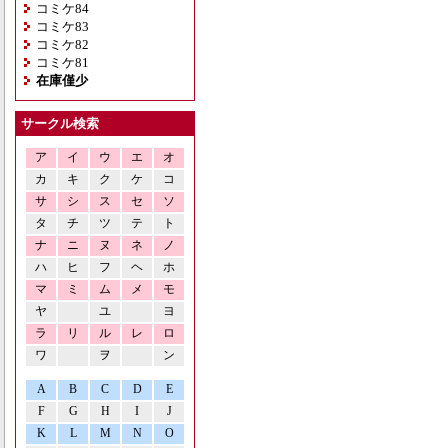
コミケ84
コミケ83
コミケ82
コミケ81
在庫僅少
サークル検索
ア
イ
ウ
エ
オ
カ
キ
ク
ケ
コ
サ
シ
ス
セ
ソ
タ
チ
ツ
テ
ト
ナ
ニ
ヌ
ネ
ノ
ハ
ヒ
フ
ヘ
ホ
マ
ミ
ム
メ
モ
ヤ
ユ
ヨ
ラ
リ
ル
レ
ロ
ワ
ヲ
ン
A
B
C
D
E
F
G
H
I
J
K
L
M
N
O