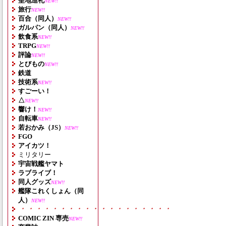
聖地巡礼
NEW!!
旅行
NEW!!
百合（同人）
NEW!!
ガルパン（同人）
NEW!!
飲食系
NEW!!
TRPG
NEW!!
評論
NEW!!
とびもの
NEW!!
鉄道
技術系
NEW!!
すごーい！
△
NEW!!
響け！
NEW!!
自転車
NEW!!
若おかみ（JS）
NEW!!
FGO
アイカツ！
ミリタリー
宇宙戦艦ヤマト
ラブライブ！
同人グッズ
NEW!!
艦隊これくしょん（同
人）
NEW!!
・・・・・・・・・・・・・・・・・・・
COMIC ZIN 専売
NEW!!