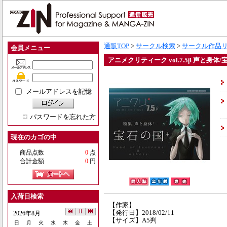
通販TOP
>
サークル検索
>
サークル作品
会員メニュー
アニメクリティーク vol.7.5β 声と身体
メールアドレスを記憶
パスワードを忘れた方
現在のカゴの中
商品点数
0
点
合計金額
0
円
入荷日検索
【作家】
【発行日】2018/02/11
2026年8月
【サイズ】A5判
日
月
火
水
木
金
土