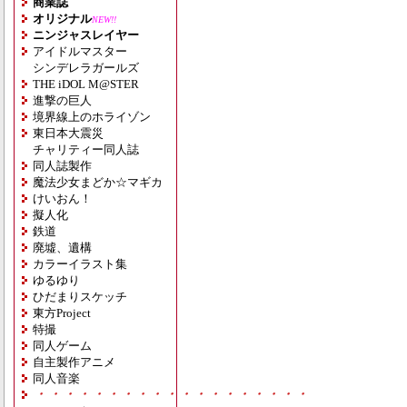
商業誌
オリジナル
NEW!!
ニンジャスレイヤー
アイドルマスター
シンデレラガールズ
THE iDOL M@STER
進撃の巨人
境界線上のホライゾン
東日本大震災
チャリティー同人誌
同人誌製作
魔法少女まどか☆マギカ
けいおん！
擬人化
鉄道
廃墟、遺構
カラーイラスト集
ゆるゆり
ひだまりスケッチ
東方Project
特撮
同人ゲーム
自主製作アニメ
同人音楽
・・・・・・・・・・・・・・・・・・・