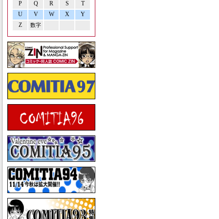
P
Q
R
S
T
U
V
W
X
Y
Z
数字