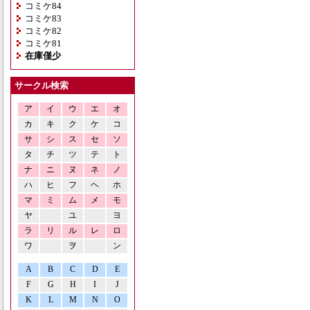
コミケ84
コミケ83
コミケ82
コミケ81
在庫僅少
サークル検索
ア
イ
ウ
エ
オ
カ
キ
ク
ケ
コ
サ
シ
ス
セ
ソ
タ
チ
ツ
テ
ト
ナ
ニ
ヌ
ネ
ノ
ハ
ヒ
フ
ヘ
ホ
マ
ミ
ム
メ
モ
ヤ
ユ
ヨ
ラ
リ
ル
レ
ロ
ワ
ヲ
ン
A
B
C
D
E
F
G
H
I
J
K
L
M
N
O