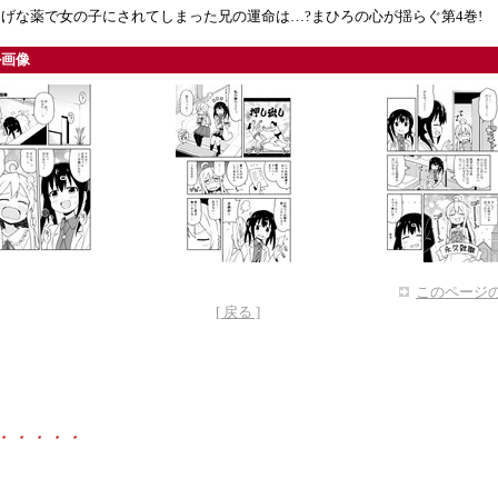
げな薬で女の子にされてしまった兄の運命は…?まひろの心が揺らぐ第4巻!
ル画像
このページの
[ 戻る ]
・・・・・