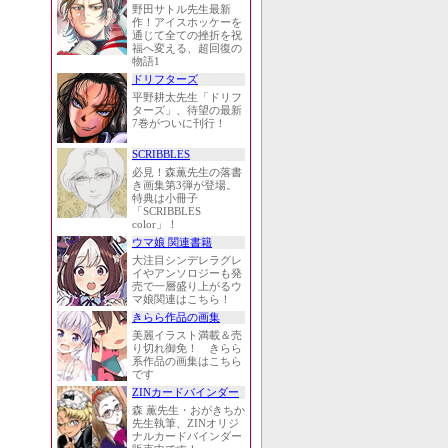
野田サトル先生最新
作！アイスホッケーを
通じて全ての挫折を祝
福へ変える、超回復の
物語1
ドリフターズ
平野耕太先生「ドリフ
ターズ」、待望の最新
7巻がついに刊行！
SCRIBBLES
必見！森薫先生の落書
き画集第3弾が登場。
特典は小冊子
「SCRIBBLES
color」！
ウマ娘 関連書籍
大注目シンデレラグレ
イやアンソロジーも発
売で一層盛り上がるウ
マ娘関連はこちら！
きらら作品の画集
美麗イラスト満載＆売
り切れ御免！ きらら
系作品の画集はこちら
です
ZINカードバインダー
森 薫先生・おがきちか
先生執筆、ZINオリジ
ナルカードバインダー