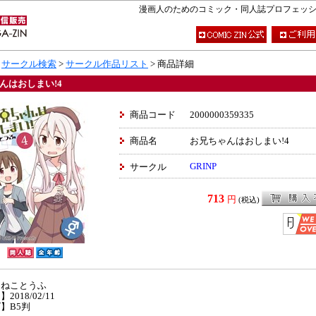
漫画人のためのコミック・同人誌プロフェッショナ
>
サークル検索
>
サークル作品リスト
> 商品詳細
んはおしまい!4
商品コード
2000000359335
商品名
お兄ちゃんはおしまい!4
GRINP
サークル
713
円
(税込)
】ねことうふ
2018/02/11
】B5判