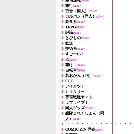
聖地巡礼
NEW!!
旅行
NEW!!
百合（同人）
NEW!!
ガルパン（同人）
NEW!!
飲食系
NEW!!
TRPG
NEW!!
評論
NEW!!
とびもの
NEW!!
鉄道
技術系
NEW!!
すごーい！
△
NEW!!
響け！
NEW!!
自転車
NEW!!
若おかみ（JS）
NEW!!
FGO
アイカツ！
ミリタリー
宇宙戦艦ヤマト
ラブライブ！
同人グッズ
NEW!!
艦隊これくしょん（同
人）
NEW!!
・・・・・・・・・・・・・・
COMIC ZIN 専売
NEW!!