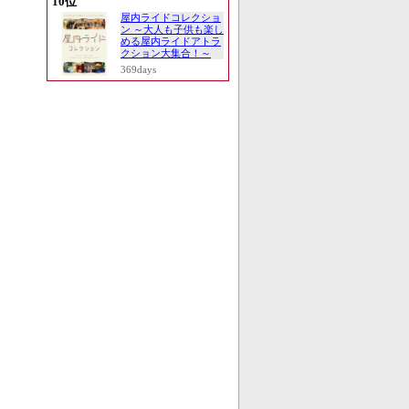
10位
屋内ライドコレクショ
ン ～大人も子供も楽し
める屋内ライドアトラ
クション大集合！～
369days