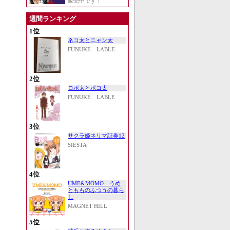
販売中です！
週間ランキング
1位
ネコ太とニャン太
FUNUKE LABLE
2位
ロボ太とポコ太
FUNUKE LABLE
3位
サクラ姫ネリマ証券12
SIESTA
4位
UME&MOMO うめ
ともものふつうの暮ら
し
MAGNET HILL
5位