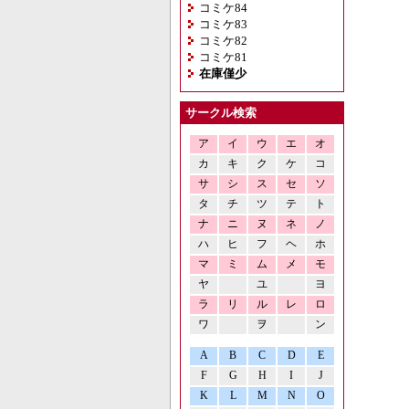
コミケ84
コミケ83
コミケ82
コミケ81
在庫僅少
サークル検索
ア
イ
ウ
エ
オ
カ
キ
ク
ケ
コ
サ
シ
ス
セ
ソ
タ
チ
ツ
テ
ト
ナ
ニ
ヌ
ネ
ノ
ハ
ヒ
フ
ヘ
ホ
マ
ミ
ム
メ
モ
ヤ
ユ
ヨ
ラ
リ
ル
レ
ロ
ワ
ヲ
ン
A
B
C
D
E
F
G
H
I
J
K
L
M
N
O