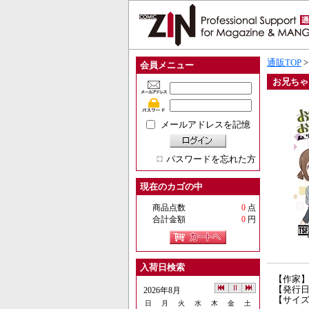
通販TOP
会員メニュー
お兄ちゃ
メールアドレスを記憶
パスワードを忘れた方
現在のカゴの中
商品点数
0
点
合計金額
0
円
入荷日検索
【作家
【発行日】
2026年8月
【サイズ
日
月
火
水
木
金
土