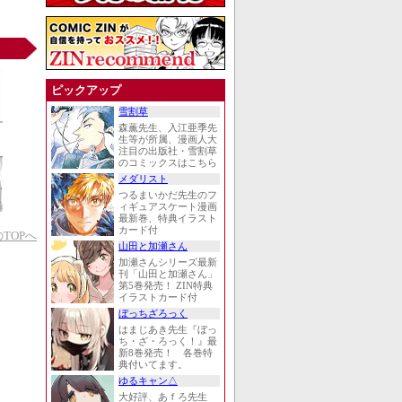
ピックアップ
雪割草
森薫先生、入江亜季先
生等が所属、漫画人大
注目の出版社・雪割草
のコミックスはこちら
メダリスト
つるまいかだ先生のフ
ィギュアスケート漫画
最新巻、特典イラスト
カード付
TOPへ
山田と加瀬さん
加瀬さんシリーズ最新
刊「山田と加瀬さん」
第5巻発売！ ZIN特典
イラストカード付
ぼっちざろっく
はまじあき先生『ぼっ
ち・ざ・ろっく！』最
新8巻発売！ 各巻特
典付いてます。
ゆるキャン△
大好評、あｆろ先生