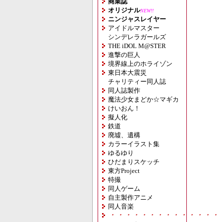
商業誌
オリジナル
NEW!!
ニンジャスレイヤー
アイドルマスター
シンデレラガールズ
THE iDOL M@STER
進撃の巨人
境界線上のホライゾン
東日本大震災
チャリティー同人誌
同人誌製作
魔法少女まどか☆マギカ
けいおん！
擬人化
鉄道
廃墟、遺構
カラーイラスト集
ゆるゆり
ひだまりスケッチ
東方Project
特撮
同人ゲーム
自主製作アニメ
同人音楽
・・・・・・・・・・・・・・