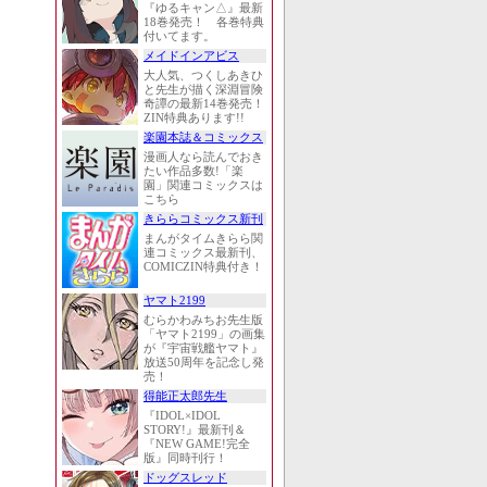
『ゆるキャン△』最新
18巻発売！ 各巻特典
付いてます。
メイドインアビス
大人気、つくしあきひ
と先生が描く深淵冒険
奇譚の最新14巻発売！
ZIN特典あります!!
楽園本誌＆コミックス
漫画人なら読んでおき
たい作品多数!「楽
園」関連コミックスは
こちら
きららコミックス新刊
まんがタイムきらら関
連コミックス最新刊、
COMICZIN特典付き！
ヤマト2199
むらかわみちお先生版
「ヤマト2199」の画集
が『宇宙戦艦ヤマト』
放送50周年を記念し発
売！
得能正太郎先生
『IDOL×IDOL
STORY!』最新刊＆
『NEW GAME!完全
版』同時刊行！
ドッグスレッド