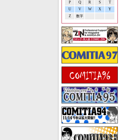
P
Q
R
S
T
U
V
W
X
Y
Z
数字