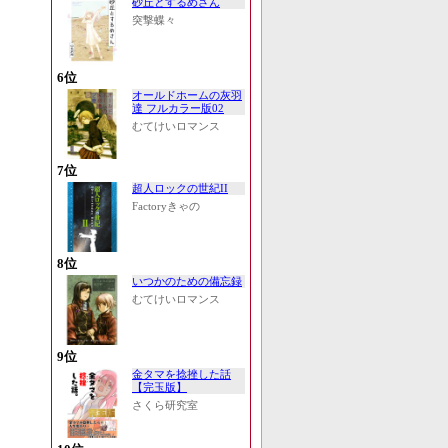
砂丘とするめさん
突撃蝶々
6位
オールドホームの灰羽
達 フルカラー版02
むてけいロマンス
7位
超人ロックの世紀II
Factoryきゃの
8位
いつかのための備忘録
むてけいロマンス
9位
金タマを捻挫した話
【完玉版】
さくら研究室