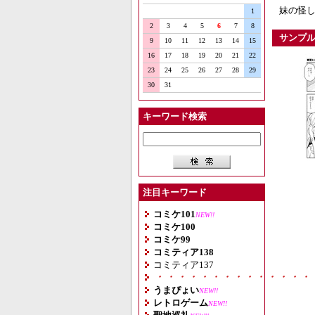
妹の怪し
1
2
3
4
5
6
7
8
サンプ
9
10
11
12
13
14
15
16
17
18
19
20
21
22
23
24
25
26
27
28
29
30
31
キーワード検索
注目キーワード
コミケ101
NEW!!
コミケ100
コミケ99
コミティア138
コミティア137
・・・・・・・・・・・・・・
うまぴょい
NEW!!
レトロゲーム
NEW!!