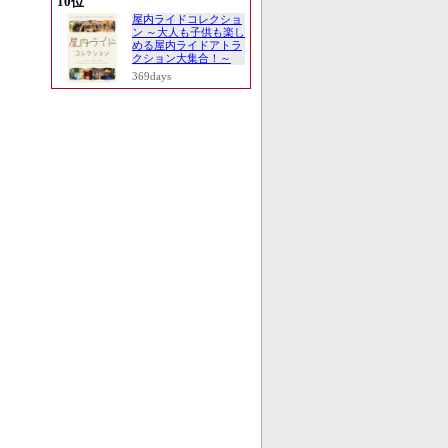
10位
屋内ライドコレクショ
ン ～大人も子供も楽し
める屋内ライドアトラ
クション大集合！～
369days