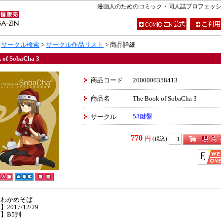
漫画人のためのコミック・同人誌プロフェッショナ
>
サークル検索
>
サークル作品リスト
> 商品詳細
 of SobaCha 3
商品コード
2000000358413
商品名
The Book of SobaCha 3
53鍵盤
サークル
770
円
(税込)
】わかめそば
2017/12/29
】B5判