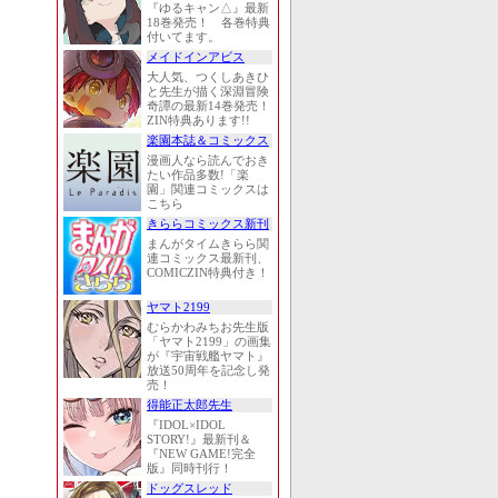
『ゆるキャン△』最新
18巻発売！ 各巻特典
付いてます。
メイドインアビス
大人気、つくしあきひ
と先生が描く深淵冒険
奇譚の最新14巻発売！
ZIN特典あります!!
楽園本誌＆コミックス
漫画人なら読んでおき
たい作品多数!「楽
園」関連コミックスは
こちら
きららコミックス新刊
まんがタイムきらら関
連コミックス最新刊、
COMICZIN特典付き！
ヤマト2199
むらかわみちお先生版
「ヤマト2199」の画集
が『宇宙戦艦ヤマト』
放送50周年を記念し発
売！
得能正太郎先生
『IDOL×IDOL
STORY!』最新刊＆
『NEW GAME!完全
版』同時刊行！
ドッグスレッド