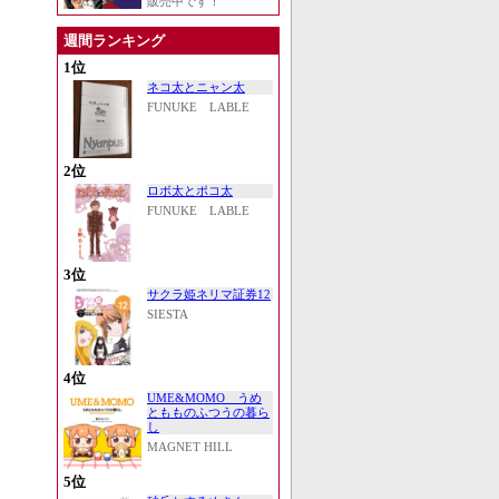
販売中です！
週間ランキング
1位
ネコ太とニャン太
FUNUKE LABLE
2位
ロボ太とポコ太
FUNUKE LABLE
3位
サクラ姫ネリマ証券12
SIESTA
4位
UME&MOMO うめ
ともものふつうの暮ら
し
MAGNET HILL
5位