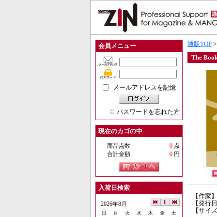
通販TOP
会員メニュー
The Book
メールアドレスを記憶
パスワードを忘れた方
現在のカゴの中
商品点数
0
点
合計金額
0
円
入荷日検索
【作家
【発行日】
2026年8月
【サイズ
日
月
火
水
木
金
土