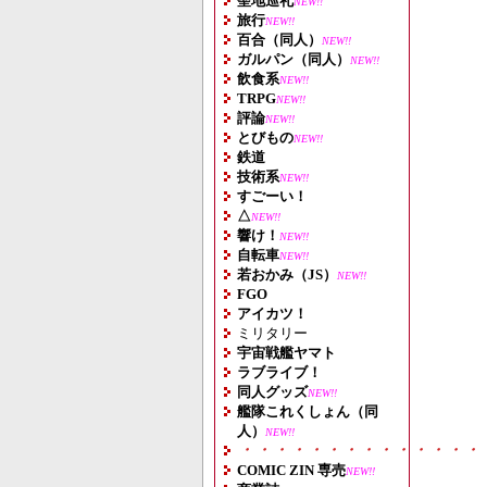
聖地巡礼
NEW!!
旅行
NEW!!
百合（同人）
NEW!!
ガルパン（同人）
NEW!!
飲食系
NEW!!
TRPG
NEW!!
評論
NEW!!
とびもの
NEW!!
鉄道
技術系
NEW!!
すごーい！
△
NEW!!
響け！
NEW!!
自転車
NEW!!
若おかみ（JS）
NEW!!
FGO
アイカツ！
ミリタリー
宇宙戦艦ヤマト
ラブライブ！
同人グッズ
NEW!!
艦隊これくしょん（同
人）
NEW!!
・・・・・・・・・・・・・・
COMIC ZIN 専売
NEW!!