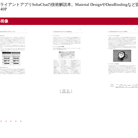
erクライアントアプリSobaChaの技術解説本。Material DesignやDataBindingな
40P
ル画像
このページの
[ 戻る ]
・・・・・