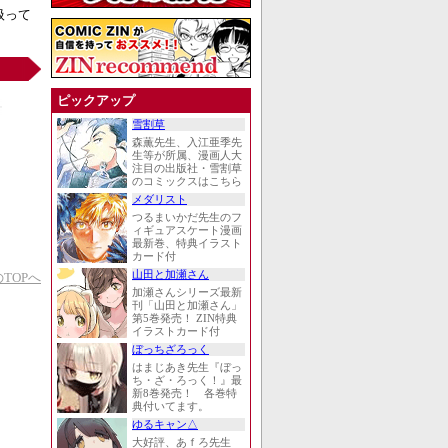
ど扱って
ピックアップ
雪割草
森薫先生、入江亜季先
生等が所属、漫画人大
注目の出版社・雪割草
のコミックスはこちら
メダリスト
つるまいかだ先生のフ
ィギュアスケート漫画
最新巻、特典イラスト
カード付
山田と加瀬さん
TOPへ
加瀬さんシリーズ最新
刊「山田と加瀬さん」
第5巻発売！ ZIN特典
イラストカード付
ぼっちざろっく
はまじあき先生『ぼっ
ち・ざ・ろっく！』最
新8巻発売！ 各巻特
典付いてます。
ゆるキャン△
大好評、あｆろ先生