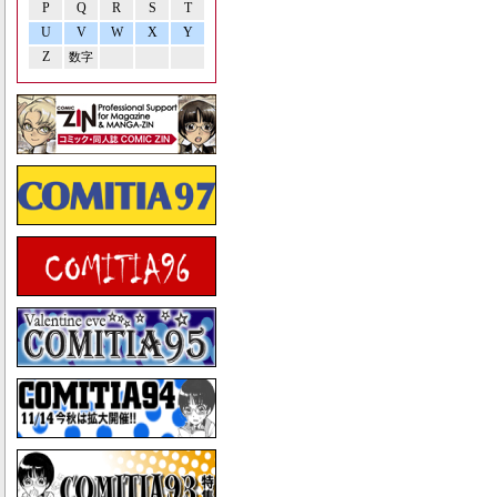
P
Q
R
S
T
U
V
W
X
Y
Z
数字