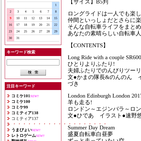
【サイズ】B5判
1
2
3
4
5
6
7
8
ロングライドは一人でも楽
9
10
11
12
13
14
15
仲間といっしょだとさらに楽
16
17
18
19
20
21
22
そんな自転車ライフをまと
23
24
25
26
27
28
29
あなたの素晴らしい自転車人
30
31
【CONTENTS】
キーワード検索
Long Ride with a couple SR60
ひとりよりふたり!
夫婦ふたりでのんびりツーリング 
文●かまの隊長&のんのん 
づき
注目キーワード
London Edinburgh London 201
コミケ101
NEW!!
コミケ100
羊も走る!
コミケ99
ロンドン～エジンバラ～ロンドン
コミティア138
文●ひであ イラスト●速野
コミティア137
・・・・・・・・・・・・・・・・・・・
Summer Day Dream
うまぴょい
NEW!!
盛夏自転車白昼夢
レトロゲーム
NEW!!
ずっと走っていたい空