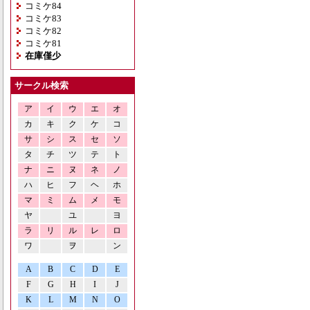
コミケ84
コミケ83
コミケ82
コミケ81
在庫僅少
サークル検索
ア
イ
ウ
エ
オ
カ
キ
ク
ケ
コ
サ
シ
ス
セ
ソ
タ
チ
ツ
テ
ト
ナ
ニ
ヌ
ネ
ノ
ハ
ヒ
フ
ヘ
ホ
マ
ミ
ム
メ
モ
ヤ
ユ
ヨ
ラ
リ
ル
レ
ロ
ワ
ヲ
ン
A
B
C
D
E
F
G
H
I
J
K
L
M
N
O