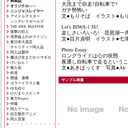
商業誌
大洗まで自走?自転車で?
オリジナル
NEW!!
ガチ勢怖い
ニンジャスレイヤー
文●もりそば イラスト●も
アイドルマスター
シンデレラガールズ
Let's BIWA-1 Hi!
THE iDOL M@STER
進撃の巨人
楽しさいろいろ! 琵琶湖一
境界線上のホライゾン
文●目片貞明 イラスト●七
東日本大震災
チャリティー同人誌
Photo Essay
同人誌製作
ロングライドは心の状態
魔法少女まどか☆マギカ
夜通し自転車で走るという
けいおん！
文●あきばっくす 写真●Ab
擬人化
鉄道
廃墟、遺構
サンプル画像
カラーイラスト集
ゆるゆり
ひだまりスケッチ
東方Project
特撮
同人ゲーム
自主製作アニメ
同人音楽
・・・・・・・・・・・・・・・・・・・