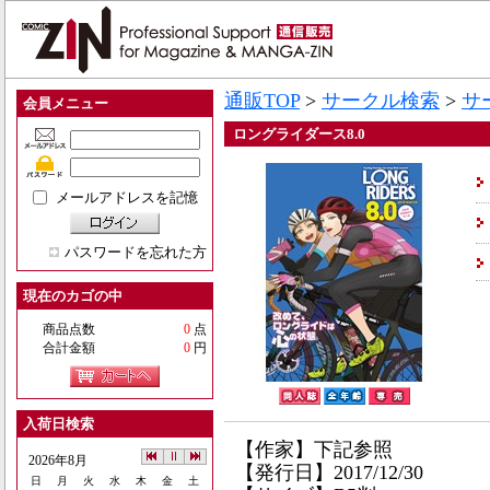
通販TOP
>
サークル検索
>
サ
会員メニュー
ロングライダース8.0
メールアドレスを記憶
パスワードを忘れた方
現在のカゴの中
商品点数
0
点
合計金額
0
円
入荷日検索
【作家】下記参照
2026年8月
【発行日】2017/12/30
日
月
火
水
木
金
土