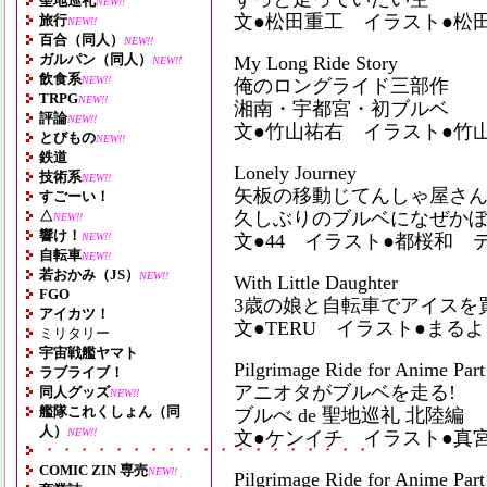
聖地巡礼
NEW!!
文●松田重工 イラスト●松
旅行
NEW!!
百合（同人）
NEW!!
ガルパン（同人）
My Long Ride Story
NEW!!
飲食系
NEW!!
俺のロングライド三部作
TRPG
NEW!!
湘南・宇都宮・初ブルベ
評論
NEW!!
文●竹山祐右 イラスト●竹
とびもの
NEW!!
鉄道
Lonely Journey
技術系
NEW!!
矢板の移動じてんしゃ屋さ
すごーい！
△
久しぶりのブルベになぜかぼ
NEW!!
響け！
NEW!!
文●44 イラスト●都桜和 
自転車
NEW!!
若おかみ（JS）
NEW!!
With Little Daughter
FGO
3歳の娘と自転車でアイスを買
アイカツ！
文●TERU イラスト●まる
ミリタリー
宇宙戦艦ヤマト
Pilgrimage Ride for Anime Part
ラブライブ！
アニオタがブルベを走る!
同人グッズ
NEW!!
艦隊これくしょん（同
ブルべ de 聖地巡礼 北陸編
人）
NEW!!
文●ケンイチ イラスト●真
・・・・・・・・・・・・・・・・・・・
COMIC ZIN 専売
NEW!!
Pilgrimage Ride for Anime Part