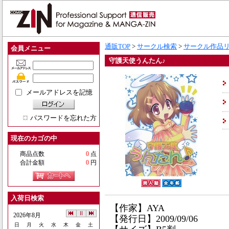
通販TOP
>
サークル検索
>
サークル作品
会員メニュー
守護天使うんたん♪
メールアドレスを記憶
パスワードを忘れた方
現在のカゴの中
商品点数
0
点
合計金額
0
円
入荷日検索
【作家】AYA
2026年8月
【発行日】2009/09/06
日
月
火
水
木
金
土