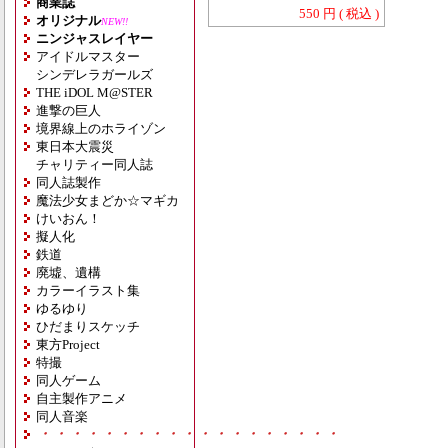
商業誌
550 円 ( 税込 )
オリジナル
NEW!!
ニンジャスレイヤー
アイドルマスター
シンデレラガールズ
THE iDOL M@STER
進撃の巨人
境界線上のホライゾン
東日本大震災
チャリティー同人誌
同人誌製作
魔法少女まどか☆マギカ
けいおん！
擬人化
鉄道
廃墟、遺構
カラーイラスト集
ゆるゆり
ひだまりスケッチ
東方Project
特撮
同人ゲーム
自主製作アニメ
同人音楽
・・・・・・・・・・・・・・・・・・・