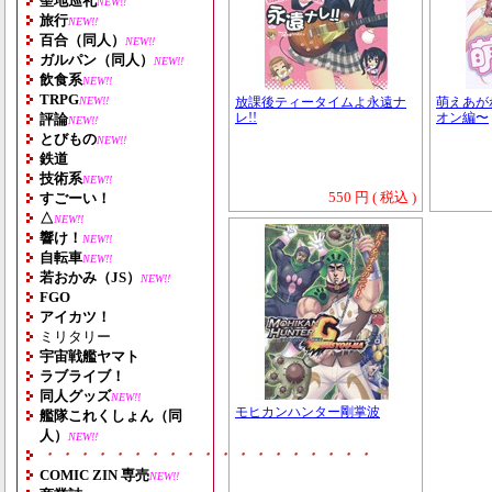
聖地巡礼
NEW!!
旅行
NEW!!
百合（同人）
NEW!!
ガルパン（同人）
NEW!!
飲食系
NEW!!
TRPG
NEW!!
放課後ティータイムよ永遠ナ
萌えあが
評論
レ!!
オン編〜
NEW!!
とびもの
NEW!!
鉄道
技術系
NEW!!
550 円 ( 税込 )
すごーい！
△
NEW!!
響け！
NEW!!
自転車
NEW!!
若おかみ（JS）
NEW!!
FGO
アイカツ！
ミリタリー
宇宙戦艦ヤマト
ラブライブ！
同人グッズ
NEW!!
モヒカンハンター剛掌波
艦隊これくしょん（同
人）
NEW!!
・・・・・・・・・・・・・・・・・・・
COMIC ZIN 専売
NEW!!