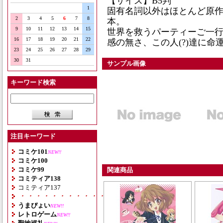
【サイズ】B5判
1
固有名詞以外はほとんど原作
2
3
4
5
6
7
8
本。
9
10
11
12
13
14
15
世界を救うパーティーご一
16
17
18
19
20
21
22
感の無さ、この人(?)達に
23
24
25
26
27
28
29
30
31
サンプル画像
キーワード検索
注目キーワード
コミケ101
NEW!!
コミケ100
コミケ99
関連商品
コミティア138
コミティア137
・・・・・・・・・・・・・・・・・・・
うまぴょい
NEW!!
レトロゲーム
NEW!!