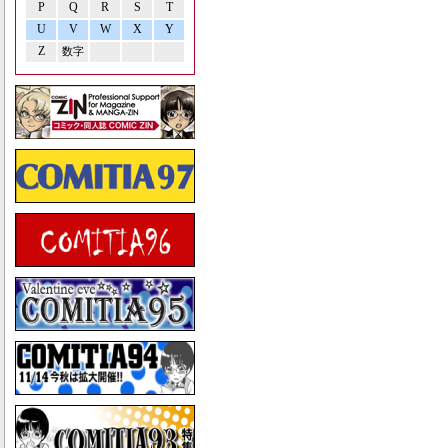
P
Q
R
S
T
U
V
W
X
Y
Z
数字