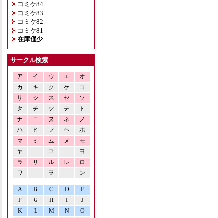
コミケ84
コミケ83
コミケ82
コミケ81
在庫僅少
サークル検索
ア
イ
ウ
エ
オ
カ
キ
ク
ケ
コ
サ
シ
ス
セ
ソ
タ
チ
ツ
テ
ト
ナ
ニ
ヌ
ネ
ノ
ハ
ヒ
フ
ヘ
ホ
マ
ミ
ム
メ
モ
ヤ
ユ
ヨ
ラ
リ
ル
レ
ロ
ワ
ヲ
ン
A
B
C
D
E
F
G
H
I
J
K
L
M
N
O