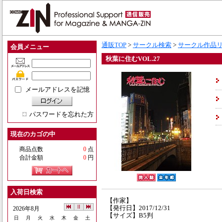
通販TOP
>
サークル検索
>
サークル作品
会員メニュー
秋葉に住むVOL.27
メールアドレスを記憶
パスワードを忘れた方
現在のカゴの中
商品点数
0
点
合計金額
0
円
入荷日検索
【作家】
【発行日】2017/12/31
2026年8月
【サイズ】B5判
日
月
火
水
木
金
土