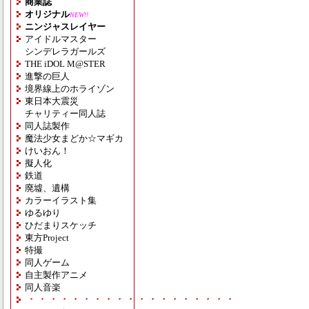
商業誌
オリジナル
NEW!!
ニンジャスレイヤー
アイドルマスター
シンデレラガールズ
THE iDOL M@STER
進撃の巨人
境界線上のホライゾン
東日本大震災
チャリティー同人誌
同人誌製作
魔法少女まどか☆マギカ
けいおん！
擬人化
鉄道
廃墟、遺構
カラーイラスト集
ゆるゆり
ひだまりスケッチ
東方Project
特撮
同人ゲーム
自主製作アニメ
同人音楽
・・・・・・・・・・・・・・・・・・・