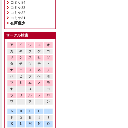
コミケ84
コミケ83
コミケ82
コミケ81
在庫僅少
サークル検索
ア
イ
ウ
エ
オ
カ
キ
ク
ケ
コ
サ
シ
ス
セ
ソ
タ
チ
ツ
テ
ト
ナ
ニ
ヌ
ネ
ノ
ハ
ヒ
フ
ヘ
ホ
マ
ミ
ム
メ
モ
ヤ
ユ
ヨ
ラ
リ
ル
レ
ロ
ワ
ヲ
ン
A
B
C
D
E
F
G
H
I
J
K
L
M
N
O