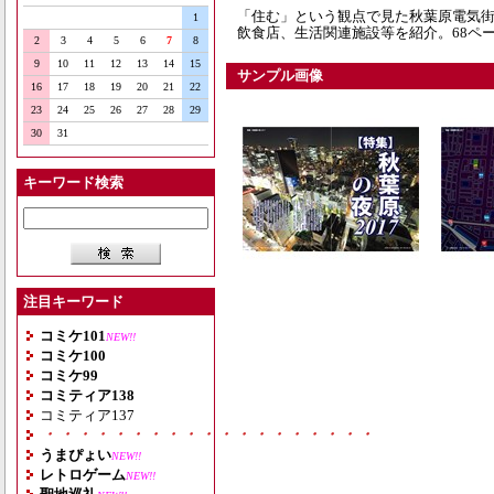
「住む」という観点で見た秋葉原電気街
1
飲食店、生活関連施設等を紹介。68ペ
2
3
4
5
6
7
8
9
10
11
12
13
14
15
サンプル画像
16
17
18
19
20
21
22
23
24
25
26
27
28
29
30
31
キーワード検索
注目キーワード
コミケ101
NEW!!
コミケ100
コミケ99
コミティア138
コミティア137
・・・・・・・・・・・・・・・・・・・
うまぴょい
NEW!!
レトロゲーム
NEW!!