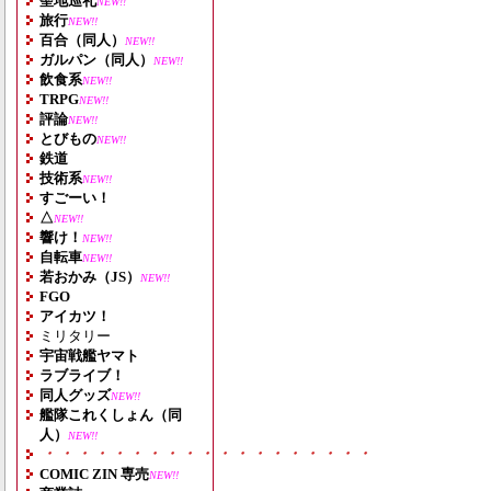
聖地巡礼
NEW!!
旅行
NEW!!
百合（同人）
NEW!!
ガルパン（同人）
NEW!!
飲食系
NEW!!
TRPG
NEW!!
評論
NEW!!
とびもの
NEW!!
鉄道
技術系
NEW!!
すごーい！
△
NEW!!
響け！
NEW!!
自転車
NEW!!
若おかみ（JS）
NEW!!
FGO
アイカツ！
ミリタリー
宇宙戦艦ヤマト
ラブライブ！
同人グッズ
NEW!!
艦隊これくしょん（同
人）
NEW!!
・・・・・・・・・・・・・・・・・・・
COMIC ZIN 専売
NEW!!