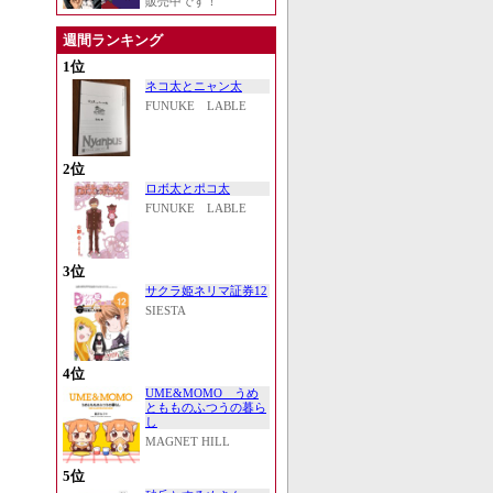
販売中です！
週間ランキング
1位
ネコ太とニャン太
FUNUKE LABLE
2位
ロボ太とポコ太
FUNUKE LABLE
3位
サクラ姫ネリマ証券12
SIESTA
4位
UME&MOMO うめ
ともものふつうの暮ら
し
MAGNET HILL
5位