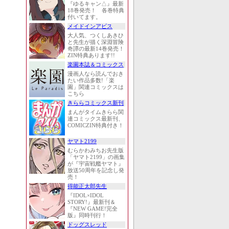
『ゆるキャン△』最新
18巻発売！ 各巻特典
付いてます。
メイドインアビス
大人気、つくしあきひ
と先生が描く深淵冒険
奇譚の最新14巻発売！
ZIN特典あります!!
楽園本誌＆コミックス
漫画人なら読んでおき
たい作品多数!「楽
園」関連コミックスは
こちら
きららコミックス新刊
まんがタイムきらら関
連コミックス最新刊、
COMICZIN特典付き！
ヤマト2199
むらかわみちお先生版
「ヤマト2199」の画集
が『宇宙戦艦ヤマト』
放送50周年を記念し発
売！
得能正太郎先生
『IDOL×IDOL
STORY!』最新刊＆
『NEW GAME!完全
版』同時刊行！
ドッグスレッド