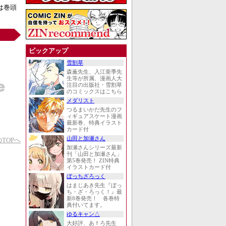
は巻頭
ピックアップ
雪割草
森薫先生、入江亜季先
生等が所属、漫画人大
注目の出版社・雪割草
のコミックスはこちら
メダリスト
つるまいかだ先生のフ
ィギュアスケート漫画
最新巻、特典イラスト
カード付
山田と加瀬さん
TOPへ
加瀬さんシリーズ最新
刊「山田と加瀬さん」
第5巻発売！ ZIN特典
イラストカード付
ぼっちざろっく
はまじあき先生『ぼっ
ち・ざ・ろっく！』最
新8巻発売！ 各巻特
典付いてます。
ゆるキャン△
大好評、あｆろ先生