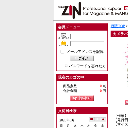
通販TOP
会員メニュー
カメラバ
メールアドレスを記憶
パスワードを忘れた方
現在のカゴの中
商品点数
0
点
合計金額
0
円
入荷日検索
【作家
【発行日】
2026年8月
【サイズ
日
月
火
水
木
金
土