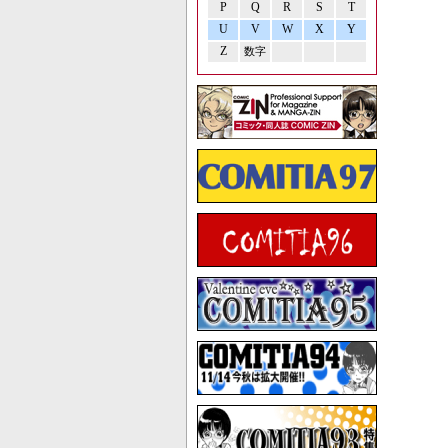
P
Q
R
S
T
U
V
W
X
Y
Z
数字