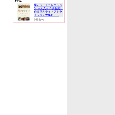
10位
屋内ライドコレクショ
ン ～大人も子供も楽し
める屋内ライドアトラ
クション大集合！～
369days