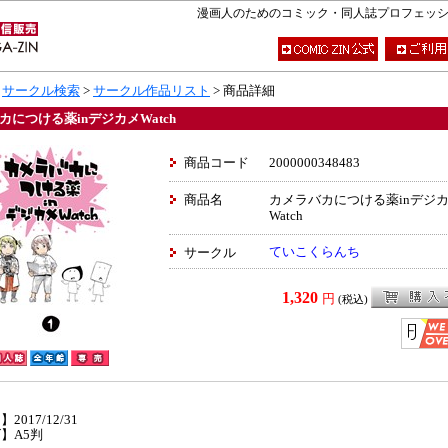
漫画人のためのコミック・同人誌プロフェッショナ
>
サークル検索
>
サークル作品リスト
> 商品詳細
カにつける薬inデジカメWatch
商品コード
2000000348483
商品名
カメラバカにつける薬inデジ
Watch
ていこくらんち
サークル
1,320
円
(税込)
】
2017/12/31
】A5判