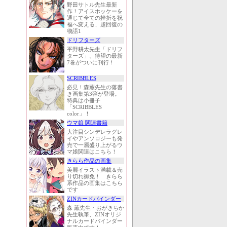
野田サトル先生最新
作！アイスホッケーを
通じて全ての挫折を祝
福へ変える、超回復の
物語1
ドリフターズ
平野耕太先生「ドリフ
ターズ」、待望の最新
7巻がついに刊行！
SCRIBBLES
必見！森薫先生の落書
き画集第3弾が登場。
特典は小冊子
「SCRIBBLES
color」！
ウマ娘 関連書籍
大注目シンデレラグレ
イやアンソロジーも発
売で一層盛り上がるウ
マ娘関連はこちら！
きらら作品の画集
美麗イラスト満載＆売
り切れ御免！ きらら
系作品の画集はこちら
です
ZINカードバインダー
森 薫先生・おがきちか
先生執筆、ZINオリジ
ナルカードバインダー