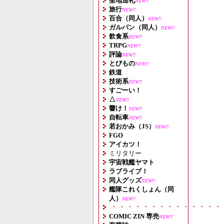
聖地巡礼
NEW!!
旅行
NEW!!
百合（同人）
NEW!!
ガルパン（同人）
NEW!!
飲食系
NEW!!
TRPG
NEW!!
評論
NEW!!
とびもの
NEW!!
鉄道
技術系
NEW!!
すごーい！
△
NEW!!
響け！
NEW!!
自転車
NEW!!
若おかみ（JS）
NEW!!
FGO
アイカツ！
ミリタリー
宇宙戦艦ヤマト
ラブライブ！
同人グッズ
NEW!!
艦隊これくしょん（同
人）
NEW!!
・・・・・・・・・・・・・・
COMIC ZIN 専売
NEW!!