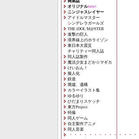
商業誌
オリジナル
NEW!!
ニンジャスレイヤー
アイドルマスター
シンデレラガールズ
THE iDOL M@STER
進撃の巨人
境界線上のホライゾン
東日本大震災
チャリティー同人誌
同人誌製作
魔法少女まどか☆マギカ
けいおん！
擬人化
鉄道
廃墟、遺構
カラーイラスト集
ゆるゆり
ひだまりスケッチ
東方Project
特撮
同人ゲーム
自主製作アニメ
同人音楽
・・・・・・・・・・・・・・