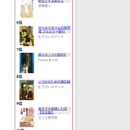
砂丘とするめさん
突撃蝶々
6位
オールドホームの灰羽
達 フルカラー版02
むてけいロマンス
7位
超人ロックの世紀II
Factoryきゃの
8位
いつかのための備忘録
むてけいロマンス
9位
金タマを捻挫した話
【完玉版】
さくら研究室