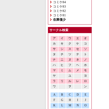
コミケ84
コミケ83
コミケ82
コミケ81
在庫僅少
サークル検索
ア
イ
ウ
エ
オ
カ
キ
ク
ケ
コ
サ
シ
ス
セ
ソ
タ
チ
ツ
テ
ト
ナ
ニ
ヌ
ネ
ノ
ハ
ヒ
フ
ヘ
ホ
マ
ミ
ム
メ
モ
ヤ
ユ
ヨ
ラ
リ
ル
レ
ロ
ワ
ヲ
ン
A
B
C
D
E
F
G
H
I
J
K
L
M
N
O