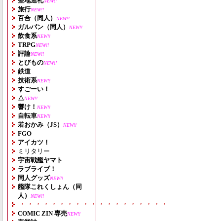
聖地巡礼
NEW!!
旅行
NEW!!
百合（同人）
NEW!!
ガルパン（同人）
NEW!!
飲食系
NEW!!
TRPG
NEW!!
評論
NEW!!
とびもの
NEW!!
鉄道
技術系
NEW!!
すごーい！
△
NEW!!
響け！
NEW!!
自転車
NEW!!
若おかみ（JS）
NEW!!
FGO
アイカツ！
ミリタリー
宇宙戦艦ヤマト
ラブライブ！
同人グッズ
NEW!!
艦隊これくしょん（同
人）
NEW!!
・・・・・・・・・・・・・・・・・・・
COMIC ZIN 専売
NEW!!