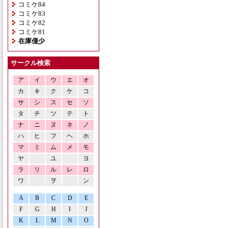
コミケ84
コミケ83
コミケ82
コミケ81
在庫僅少
サークル検索
ア
イ
ウ
エ
オ
カ
キ
ク
ケ
コ
サ
シ
ス
セ
ソ
タ
チ
ツ
テ
ト
ナ
ニ
ヌ
ネ
ノ
ハ
ヒ
フ
ヘ
ホ
マ
ミ
ム
メ
モ
ヤ
ユ
ヨ
ラ
リ
ル
レ
ロ
ワ
ヲ
ン
A
B
C
D
E
F
G
H
I
J
K
L
M
N
O