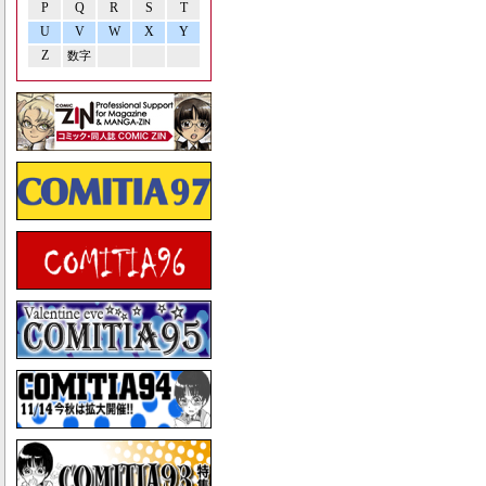
P
Q
R
S
T
U
V
W
X
Y
Z
数字