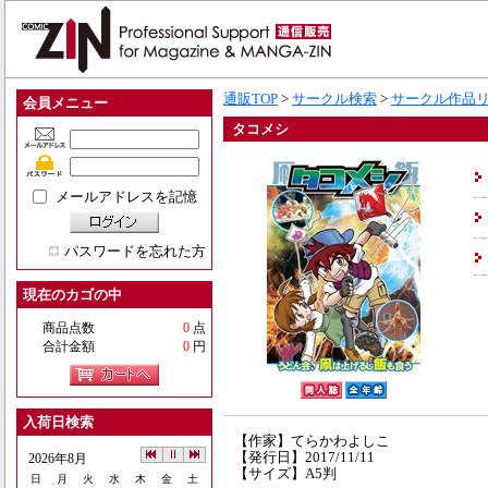
通販TOP
>
サークル検索
>
サークル作品
会員メニュー
タコメシ
メールアドレスを記憶
パスワードを忘れた方
現在のカゴの中
商品点数
0
点
合計金額
0
円
入荷日検索
【作家】てらかわよしこ
【発行日】2017/11/11
2026年8月
【サイズ】A5判
日
月
火
水
木
金
土