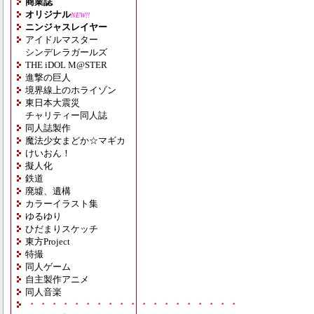
商業誌
オリジナル
NEW!!
ニンジャスレイヤー
アイドルマスター
シンデレラガールズ
THE iDOL M@STER
進撃の巨人
境界線上のホライゾン
東日本大震災
チャリティー同人誌
同人誌製作
魔法少女まどか☆マギカ
けいおん！
擬人化
鉄道
廃墟、遺構
カラーイラスト集
ゆるゆり
ひだまりスケッチ
東方Project
特撮
同人ゲーム
自主製作アニメ
同人音楽
・・・・・・・・・・・・・・・・・・・