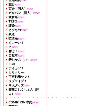
聖地巡礼
NEW!!
旅行
NEW!!
百合（同人）
NEW!!
ガルパン（同人）
NEW!!
飲食系
NEW!!
TRPG
NEW!!
評論
NEW!!
とびもの
NEW!!
鉄道
技術系
NEW!!
すごーい！
△
NEW!!
響け！
NEW!!
自転車
NEW!!
若おかみ（JS）
NEW!!
FGO
アイカツ！
ミリタリー
宇宙戦艦ヤマト
ラブライブ！
同人グッズ
NEW!!
艦隊これくしょん（同
人）
NEW!!
・・・・・・・・・・・・・・・・・・・
COMIC ZIN 専売
NEW!!