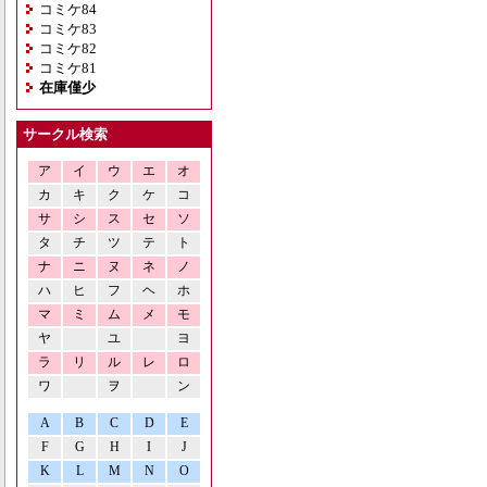
コミケ84
コミケ83
コミケ82
コミケ81
在庫僅少
サークル検索
ア
イ
ウ
エ
オ
カ
キ
ク
ケ
コ
サ
シ
ス
セ
ソ
タ
チ
ツ
テ
ト
ナ
ニ
ヌ
ネ
ノ
ハ
ヒ
フ
ヘ
ホ
マ
ミ
ム
メ
モ
ヤ
ユ
ヨ
ラ
リ
ル
レ
ロ
ワ
ヲ
ン
A
B
C
D
E
F
G
H
I
J
K
L
M
N
O