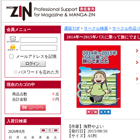
通販TOP
>
サークル検索
>
サークル作品
会員メニュー
2014年〜2015年バスに乗って旅にでま
メールアドレスを記憶
パスワードを忘れた方
現在のカゴの中
商品点数
0
点
合計金額
0
円
入荷日検索
【作家】海野やよい
【発行日】2015/08/16
2026年8月
【サイズ】A5判
日
月
火
水
木
金
土