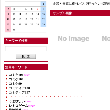
金沢と青森に夜行バスで行ったレポ漫画です
1
2
3
4
5
6
7
8
サンプル画像
9
10
11
12
13
14
15
16
17
18
19
20
21
22
23
24
25
26
27
28
29
30
31
キーワード検索
注目キーワード
コミケ101
NEW!!
コミケ100
コミケ99
コミティア138
コミティア137
・・・・・・・・・・・・・・・・・・・
うまぴょい
NEW!!
レトロゲーム
NEW!!