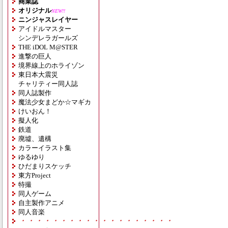
商業誌
オリジナル
NEW!!
ニンジャスレイヤー
アイドルマスター
シンデレラガールズ
THE iDOL M@STER
進撃の巨人
境界線上のホライゾン
東日本大震災
チャリティー同人誌
同人誌製作
魔法少女まどか☆マギカ
けいおん！
擬人化
鉄道
廃墟、遺構
カラーイラスト集
ゆるゆり
ひだまりスケッチ
東方Project
特撮
同人ゲーム
自主製作アニメ
同人音楽
・・・・・・・・・・・・・・・・・・・