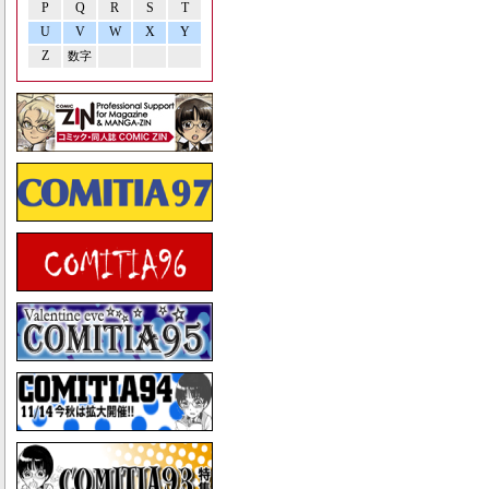
P
Q
R
S
T
U
V
W
X
Y
Z
数字